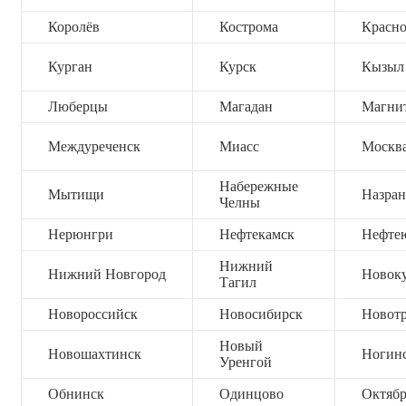
Королёв
Кострома
Красно
Курган
Курск
Кызыл
Люберцы
Магадан
Магни
Междуреченск
Миасс
Москв
Набережные
Мытищи
Назран
Челны
Нерюнгри
Нефтекамск
Нефте
Нижний
Нижний Новгород
Новок
Тагил
Новороссийск
Новосибирск
Новот
Новый
Новошахтинск
Ногин
Уренгой
Обнинск
Одинцово
Октяб