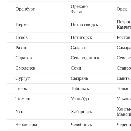
Орехово-
Оренбург
Орск
Зуево
Петроп
Пермь
Петрозаводск
Камча
Псков
Пятигорск
Ростов
Рязань
Салават
Самар
Саратов
Северодвинск
Северс
Смоленск
Сочи
Ставро
Сургут
Сызрань
Сыкты
Тверь
Тобольск
Тольят
Тюмень
Улан-Удэ
Ульяно
Ханты
Ухта
Хабаровск
Манси
Чебоксары
Челябинск
Черепо