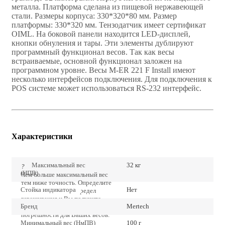
металла. Платформа сделана из пищевой нержавеющей
стали. Размеры корпуса: 330*320*80 мм. Размер
платформы: 330*320 мм. Тензодатчик имеет сертификат
OIML. На боковой панели находится LED-дисплей,
кнопки обнуления и тары. Эти элементы дублируют
программный функционал весов. Так как весы
встраиваемые, основной функционал заложен на
программном уровне. Весы M-ER 221 F Install имеют
несколько интерфейсов подключения. Для подключения к
POS системе может использоваться RS-232 интерфейс.
Характеристики
Максимальный вес
32 кг
?
(НПВ)
Чем больше максимальный вес
тем ниже точность. Определите
Стойка индикатора
Нет
точно наибольший предел
взвешивания и Вы получите
Бренд
Mertech
наиболее низкие значения
погрешности для Ваших весов.
Минимальный вес (НмПВ)
100 г