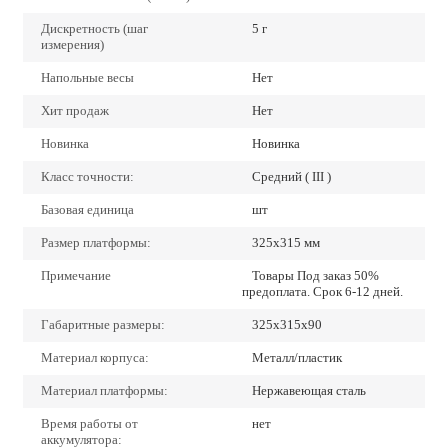
Дискретность (шаг
5 г
измерения)
Напольные весы
Нет
Хит продаж
Нет
Новинка
Новинка
Класс точности:
Средний ( III )
Базовая единица
шт
Размер платформы:
325х315 мм
Примечание
Товары Под заказ 50%
предоплата. Срок 6-12 дней.
Габаритные размеры:
325х315х90
Материал корпуса:
Металл/пластик
Материал платформы:
Нержавеющая сталь
Время работы от
нет
аккумулятора: