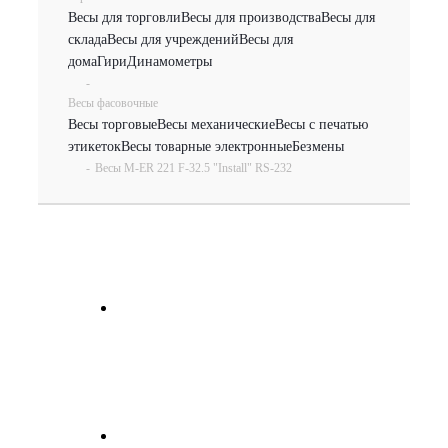
Весы для торговли
Весы для производства
Весы для
склада
Весы для учреждений
Весы для
дома
Гири
Динамометры
-
Весы фасовочные
Весы торговые
Весы механические
Весы с печатью
этикеток
Весы товарные электронные
Безмены
-
Весы M-ER 221 F-32.5 "Install" RS-232