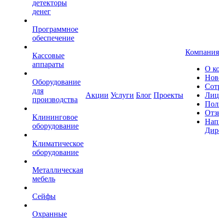
детекторы
денег
Программное
обеспечение
Компания
Кассовые
аппараты
О к
Нов
Оборудование
Сот
для
Акции
Услуги
Блог
Проекты
Лиц
производства
Пол
Отз
Клининговое
Нап
оборудование
Дир
Климатическое
оборудование
Металлическая
мебель
Сейфы
Охранные