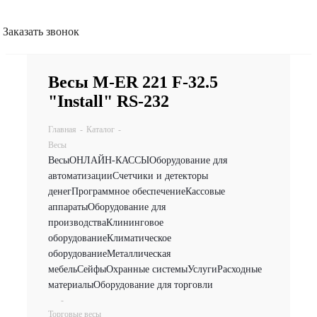
Заказать звонок
Весы M-ER 221 F-32.5
"Install" RS-232
Главная
-
Каталог
-
Весы
Весы
ОНЛАЙН-КАССЫ
Оборудование для
автоматизации
Счетчики и детекторы
денег
Программное обеспечение
Кассовые
аппараты
Оборудование для
производства
Клининговое
оборудование
Климатическое
оборудование
Металлическая
мебель
Сейфы
Охранные системы
Услуги
Расходные
материалы
Оборудование для торговли
-
Торговые весы