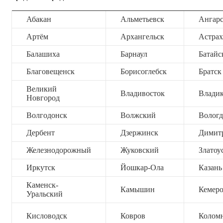
Абакан
Альметьевск
Ангар
Артём
Архангельск
Астрах
Балашиха
Барнаул
Батайс
Благовещенск
Борисоглебск
Братск
Великий
Владивосток
Владик
Новгород
Волгодонск
Волжский
Вологд
Дербент
Дзержинск
Димит
Железнодорожный
Жуковский
Златоу
Иркутск
Йошкар-Ола
Казань
Каменск-
Камышин
Кемер
Уральский
Кисловодск
Ковров
Колом