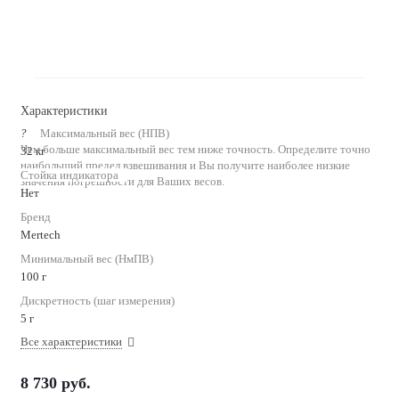
Характеристики
?
Максимальный вес (НПВ)
Чем больше максимальный вес тем ниже точность. Определите точно
32 кг
наибольший предел взвешивания и Вы получите наиболее низкие
Стойка индикатора
значения погрешности для Ваших весов.
Нет
Бренд
Mertech
Минимальный вес (НмПВ)
100 г
Дискретность (шаг измерения)
5 г
Все характеристики
8 730
руб.