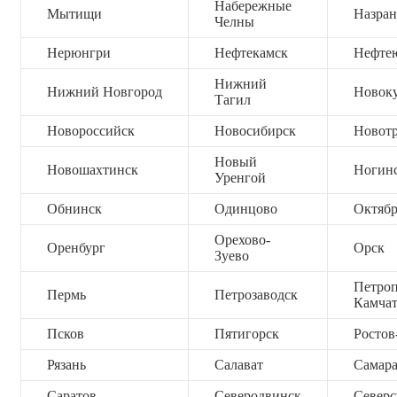
Набережные
Мытищи
Назран
Челны
Нерюнгри
Нефтекамск
Нефте
Нижний
Нижний Новгород
Новок
Тагил
Новороссийск
Новосибирск
Новот
Новый
Новошахтинск
Ногин
Уренгой
Обнинск
Одинцово
Октяб
Орехово-
Оренбург
Орск
Зуево
Петроп
Пермь
Петрозаводск
Камча
Псков
Пятигорск
Ростов
Рязань
Салават
Самар
Саратов
Северодвинск
Северс