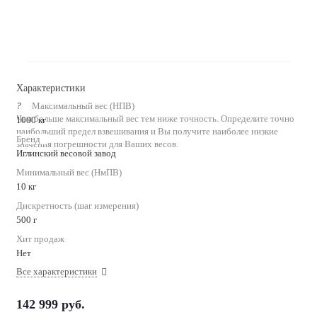
Характеристики
?
Максимальный вес (НПВ)
Чем больше максимальный вес тем ниже точность. Определите точно
1000 кг
наибольший предел взвешивания и Вы получите наиболее низкие
Бренд
значения погрешности для Ваших весов.
Иглинский весовой завод
Минимальный вес (НмПВ)
10 кг
Дискретность (шаг измерения)
500 г
Хит продаж
Нет
Все характеристики
142 999
руб.