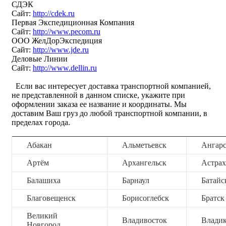
СДЭК
Сайт:
http://cdek.ru
Первая Экспедиционная Компания
Сайт:
http://www.pecom.ru
ООО ЖелДорЭкспедиция
Сайт:
http://www.jde.ru
Деловые Линии
Сайт:
http://www.dellin.ru
Если вас интересует доставка транспортной компанией,
не представленной в данном списке, укажите при
оформлении заказа ее название и координаты. Мы
доставим Ваш груз до любой транспортной компании, в
пределах города.
Абакан
Альметьевск
Ангар
Артём
Архангельск
Астрах
Балашиха
Барнаул
Батайс
Благовещенск
Борисоглебск
Братск
Великий
Владивосток
Владик
Новгород