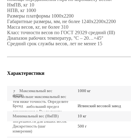
НмПВ, кг 10
НПВ, кг 1000
Размеры платформы 1000х2200
Габаритные размеры, мм, не более 1240х2200х2200
Масса весов, кг, не более 310
Класс точности весов по ГОСТ 29329 средний (III)
Диапазон рабочих температур, °С – 20…+45°
Средний срок службы весов, лет не менее 15
Характеристики
Максимальный вес
1000 кг
?
(НПВ)
Чем больше максимальный вес
тем ниже точность. Определите
Бренд
Иглинский весовой завод
точно наибольший предел
взвешивания и Вы получите
Минимальный вес (НмПВ)
10 кг
наиболее низкие значения
погрешности для Ваших весов.
Дискретность (шаг
500 г
измерения)