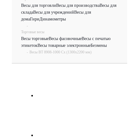
Весы для торговли
Весы для производства
Весы для
склада
Весы для учреждений
Весы для
дома
Гири
Динамометры
-
Торговые весы
Весы торговые
Весы фасовочные
Весы с печатью
этикеток
Весы товарные электронные
Безмены
-
Весы ВТ 8908-1000 Сх (1300х2200 мм)