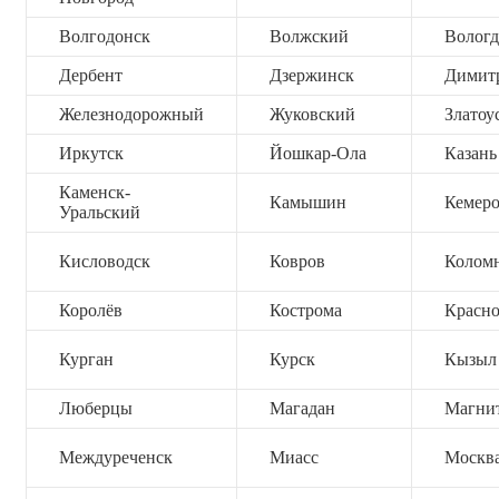
Волгодонск
Волжский
Вологд
Дербент
Дзержинск
Димит
Железнодорожный
Жуковский
Златоу
Иркутск
Йошкар-Ола
Казань
Каменск-
Камышин
Кемер
Уральский
Кисловодск
Ковров
Колом
Королёв
Кострома
Красно
Курган
Курск
Кызыл
Люберцы
Магадан
Магни
Междуреченск
Миасс
Москв