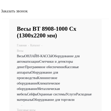
Заказать звонок
Весы ВТ 8908-1000 Сх
(1300х2200 мм)
Главная
-
Каталог
-
Весы
Весы
ОНЛАЙН-КАССЫ
Оборудование для
автоматизации
Счетчики и детекторы
денег
Программное обеспечение
Кассовые
аппараты
Оборудование для
производства
Клининговое
оборудование
Климатическое
оборудование
Металлическая
мебель
Сейфы
Охранные системы
Услуги
Расходные
материалы
Оборудование для торговли
-
Торговые весы