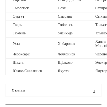
Смоленск
Сочи
Ставро
Сургут
Сызрань
Сыкты
Тверь
Тобольск
Тольят
Тюмень
Улан-Удэ
Ульяно
Ханты
Ухта
Хабаровск
Манси
Чебоксары
Челябинск
Черепо
Шахты
Щёлково
Электр
Южно-Сахалинск
Якутск
Ялутор
Отзывы