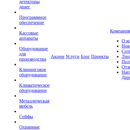
детекторы
денег
Программное
обеспечение
Компания
Кассовые
аппараты
О к
Нов
Оборудование
Сот
для
Акции
Услуги
Блог
Проекты
Лиц
производства
Пол
Отз
Клининговое
Нап
оборудование
Дир
Климатическое
оборудование
Металлическая
мебель
Сейфы
Охранные