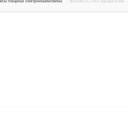
Весы товарные электронные
Безмены
-
Весы МК-15.2-ТН21 торговые (USB)