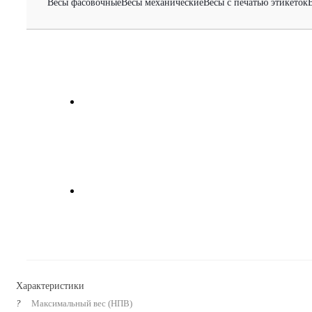
Весы фасовочные
Весы механические
Весы с печатью этикеток
Характеристики
?
Максимальный вес (НПВ)