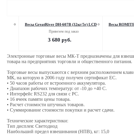
Весы GreatRiver DH-607B (32кг/5г) LCD
Весы ROMITEC
Привезем под заказ
3 680
руб.
Электронные торговые весы МК-Т предназначены для взвешив
товара на предприятиях торговли и общественного питания.
Торговые весы выпускаются с верхним расположением клав
МК, на которую в 2006 году получен сертификат ЕС.
• 50 часов работы от встроенного аккумулятора.
• Диапазон рабочих температур: от -10 до +40 С.
• Интерфейс RS232 для связи с РС.
• 16 ячеек памяти цены товара.
• Расчет стоимости штучных товаров.
• Суммирование стоимости покупки и расчет сдачи.
Технические характеристики:
Тип дисплея: Светодиод
Наибольший предел взвешивания (НПВ), кг: 15,0