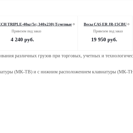
H TRIPLE-40кг/5г; 340х230) Тсчетные
Весы CAS ER JR-15CBU
Привезем под заказ
Привезем под заказ
4 240
руб.
19 950
руб.
ания различных грузов при торговых, учетных и технологическ
иатуры (МК-ТВ) и с нижним расположением клавиатуры (МК-ТН)