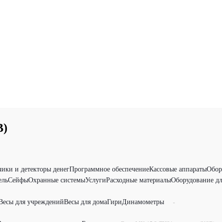
B)
чики и детекторы денег
Программное обеспечение
Кассовые аппараты
Обор
ель
Сейфы
Охранные системы
Услуги
Расходные материалы
Оборудование дл
Весы для учреждений
Весы для дома
Гири
Динамометры
-