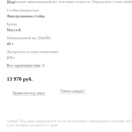
Чем больше максимальный вес тем ниже точность. Определите точно наиб
15 кг
Стойка индикатора
Фиксированная стойка
Бренд
Масса-К
Минимальный вес (НмПВ)
40 г
Дискретность (шаг измерения)
2/5 г
Все характеристики
13 970
руб.
Узнать скидку!
Привезем под заказ
Товары "Под заказ оформляются после согласования с менеджером и внесения 50%
Срок поставки составит 6-12 дней.