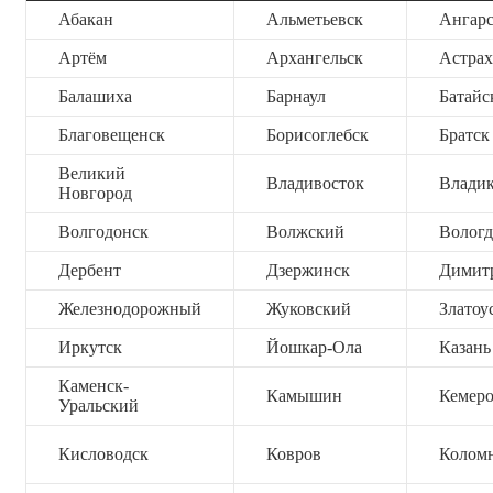
Абакан
Альметьевск
Ангар
Артём
Архангельск
Астрах
Балашиха
Барнаул
Батайс
Благовещенск
Борисоглебск
Братск
Великий
Владивосток
Владик
Новгород
Волгодонск
Волжский
Вологд
Дербент
Дзержинск
Димит
Железнодорожный
Жуковский
Златоу
Иркутск
Йошкар-Ола
Казань
Каменск-
Камышин
Кемер
Уральский
Кисловодск
Ковров
Колом