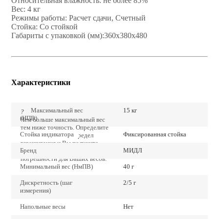
Относительная влажность: не более 85%
Вес: 4 кг
Режимы работы: Расчет сдачи, Счетный
Стойка: Со стойкой
Габариты с упаковкой (мм):360x380x480
Характеристики
Максимальный вес
15 кг
?
(НПВ)
Чем больше максимальный вес
тем ниже точность. Определите
Стойка индикатора
Фиксированная стойка
точно наибольший предел
взвешивания и Вы получите
Бренд
МИДЛ
наиболее низкие значения
погрешности для Ваших весов.
Минимальный вес (НмПВ)
40 г
Дискретность (шаг
2/5 г
измерения)
Напольные весы
Нет