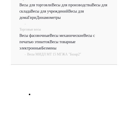
Весы для торговли
Весы для производства
Весы для
склада
Весы для учреждений
Весы для
дома
Гири
Динамометры
-
Торговые весы
Весы фасовочные
Весы механические
Весы с
печатью этикеток
Весы товарные
электронные
Безмены
-
Весы МИДЛ МТ 15 МГЖА "Базар2"