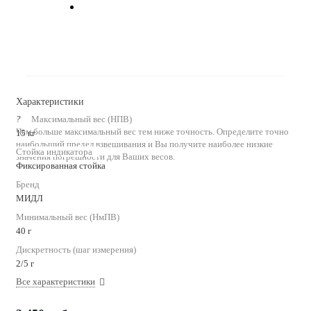
Характеристики
?
Максимальный вес (НПВ)
Чем больше максимальный вес тем ниже точность. Определите точно
15 кг
наибольший предел взвешивания и Вы получите наиболее низкие
Стойка индикатора
значения погрешности для Ваших весов.
Фиксированная стойка
Бренд
МИДЛ
Минимальный вес (НмПВ)
40 г
Дискретность (шаг измерения)
2/5 г
Все характеристики