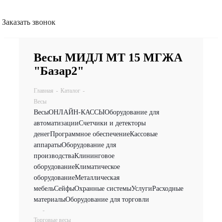
Заказать звонок
Весы МИДЛ МТ 15 МГЖА
"Базар2"
Главная
-
Каталог
-
Весы
Весы
ОНЛАЙН-КАССЫ
Оборудование для
автоматизации
Счетчики и детекторы
денег
Программное обеспечение
Кассовые
аппараты
Оборудование для
производства
Клининговое
оборудование
Климатическое
оборудование
Металлическая
мебель
Сейфы
Охранные системы
Услуги
Расходные
материалы
Оборудование для торговли
-
Торговые весы