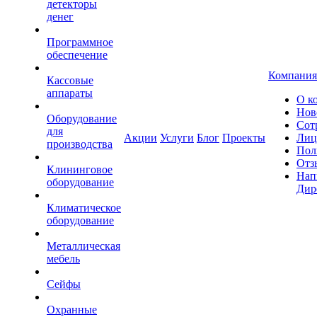
детекторы
денег
Программное
обеспечение
Компания
Кассовые
аппараты
О к
Нов
Оборудование
Сот
для
Акции
Услуги
Блог
Проекты
Лиц
производства
Пол
Отз
Клининговое
Нап
оборудование
Дир
Климатическое
оборудование
Металлическая
мебель
Сейфы
Охранные