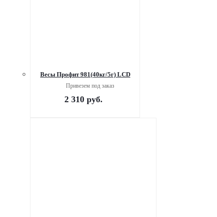
Весы Профит 981(40кг/5г) LCD
Привезем под заказ
2 310
руб.