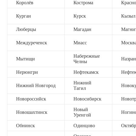
Королёв
Кострома
Красно
Курган
Курск
Кызыл
Люберцы
Магадан
Магни
Междуреченск
Миасс
Москв
Набережные
Мытищи
Назран
Челны
Нерюнгри
Нефтекамск
Нефте
Нижний
Нижний Новгород
Новок
Тагил
Новороссийск
Новосибирск
Новот
Новый
Новошахтинск
Ногин
Уренгой
Обнинск
Одинцово
Октяб