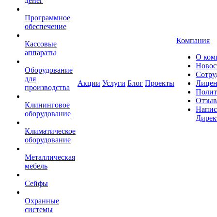
денег
Программное
обеспечение
Компания
Кассовые
аппараты
О ком
Новос
Оборудование
Сотру
для
Акции
Услуги
Блог
Проекты
Лицен
производства
Полит
Отзы
Клининговое
Напис
оборудование
Дирек
Климатическое
оборудование
Металлическая
мебель
Сейфы
Охранные
системы