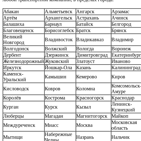
Абакан
Альметьевск
Ангарск
Арзамас
Артём
Архангельск
Астрахань
Ачинск
Балашиха
Барнаул
Батайск
Белгород
Благовещенск
Борисоглебск
Братск
Брянск
Великий
Владивосток
Владикавказ
Владимир
Новгород
Волгодонск
Волжский
Вологда
Воронеж
Дербент
Дзержинск
Димитровград
Екатеринбур
Железнодорожный
Жуковский
Златоуст
Иваново
Иркутск
Йошкар-Ола
Казань
Калининград
Каменск-
Камышин
Кемерово
Киров
Уральский
Комсомольск-
Кисловодск
Ковров
Коломна
Амуре
Королёв
Кострома
Красногорск
Краснодар
Ленинск-
Курган
Курск
Кызыл
Кузнецкий
Люберцы
Магадан
Магнитогорск
Майкоп
Московская
Междуреченск
Миасс
Москва
область
Набережные
Мытищи
Назрань
Нальчик
Челны