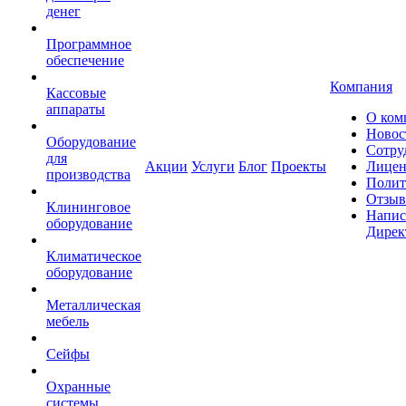
денег
Программное
обеспечение
Компания
Кассовые
аппараты
О ком
Новос
Оборудование
Сотру
для
Акции
Услуги
Блог
Проекты
Лицен
производства
Полит
Отзы
Клининговое
Напис
оборудование
Дирек
Климатическое
оборудование
Металлическая
мебель
Сейфы
Охранные
системы