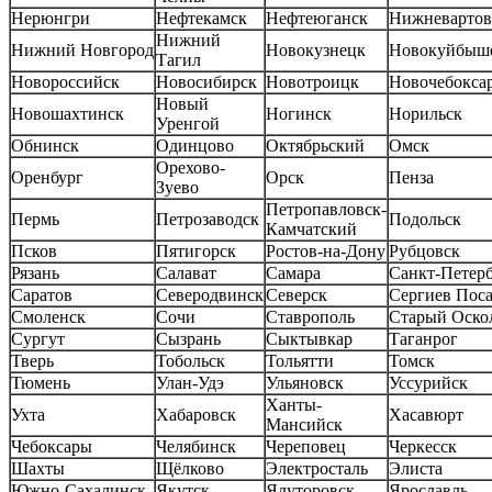
Нерюнгри
Нефтекамск
Нефтеюганск
Нижневартов
Нижний
Нижний Новгород
Новокузнецк
Новокуйбыш
Тагил
Новороссийск
Новосибирск
Новотроицк
Новочебокса
Новый
Новошахтинск
Ногинск
Норильск
Уренгой
Обнинск
Одинцово
Октябрьский
Омск
Орехово-
Оренбург
Орск
Пенза
Зуево
Петропавловск-
Пермь
Петрозаводск
Подольск
Камчатский
Псков
Пятигорск
Ростов-на-Дону
Рубцовск
Рязань
Салават
Самара
Санкт-Петер
Саратов
Северодвинск
Северск
Сергиев Пос
Смоленск
Сочи
Ставрополь
Старый Оско
Сургут
Сызрань
Сыктывкар
Таганрог
Тверь
Тобольск
Тольятти
Томск
Тюмень
Улан-Удэ
Ульяновск
Уссурийск
Ханты-
Ухта
Хабаровск
Хасавюрт
Мансийск
Чебоксары
Челябинск
Череповец
Черкесск
Шахты
Щёлково
Электросталь
Элиста
Южно-Сахалинск
Якутск
Ялуторовск
Ярославль