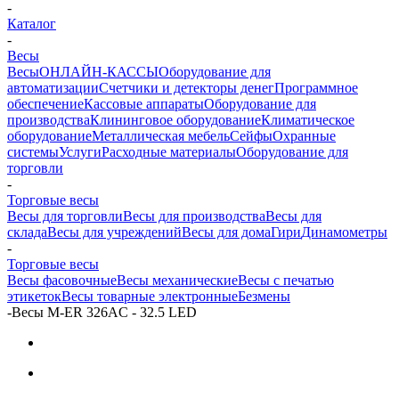
-
Каталог
-
Весы
Весы
ОНЛАЙН-КАССЫ
Оборудование для
автоматизации
Счетчики и детекторы денег
Программное
обеспечение
Кассовые аппараты
Оборудование для
производства
Клининговое оборудование
Климатическое
оборудование
Металлическая мебель
Сейфы
Охранные
системы
Услуги
Расходные материалы
Оборудование для
торговли
-
Торговые весы
Весы для торговли
Весы для производства
Весы для
склада
Весы для учреждений
Весы для дома
Гири
Динамометры
-
Торговые весы
Весы фасовочные
Весы механические
Весы с печатью
этикеток
Весы товарные электронные
Безмены
-
Весы M-ER 326AC - 32.5 LED