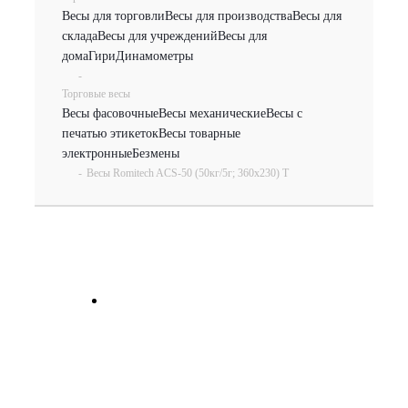
Весы для торговли
Весы для производства
Весы для
склада
Весы для учреждений
Весы для
дома
Гири
Динамометры
-
Торговые весы
Весы фасовочные
Весы механические
Весы с
печатью этикеток
Весы товарные
электронные
Безмены
-
Весы Romitech ACS-50 (50кг/5г; 360х230) Т