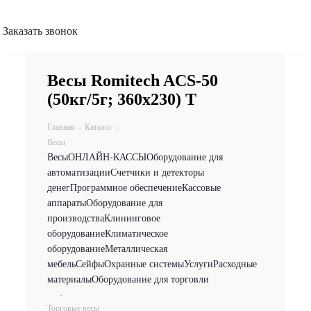
Заказать звонок
Весы Romitech ACS-50
(50кг/5г; 360х230) Т
Главная
-
Каталог
-
Весы
Весы
ОНЛАЙН-КАССЫ
Оборудование для
автоматизации
Счетчики и детекторы
денег
Программное обеспечение
Кассовые
аппараты
Оборудование для
производства
Клининговое
оборудование
Климатическое
оборудование
Металлическая
мебель
Сейфы
Охранные системы
Услуги
Расходные
материалы
Оборудование для торговли
-
Торговые весы