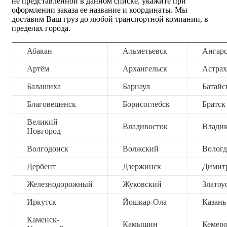
не представленной в данном списке, укажите при
оформлении заказа ее название и координаты. Мы
доставим Ваш груз до любой транспортной компании, в
пределах города.
Абакан
Альметьевск
Ангар
Артём
Архангельск
Астрах
Балашиха
Барнаул
Батайс
Благовещенск
Борисоглебск
Братск
Великий
Владивосток
Владик
Новгород
Волгодонск
Волжский
Вологд
Дербент
Дзержинск
Димит
Железнодорожный
Жуковский
Златоу
Иркутск
Йошкар-Ола
Казань
Каменск-
Камышин
Кемер