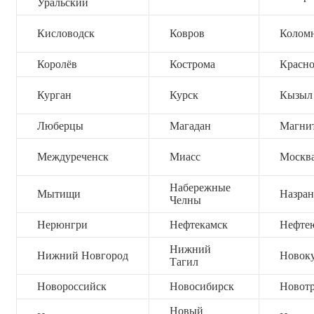
Уральский
Кисловодск
Ковров
Колом
Королёв
Кострома
Красно
Курган
Курск
Кызыл
Люберцы
Магадан
Магни
Междуреченск
Миасс
Москв
Набережные
Мытищи
Назран
Челны
Нерюнгри
Нефтекамск
Нефте
Нижний
Нижний Новгород
Новок
Тагил
Новороссийск
Новосибирск
Новот
Новый