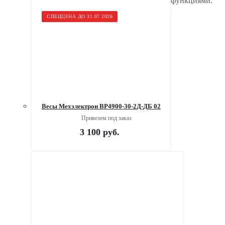
функциями.
СПЕЦЦЕНА ДО 31.07.2026
Весы Мехэлектрон ВР4900-30-2Д-ДБ 02
Привезем под заказ
3 100
руб.