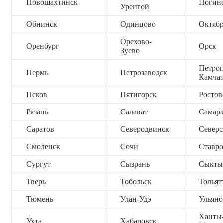
Новошахтинск
Ногин
Уренгой
Обнинск
Одинцово
Октяб
Орехово-
Оренбург
Орск
Зуево
Петроп
Пермь
Петрозаводск
Камча
Псков
Пятигорск
Ростов
Рязань
Салават
Самар
Саратов
Северодвинск
Северс
Смоленск
Сочи
Ставро
Сургут
Сызрань
Сыкты
Тверь
Тобольск
Тольят
Тюмень
Улан-Удэ
Ульяно
Ханты
Ухта
Хабаровск