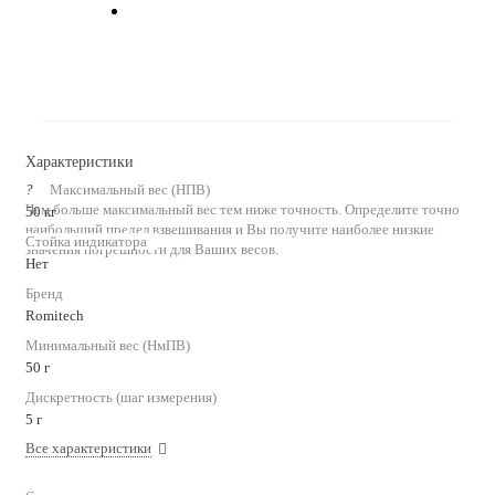
Характеристики
?
Максимальный вес (НПВ)
Чем больше максимальный вес тем ниже точность. Определите точно
50 кг
наибольший предел взвешивания и Вы получите наиболее низкие
Стойка индикатора
значения погрешности для Ваших весов.
Нет
Бренд
Romitech
Минимальный вес (НмПВ)
50 г
Дискретность (шаг измерения)
5 г
Все характеристики