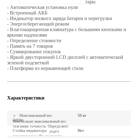
тары
- Автоматическая установка нуля
- Встроенный АКБ
- Индикатор низкого заряда батареи и перегрузки
- Энергосберегающий режим
- Влагозащищенная клавиатура с большими кнопками и
яркими надписями
- Определение стоимости
- Память на 7 товаров
- Суммирование покупок
- Яркий двусторонний LCD дисплей с автоматической
зеленой подсветкой
- Платформа из нержавеющей стали
Характеристики
Максимальный вес
50 кг
?
(НПВ)
Чем больше максимальный вес
тем ниже точность. Определите
Стойка индикатора
Нет
точно наибольший предел
взвешивания и Вы получите