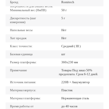
Бренд
Romitech
наиболее низкие значения
погрешности для Ваших весов.
Минимальный вес (НмПВ)
50 г
Дискретность (шаг
5 г
измерения)
Напольные весы
Нет
Хит продаж
Нет
Класс точности:
Средний ( III )
Базовая единица
шт
Размер платформы:
360x230 мм
Примечание
Товары Под заказ 50%
предоплата. Срок 6-12 дней.
Источник питания:
220В + Аккумулятор
Материал корпуса:
Пластик
Материал платформы:
Нержавеющая сталь
Время работы от
до 40 часов