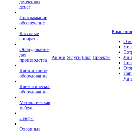
детекторы
денег
Программное
обеспечение
Компания
Кассовые
аппараты
О к
Нов
Оборудование
Сот
для
Акции
Услуги
Блог
Проекты
Лиц
производства
Пол
Отз
Клининговое
Нап
оборудование
Дир
Климатическое
оборудование
Металлическая
мебель
Сейфы
Охранные