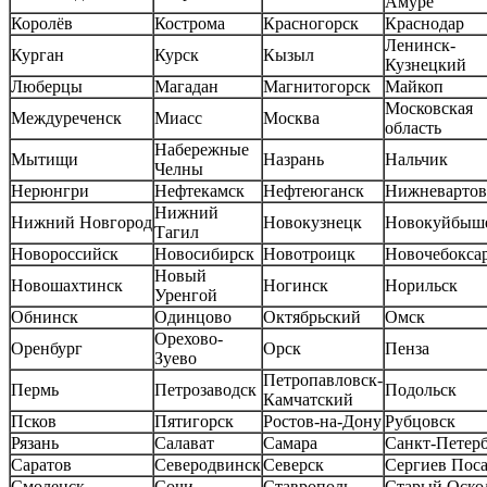
Амуре
Королёв
Кострома
Красногорск
Краснодар
Ленинск-
Курган
Курск
Кызыл
Кузнецкий
Люберцы
Магадан
Магнитогорск
Майкоп
Московская
Междуреченск
Миасс
Москва
область
Набережные
Мытищи
Назрань
Нальчик
Челны
Нерюнгри
Нефтекамск
Нефтеюганск
Нижневартов
Нижний
Нижний Новгород
Новокузнецк
Новокуйбыш
Тагил
Новороссийск
Новосибирск
Новотроицк
Новочебокса
Новый
Новошахтинск
Ногинск
Норильск
Уренгой
Обнинск
Одинцово
Октябрьский
Омск
Орехово-
Оренбург
Орск
Пенза
Зуево
Петропавловск-
Пермь
Петрозаводск
Подольск
Камчатский
Псков
Пятигорск
Ростов-на-Дону
Рубцовск
Рязань
Салават
Самара
Санкт-Петер
Саратов
Северодвинск
Северск
Сергиев Пос
Смоленск
Сочи
Ставрополь
Старый Оско