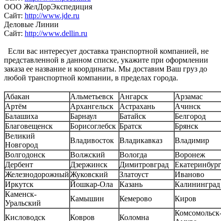
ООО ЖелДорЭкспедиция
Сайт:
http://www.jde.ru
Деловые Линии
Сайт:
http://www.dellin.ru
Если вас интересует доставка транспортной компанией, не
представленной в данном списке, укажите при оформлении
заказа ее название и координаты. Мы доставим Ваш груз до
любой транспортной компании, в пределах города.
Абакан
Альметьевск
Ангарск
Арзамас
Артём
Архангельск
Астрахань
Ачинск
Балашиха
Барнаул
Батайск
Белгород
Благовещенск
Борисоглебск
Братск
Брянск
Великий
Владивосток
Владикавказ
Владимир
Новгород
Волгодонск
Волжский
Вологда
Воронеж
Дербент
Дзержинск
Димитровград
Екатеринбур
Железнодорожный
Жуковский
Златоуст
Иваново
Иркутск
Йошкар-Ола
Казань
Калининград
Каменск-
Камышин
Кемерово
Киров
Уральский
Комсомольск-
Кисловодск
Ковров
Коломна