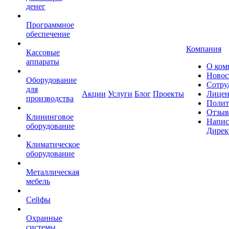
денег
Программное
обеспечение
Компания
Кассовые
аппараты
О ком
Новос
Оборудование
Сотру
для
Акции
Услуги
Блог
Проекты
Лицен
производства
Полит
Отзы
Клининговое
Напис
оборудование
Дирек
Климатическое
оборудование
Металлическая
мебель
Сейфы
Охранные
системы