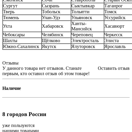
Сургут
Сызрань
Сыктывкар
Таганрог
Тверь
Тобольск
Тольятти
Томск
Тюмень
Улан-Удэ
Ульяновск
Уссурийск
Ханты-
Ухта
Хабаровск
Хасавюрт
Мансийск
Чебоксары
Челябинск
Череповец
Черкесск
Шахты
Щёлково
Электросталь
Элиста
Южно-Сахалинск
Якутск
Ялуторовск
Ярославль
Отзывы
У данного товара нет отзывов. Станьте
Оставить отзыв
первым, кто оставил отзыв об этом товаре!
Наличие
8
городов России
уже пользуются
нашими товарами