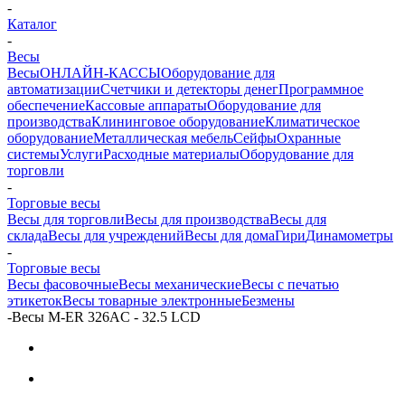
-
Каталог
-
Весы
Весы
ОНЛАЙН-КАССЫ
Оборудование для
автоматизации
Счетчики и детекторы денег
Программное
обеспечение
Кассовые аппараты
Оборудование для
производства
Клининговое оборудование
Климатическое
оборудование
Металлическая мебель
Сейфы
Охранные
системы
Услуги
Расходные материалы
Оборудование для
торговли
-
Торговые весы
Весы для торговли
Весы для производства
Весы для
склада
Весы для учреждений
Весы для дома
Гири
Динамометры
-
Торговые весы
Весы фасовочные
Весы механические
Весы с печатью
этикеток
Весы товарные электронные
Безмены
-
Весы M-ER 326AC - 32.5 LCD