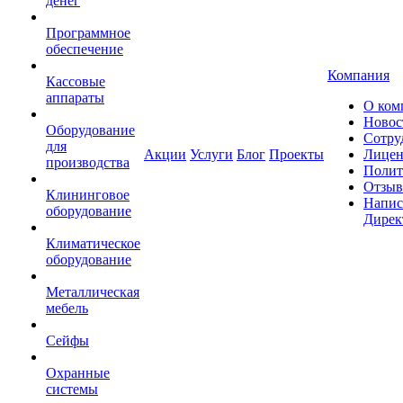
денег
Программное
обеспечение
Компания
Кассовые
аппараты
О ком
Новос
Оборудование
Сотру
для
Акции
Услуги
Блог
Проекты
Лицен
производства
Полит
Отзы
Клининговое
Напис
оборудование
Дирек
Климатическое
оборудование
Металлическая
мебель
Сейфы
Охранные
системы