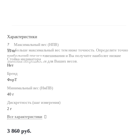
Характеристики
?
Максимальный вес (НПВ)
Чем больше максимальный вес тем ниже точность. Определите точно
15 кг
наибольший предел взвешивания и Вы получите наиболее низкие
Стойка индикатора
значения погрешности для Ваших весов.
Нет
Бренд
ФорТ
Минимальный вес (НмПВ)
40 г
Дискретность (шаг измерения)
2 г
Все характеристики
3 860
руб.