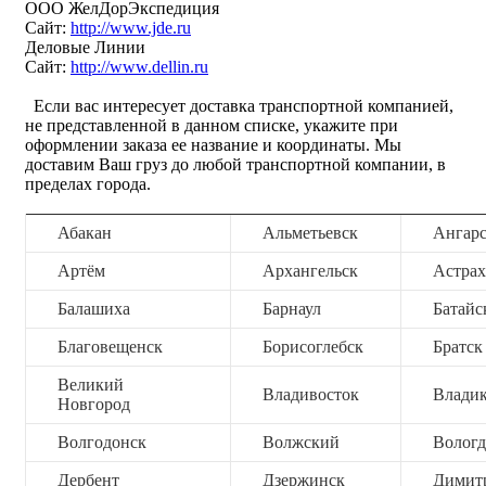
ООО ЖелДорЭкспедиция
Сайт:
http://www.jde.ru
Деловые Линии
Сайт:
http://www.dellin.ru
Если вас интересует доставка транспортной компанией,
не представленной в данном списке, укажите при
оформлении заказа ее название и координаты. Мы
доставим Ваш груз до любой транспортной компании, в
пределах города.
Абакан
Альметьевск
Ангар
Артём
Архангельск
Астрах
Балашиха
Барнаул
Батайс
Благовещенск
Борисоглебск
Братск
Великий
Владивосток
Владик
Новгород
Волгодонск
Волжский
Вологд
Дербент
Дзержинск
Димит