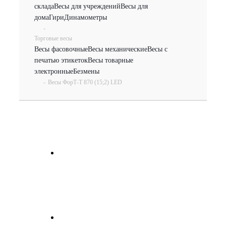
склада
Весы для учреждений
Весы для
дома
Гири
Динамометры
-
Торговые весы
Весы фасовочные
Весы механические
Весы с
печатью этикеток
Весы товарные
электронные
Безмены
-
Весы ФорТ-Т 870 (15;2) LED