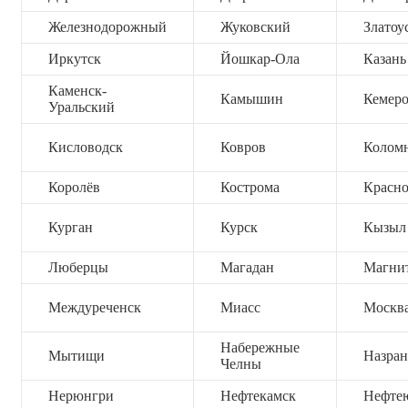
Железнодорожный
Жуковский
Златоу
Иркутск
Йошкар-Ола
Казань
Каменск-
Камышин
Кемер
Уральский
Кисловодск
Ковров
Колом
Королёв
Кострома
Красно
Курган
Курск
Кызыл
Люберцы
Магадан
Магни
Междуреченск
Миасс
Москв
Набережные
Мытищи
Назран
Челны
Нерюнгри
Нефтекамск
Нефте