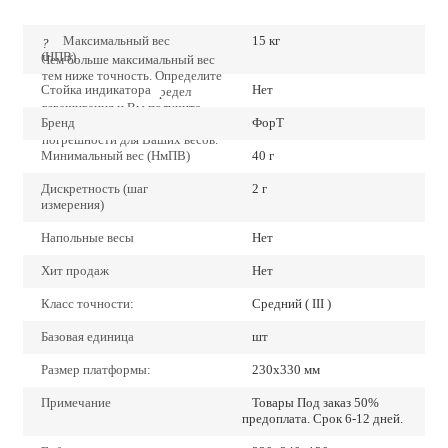
Максимальный вес
15 кг
?
(НПВ)
Чем больше максимальный вес
тем ниже точность. Определите
Стойка индикатора
Нет
точно наибольший предел
взвешивания и Вы получите
Бренд
ФорТ
наиболее низкие значения
погрешности для Ваших весов.
Минимальный вес (НмПВ)
40 г
Дискретность (шаг
2 г
измерения)
Напольные весы
Нет
Хит продаж
Нет
Класс точности:
Средний ( III )
Базовая единица
шт
Размер платформы:
230х330 мм
Примечание
Товары Под заказ 50%
предоплата. Срок 6-12 дней.