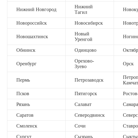
Нижний
Нижний Новгород
Новок
Тагил
Новороссийск
Новосибирск
Новот
Новый
Новошахтинск
Ногин
Уренгой
Обнинск
Одинцово
Октяб
Орехово-
Оренбург
Орск
Зуево
Петроп
Пермь
Петрозаводск
Камча
Псков
Пятигорск
Ростов
Рязань
Салават
Самар
Саратов
Северодвинск
Северс
Смоленск
Сочи
Ставро
Сургут
Сызрань
Сыкты