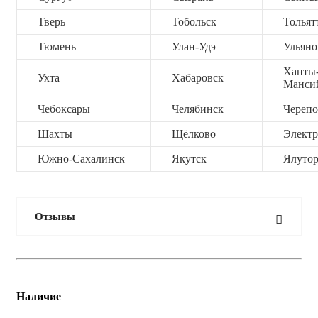
Тверь
Тобольск
Тольят
Тюмень
Улан-Удэ
Ульяно
Ханты
Ухта
Хабаровск
Манси
Чебоксары
Челябинск
Черепо
Шахты
Щёлково
Электр
Южно-Сахалинск
Якутск
Ялутор
Отзывы
Наличие