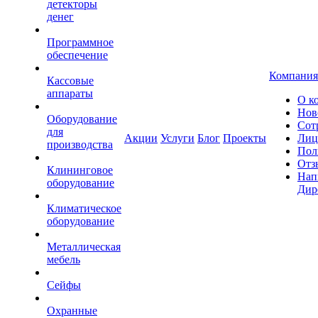
детекторы
денег
Программное
обеспечение
Компания
Кассовые
аппараты
О к
Нов
Оборудование
Сот
для
Акции
Услуги
Блог
Проекты
Лиц
производства
Пол
Отз
Клининговое
Нап
оборудование
Дир
Климатическое
оборудование
Металлическая
мебель
Сейфы
Охранные