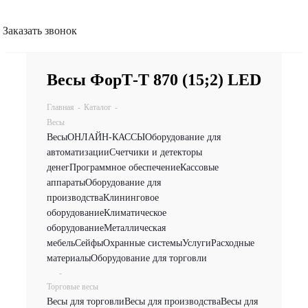
Заказать звонок
Весы ФорТ-Т 870 (15;2) LED
Главная
-
Каталог
-
Весы
Весы
ОНЛАЙН-КАССЫ
Оборудование для
автоматизации
Счетчики и детекторы
денег
Программное обеспечение
Кассовые
аппараты
Оборудование для
производства
Клининговое
оборудование
Климатическое
оборудование
Металлическая
мебель
Сейфы
Охранные системы
Услуги
Расходные
материалы
Оборудование для торговли
-
Торговые весы
Весы для торговли
Весы для производства
Весы для