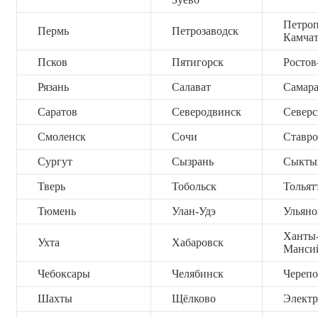
Петроп
Пермь
Петрозаводск
Камча
Псков
Пятигорск
Ростов
Рязань
Салават
Самар
Саратов
Северодвинск
Северс
Смоленск
Сочи
Ставро
Сургут
Сызрань
Сыкты
Тверь
Тобольск
Тольят
Тюмень
Улан-Удэ
Ульяно
Ханты
Ухта
Хабаровск
Манси
Чебоксары
Челябинск
Черепо
Шахты
Щёлково
Электр