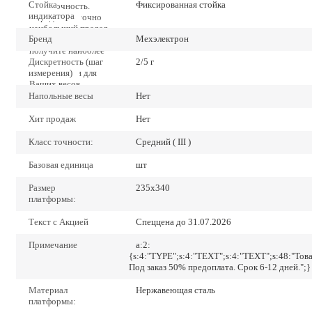
Стойка
Фиксированная стойка
ниже точность.
индикатора
Определите точно
наибольший предел
Бренд
Мехэлектрон
взвешивания и Вы
получите наиболее
Дискретность (шаг
низкие значения
2/5 г
измерения)
погрешности для
Ваших весов.
Напольные весы
Нет
Хит продаж
Нет
Класс точности:
Средний ( III )
Базовая единица
шт
Размер
235х340
платформы:
Текст с Акцией
Спеццена до 31.07.2026
Примечание
a:2:
{s:4:"TYPE";s:4:"TEXT";s:4:"TEXT";s:48:"Тов
Под заказ 50% предоплата. Срок 6-12 дней.";}
Материал
Нержавеющая сталь
платформы: