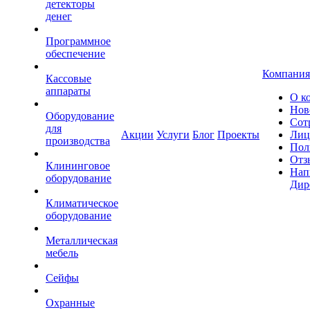
детекторы
денег
Программное
обеспечение
Компания
Кассовые
аппараты
О к
Нов
Оборудование
Сот
для
Акции
Услуги
Блог
Проекты
Лиц
производства
Пол
Отз
Клининговое
Нап
оборудование
Дир
Климатическое
оборудование
Металлическая
мебель
Сейфы
Охранные