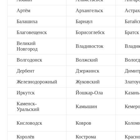
Артём
Архангельск
Астрах
Балашиха
Барнаул
Батайс
Благовещенск
Борисоглебск
Братск
Великий
Владивосток
Владик
Новгород
Волгодонск
Волжский
Вологд
Дербент
Дзержинск
Димит
Железнодорожный
Жуковский
Златоу
Иркутск
Йошкар-Ола
Казань
Каменск-
Камышин
Кемер
Уральский
Кисловодск
Ковров
Колом
Королёв
Кострома
Красно