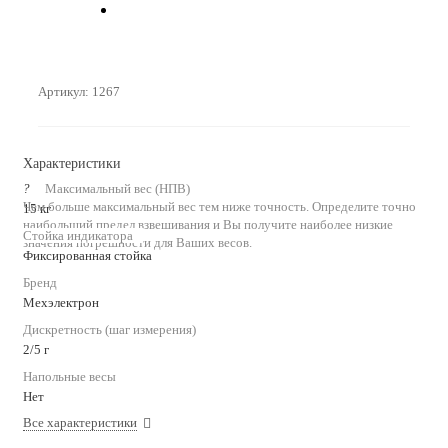
Артикул:
1267
Характеристики
?
Максимальный вес (НПВ)
Чем больше максимальный вес тем ниже точность. Определите точно
15 кг
наибольший предел взвешивания и Вы получите наиболее низкие
Стойка индикатора
значения погрешности для Ваших весов.
Фиксированная стойка
Бренд
Мехэлектрон
Дискретность (шаг измерения)
2/5 г
Напольные весы
Нет
Все характеристики