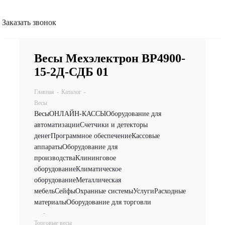
Заказать звонок
Весы Мехэлектрон ВР4900-
15-2Д-СДБ 01
Главная
-
Каталог
-
Весы
Весы
ОНЛАЙН-КАССЫ
Оборудование для
автоматизации
Счетчики и детекторы
денег
Программное обеспечение
Кассовые
аппараты
Оборудование для
производства
Клининговое
оборудование
Климатическое
оборудование
Металлическая
мебель
Сейфы
Охранные системы
Услуги
Расходные
материалы
Оборудование для торговли
-
Торговые весы