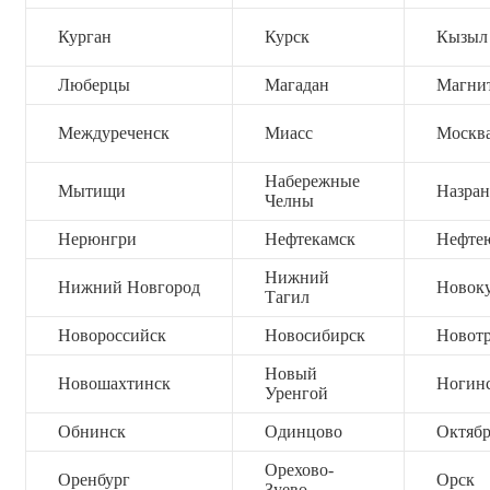
Курган
Курск
Кызыл
Люберцы
Магадан
Магни
Междуреченск
Миасс
Москв
Набережные
Мытищи
Назран
Челны
Нерюнгри
Нефтекамск
Нефте
Нижний
Нижний Новгород
Новок
Тагил
Новороссийск
Новосибирск
Новот
Новый
Новошахтинск
Ногин
Уренгой
Обнинск
Одинцово
Октяб
Орехово-
Оренбург
Орск
Зуево