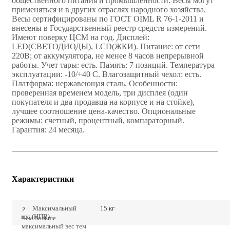
общественного питания и промышленности. Весы могут
применяться и в других отраслях народного хозяйства.
Весы сертифицированы по ГОСТ OIML R 76-1-2011 и
внесены в Государственный реестр средств измерений.
Имеют поверку ЦСМ на год. Дисплей:
LЕD(СВЕТОДИОДЫ), LСD(ЖКИ). Питание: от сети
220В; от аккумулятора, не менее 8 часов непрерывной
работы. Учет тары: есть. Память: 7 позиций. Температура
эксплуатации: -10/+40 С. Влагозащитный чехол: есть.
Платформа: нержавеющая сталь. Особенности:
проверенная временем модель, три дисплея (один
покупателя и два продавца на корпусе и на стойке),
лучшее соотношение цена-качество. Опциональные
режимы: счетный, процентный, компараторный.
Гарантия: 24 месяца.
Характеристики
Максимальный
15 кг
?
вес (НПВ)
Чем больше
максимальный вес тем