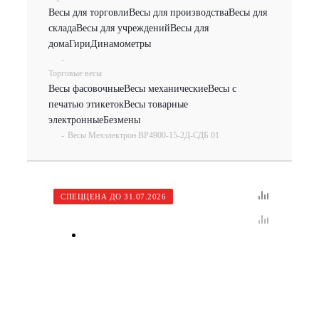
Весы для торговли
Весы для производства
Весы для
склада
Весы для учреждений
Весы для
дома
Гири
Динамометры
-
Торговые весы
Весы фасовочные
Весы механические
Весы с
печатью этикеток
Весы товарные
электронные
Безмены
-
Весы Мехэлектрон ВР4900-15-2Д-СДБ 01
СПЕЦЦЕНА ДО 31.07.2026