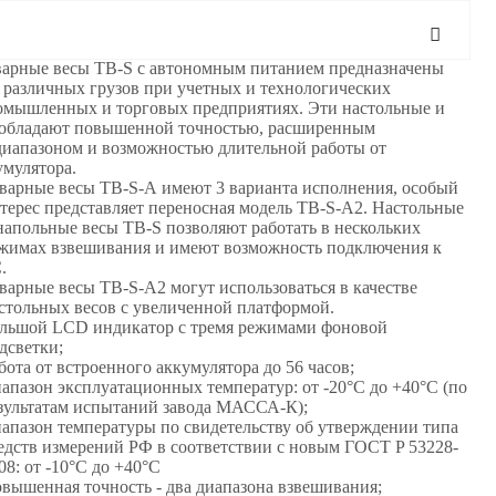
арные весы TB-S c автономным питанием предназначены
 различных грузов при учетных и технологических
омышленных и торговых предприятиях. Эти настольные и
 обладают повышенной точностью, расширенным
иапазоном и возможностью длительной работы от
умулятора.
варные весы TB-S-А имеют 3 варианта исполнения, особый
терес представляет переносная модель TB-S-А2. Настольные
напольные весы TB-S позволяют работать в нескольких
жимах взвешивания и имеют возможность подключения к
.
варные весы TB-S-А2 могут использоваться в качестве
стольных весов с увеличенной платформой.
льшой LCD индикатор с тремя режимами фоновой
дсветки;
бота от встроенного аккумулятора до 56 часов;
апазон эксплуатационных температур: от -20°С до +40°С (по
зультатам испытаний завода МАССА-К);
апазон температуры по свидетельству об утверждении типа
едств измерений РФ в соответствии с новым ГОСТ P 53228-
08: от -10°С до +40°С
вышенная точность - два диапазона взвешивания;