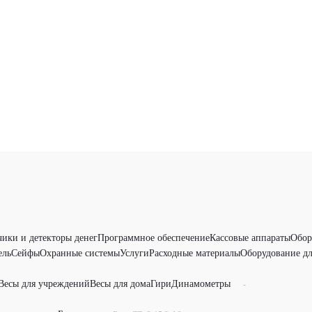
чики и детекторы денег
Программное обеспечение
Кассовые аппараты
Обор
ель
Сейфы
Охранные системы
Услуги
Расходные материалы
Оборудование дл
Весы для учреждений
Весы для дома
Гири
Динамометры
-