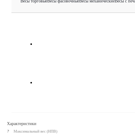
Весы торговые
Весы фасовочные
Весы механические
Весы с печ
Характеристики
?
Максимальный вес (НПВ)