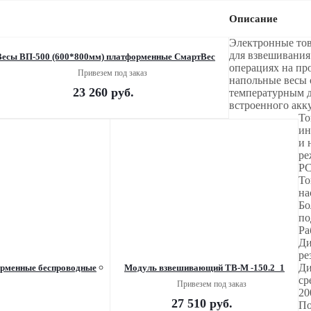
Описание
Электронные тов
для взвешивания
Весы ВП-500 (600*800мм) платформенные СмартВес
операциях на пр
Привезем под заказ
напольные весы
23 260
руб.
температурным д
встроенного акк
То
ин
и 
ре
РС
То
на
Бо
по
Ра
Ди
ре
Ди
форменные беспроводные
Модуль взвешивающий ТВ-М -150.2_1
ср
Привезем под заказ
20
27 510
руб.
По