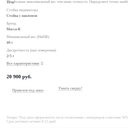
Чем больше максимальный вес тем ниже точность. Определите точно наиб
15 кг
Стойка индикатора
Стойка с наклоном
Бренд
Масса-К
Минимальный вес (НмПВ)
40 г
Дискретность (шаг измерения)
2/5 г
Все характеристики
20 900
руб.
Узнать скидку!
Привезем под заказ
Товары "Под заказ оформляются после согласования с менеджером и внесения 50%
Срок поставки составит 6-12 дней.