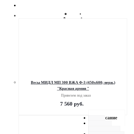
Весы МИДЛ МП 300 ВЖА Ф-3 (450х600; нерж.)
"Красная армия "
Привезем под заказ
7 560
руб.
Описание
Как
купить
Оплата