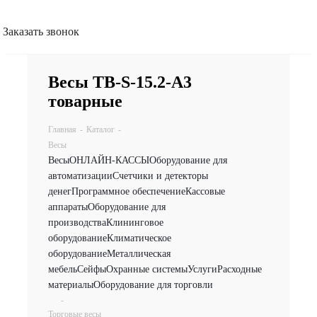
Заказать звонок
Весы TB-S-15.2-А3
товарные
Главная
-
Каталог
-
Весы
Весы
ОНЛАЙН-КАССЫ
Оборудование для
автоматизации
Счетчики и детекторы
денег
Программное обеспечение
Кассовые
аппараты
Оборудование для
производства
Клининговое
оборудование
Климатическое
оборудование
Металлическая
мебель
Сейфы
Охранные системы
Услуги
Расходные
материалы
Оборудование для торговли
-
Торговые весы