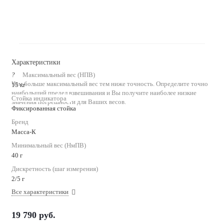
Характеристики
?
Максимальный вес (НПВ)
Чем больше максимальный вес тем ниже точность. Определите точно
15 кг
наибольший предел взвешивания и Вы получите наиболее низкие
Стойка индикатора
значения погрешности для Ваших весов.
Фиксированная стойка
Бренд
Масса-К
Минимальный вес (НмПВ)
40 г
Дискретность (шаг измерения)
2/5 г
Все характеристики
19 790
руб.