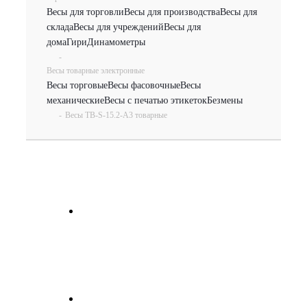
Весы для торговли
Весы для производства
Весы для
склада
Весы для учреждений
Весы для
дома
Гири
Динамометры
-
Весы товарные электронные
Весы торговые
Весы фасовочные
Весы
механические
Весы с печатью этикеток
Безмены
-
Весы TB-S-15.2-А3 товарные