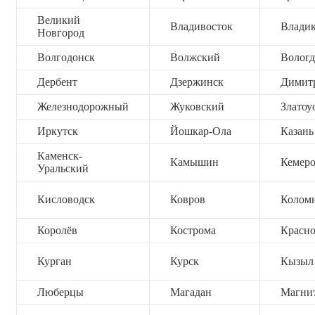
Великий
Владивосток
Владик
Новгород
Волгодонск
Волжский
Вологд
Дербент
Дзержинск
Димит
Железнодорожный
Жуковский
Златоу
Иркутск
Йошкар-Ола
Казань
Каменск-
Камышин
Кемер
Уральский
Кисловодск
Ковров
Колом
Королёв
Кострома
Красно
Курган
Курск
Кызыл
Люберцы
Магадан
Магни