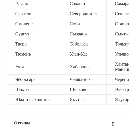
Рязань
Салават
Самар
Саратов
Северодвинск
Северс
Смоленск
Сочи
Ставро
Сургут
Сызрань
Сыкты
Тверь
Тобольск
Тольят
Тюмень
Улан-Удэ
Ульяно
Ханты
Ухта
Хабаровск
Манси
Чебоксары
Челябинск
Черепо
Шахты
Щёлково
Электр
Южно-Сахалинск
Якутск
Ялутор
Отзывы