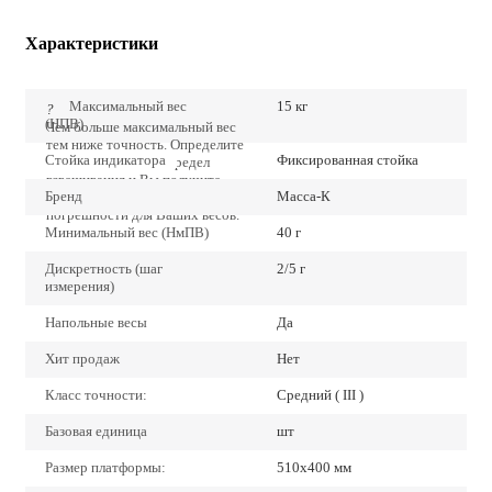
Характеристики
Максимальный вес
15 кг
?
(НПВ)
Чем больше максимальный вес
тем ниже точность. Определите
Стойка индикатора
Фиксированная стойка
точно наибольший предел
взвешивания и Вы получите
Бренд
Масса-К
наиболее низкие значения
погрешности для Ваших весов.
Минимальный вес (НмПВ)
40 г
Дискретность (шаг
2/5 г
измерения)
Напольные весы
Да
Хит продаж
Нет
Класс точности:
Средний ( III )
Базовая единица
шт
Размер платформы:
510х400 мм