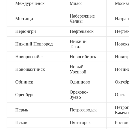
Междуреченск
Миасс
Москв
Набережные
Мытищи
Назран
Челны
Нерюнгри
Нефтекамск
Нефте
Нижний
Нижний Новгород
Новок
Тагил
Новороссийск
Новосибирск
Новот
Новый
Новошахтинск
Ногин
Уренгой
Обнинск
Одинцово
Октяб
Орехово-
Оренбург
Орск
Зуево
Петроп
Пермь
Петрозаводск
Камча
Псков
Пятигорск
Ростов