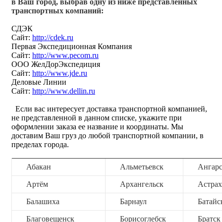
в Ваш город, выбрав одну из ниже представленных
транспортных компаний:
СДЭК
Сайт:
http://cdek.ru
Первая Экспедиционная Компания
Сайт:
http://www.pecom.ru
ООО ЖелДорЭкспедиция
Сайт:
http://www.jde.ru
Деловые Линии
Сайт:
http://www.dellin.ru
Если вас интересует доставка транспортной компанией,
не представленной в данном списке, укажите при
оформлении заказа ее название и координаты. Мы
доставим Ваш груз до любой транспортной компании, в
пределах города.
Абакан
Альметьевск
Ангар
Артём
Архангельск
Астрах
Балашиха
Барнаул
Батайс
Благовещенск
Борисоглебск
Братск