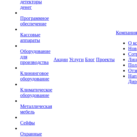
детекторы
денег
Программное
обеспечение
Компания
Кассовые
аппараты
О к
Нов
Оборудование
Сот
для
Акции
Услуги
Блог
Проекты
Лиц
производства
Пол
Отз
Клининговое
Нап
оборудование
Дир
Климатическое
оборудование
Металлическая
мебель
Сейфы
Охранные