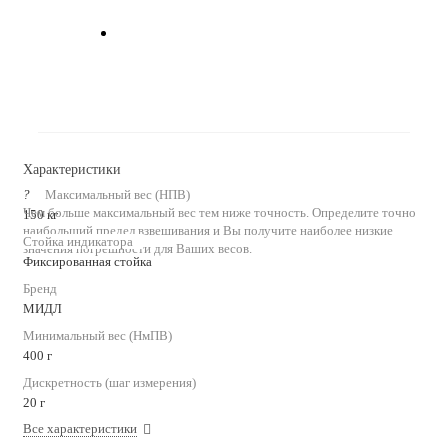
Характеристики
?
Максимальный вес (НПВ)
Чем больше максимальный вес тем ниже точность. Определите точно
150 кг
наибольший предел взвешивания и Вы получите наиболее низкие
Стойка индикатора
значения погрешности для Ваших весов.
Фиксированная стойка
Бренд
МИДЛ
Минимальный вес (НмПВ)
400 г
Дискретность (шаг измерения)
20 г
Все характеристики