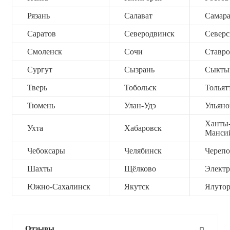
Рязань
Салават
Самар
Саратов
Северодвинск
Северс
Смоленск
Сочи
Ставро
Сургут
Сызрань
Сыкты
Тверь
Тобольск
Тольят
Тюмень
Улан-Удэ
Ульяно
Ханты
Ухта
Хабаровск
Манси
Чебоксары
Челябинск
Черепо
Шахты
Щёлково
Электр
Южно-Сахалинск
Якутск
Ялутор
Отзывы