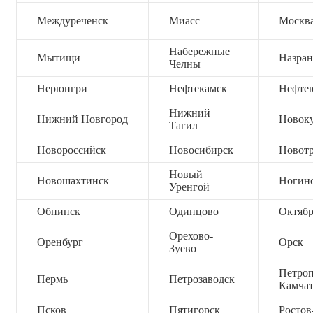
Междуреченск
Миасс
Москв
Набережные
Мытищи
Назран
Челны
Нерюнгри
Нефтекамск
Нефте
Нижний
Нижний Новгород
Новок
Тагил
Новороссийск
Новосибирск
Новот
Новый
Новошахтинск
Ногин
Уренгой
Обнинск
Одинцово
Октяб
Орехово-
Оренбург
Орск
Зуево
Петроп
Пермь
Петрозаводск
Камча
Псков
Пятигорск
Ростов