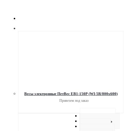
Весы электронные ПетВес ЕВ1-150Р (WI-5R/800x600)
Привезем под заказ
Описание
Как купить
Оплата