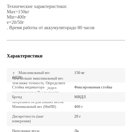
Технические характеристики:
Мах=150кг
Min=400г
e=20/50г
. Время работы от аккумуляторадо 80 часов
Характеристики
Максимальный вес
150 кг
?
(НПВ)
Чем больше максимальный вес
тем ниже точность. Определите
Стойка индикатора
Фиксированная стойка
точно наибольший предел
взвешивания и Вы получите
Бренд
МИДЛ
наиболее низкие значения
погрешности для Ваших весов.
Минимальный вес (НмПВ)
400 г
Дискретность (шаг
20 г
измерения)
Напольные весы
Да