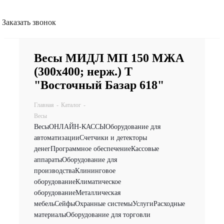
Заказать звонок
Весы МИДЛ МП 150 МЖА
(300х400; нерж.) Т
"Восточный Базар 618"
Главная
-
Каталог
-
Весы
Весы
ОНЛАЙН-КАССЫ
Оборудование для
автоматизации
Счетчики и детекторы
денег
Программное обеспечение
Кассовые
аппараты
Оборудование для
производства
Клининговое
оборудование
Климатическое
оборудование
Металлическая
мебель
Сейфы
Охранные системы
Услуги
Расходные
материалы
Оборудование для торговли