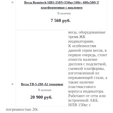
Весы Romitech SIBS-350N (350кг/100г; 400х500) Т
платформенные c наклоном
В наличии
7 560
руб.
весы, оборудованные
тремя ЖК
индикаторами.
К особенностям
данной серии весов, в
первую очередь, стоит
отнести наличие
дисплея с подсветкой,
съемной платформы,
изготовленной из
нержавеющей стали, а
также наличие
Весы TB-S-200-А2 товарные
пластмассового
В наличии
корпуса индикатора.
Работают от сети или
20 900
руб.
встроенной АКБ.
НПВ 150кг с
погрешностью 20г.