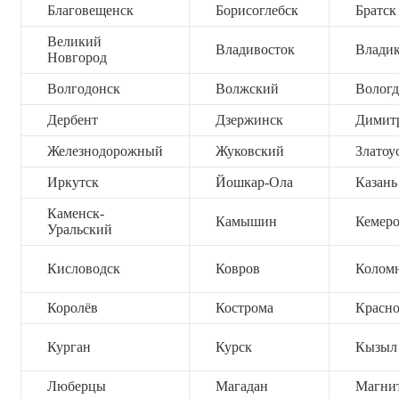
Благовещенск
Борисоглебск
Братск
Великий
Владивосток
Владик
Новгород
Волгодонск
Волжский
Вологд
Дербент
Дзержинск
Димит
Железнодорожный
Жуковский
Златоу
Иркутск
Йошкар-Ола
Казань
Каменск-
Камышин
Кемер
Уральский
Кисловодск
Ковров
Колом
Королёв
Кострома
Красно
Курган
Курск
Кызыл
Люберцы
Магадан
Магни