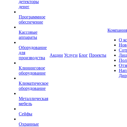
детекторы
денег
Программное
обеспечение
Компания
Кассовые
аппараты
О к
Нов
Оборудование
Сот
для
Акции
Услуги
Блог
Проекты
Лиц
производства
Пол
Отз
Клининговое
Нап
оборудование
Дир
Климатическое
оборудование
Металлическая
мебель
Сейфы
Охранные