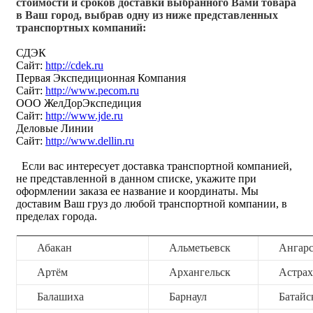
стоимости и сроков доставки выбранного Вами товара
в Ваш город, выбрав одну из ниже представленных
транспортных компаний:
СДЭК
Сайт:
http://cdek.ru
Первая Экспедиционная Компания
Сайт:
http://www.pecom.ru
ООО ЖелДорЭкспедиция
Сайт:
http://www.jde.ru
Деловые Линии
Сайт:
http://www.dellin.ru
Если вас интересует доставка транспортной компанией,
не представленной в данном списке, укажите при
оформлении заказа ее название и координаты. Мы
доставим Ваш груз до любой транспортной компании, в
пределах города.
Абакан
Альметьевск
Ангар
Артём
Архангельск
Астрах
Балашиха
Барнаул
Батайс