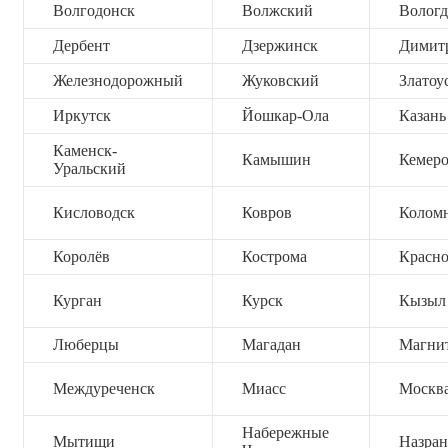
Волгодонск
Волжский
Вологд
Дербент
Дзержинск
Димит
Железнодорожный
Жуковский
Златоу
Иркутск
Йошкар-Ола
Казань
Каменск-
Камышин
Кемер
Уральский
Кисловодск
Ковров
Колом
Королёв
Кострома
Красно
Курган
Курск
Кызыл
Люберцы
Магадан
Магни
Междуреченск
Миасс
Москв
Набережные
Мытищи
Назран