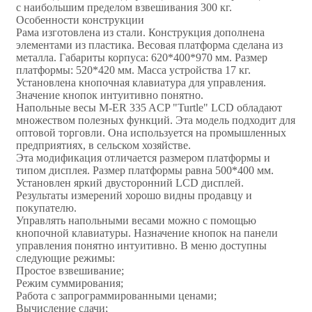
с наибольшим пределом взвешивания 300 кг.
Особенности конструкции
Рама изготовлена из стали. Конструкция дополнена
элементами из пластика. Весовая платформа сделана из
металла. Габариты корпуса: 620*400*970 мм. Размер
платформы: 520*420 мм. Масса устройства 17 кг.
Установлена кнопочная клавиатура для управления.
Значение кнопок интуитивно понятно.
Напольные весы M-ER 335 ACP "Turtle" LCD обладают
множеством полезных функций. Эта модель подходит для
оптовой торговли. Она используется на промышленных
предприятиях, в сельском хозяйстве.
Эта модификация отличается размером платформы и
типом дисплея. Размер платформы равна 500*400 мм.
Установлен яркий двусторонний LCD дисплей.
Результаты измерений хорошо видны продавцу и
покупателю.
Управлять напольными весами можно с помощью
кнопочной клавиатуры. Назначение кнопок на панели
управления понятно интуитивно. В меню доступны
следующие режимы:
Простое взвешивание;
Режим суммирования;
Работа с запрограммированными ценами;
Вычисление сдачи;