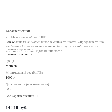
Характеристики
?
Максимальный вес (НПВ)
Чем больше максимальный вес тем ниже точность. Определите точно
300 кг
наибольший предел взвешивания и Вы получите наиболее низкие
Стойка индикатора
значения погрешности для Ваших весов.
Стойка с наклоном
Бренд
Mertech
Минимальный вес (НмПВ)
1000 г
Дискретность (шаг измерения)
50 г
Все характеристики
14 810
руб.