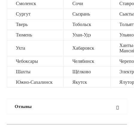
Смоленск
Сочи
Ставро
Сургут
Сызрань
Сыкты
Тверь
Тобольск
Тольят
Тюмень
Улан-Удэ
Ульяно
Ханты
Ухта
Хабаровск
Манси
Чебоксары
Челябинск
Черепо
Шахты
Щёлково
Электр
Южно-Сахалинск
Якутск
Ялутор
Отзывы