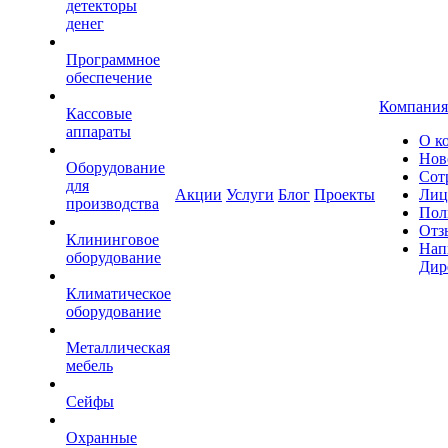
детекторы
денег
Программное
обеспечение
Компания
Кассовые
аппараты
О к
Нов
Оборудование
Сот
для
Акции
Услуги
Блог
Проекты
Лиц
производства
Пол
Отз
Клининговое
Нап
оборудование
Дир
Климатическое
оборудование
Металлическая
мебель
Сейфы
Охранные