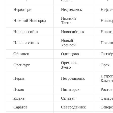
Челны
Нерюнгри
Нефтекамск
Нефте
Нижний
Нижний Новгород
Новок
Тагил
Новороссийск
Новосибирск
Новот
Новый
Новошахтинск
Ногин
Уренгой
Обнинск
Одинцово
Октяб
Орехово-
Оренбург
Орск
Зуево
Петроп
Пермь
Петрозаводск
Камча
Псков
Пятигорск
Ростов
Рязань
Салават
Самар
Саратов
Северодвинск
Северс