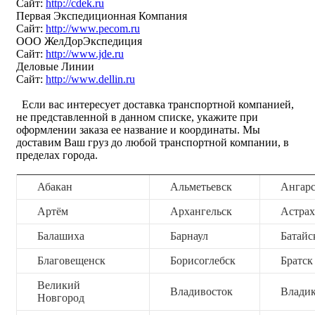
Сайт:
http://cdek.ru
Первая Экспедиционная Компания
Сайт:
http://www.pecom.ru
ООО ЖелДорЭкспедиция
Сайт:
http://www.jde.ru
Деловые Линии
Сайт:
http://www.dellin.ru
Если вас интересует доставка транспортной компанией,
не представленной в данном списке, укажите при
оформлении заказа ее название и координаты. Мы
доставим Ваш груз до любой транспортной компании, в
пределах города.
Абакан
Альметьевск
Ангар
Артём
Архангельск
Астрах
Балашиха
Барнаул
Батайс
Благовещенск
Борисоглебск
Братск
Великий
Владивосток
Владик
Новгород