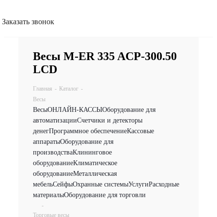
Заказать звонок
Весы M-ER 335 ACP-300.50
LCD
Главная
-
Каталог
-
Весы
Весы
ОНЛАЙН-КАССЫ
Оборудование для
автоматизации
Счетчики и детекторы
денег
Программное обеспечение
Кассовые
аппараты
Оборудование для
производства
Клининговое
оборудование
Климатическое
оборудование
Металлическая
мебель
Сейфы
Охранные системы
Услуги
Расходные
материалы
Оборудование для торговли
-
Торговые весы