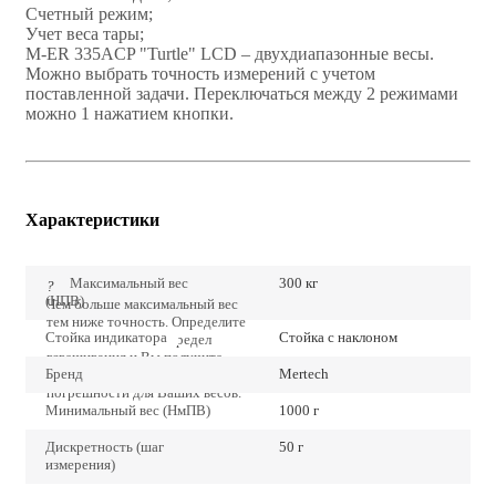
Счетный режим;
Учет веса тары;
M-ER 335ACP "Turtle" LCD – двухдиапазонные весы.
Можно выбрать точность измерений с учетом
поставленной задачи. Переключаться между 2 режимами
можно 1 нажатием кнопки.
Характеристики
Максимальный вес
300 кг
?
(НПВ)
Чем больше максимальный вес
тем ниже точность. Определите
Стойка индикатора
Стойка с наклоном
точно наибольший предел
взвешивания и Вы получите
Бренд
Mertech
наиболее низкие значения
погрешности для Ваших весов.
Минимальный вес (НмПВ)
1000 г
Дискретность (шаг
50 г
измерения)