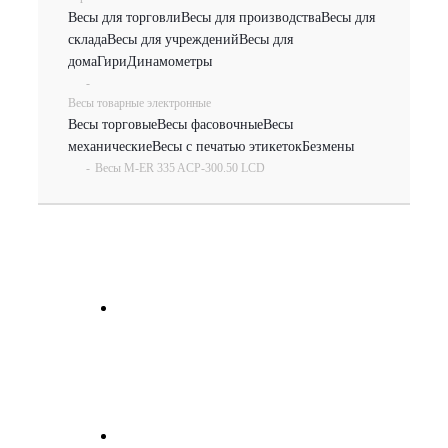
Весы для торговли
Весы для производства
Весы для
склада
Весы для учреждений
Весы для
дома
Гири
Динамометры
-
Весы товарные электронные
Весы торговые
Весы фасовочные
Весы
механические
Весы с печатью этикеток
Безмены
-
Весы M-ER 335 ACP-300.50 LCD