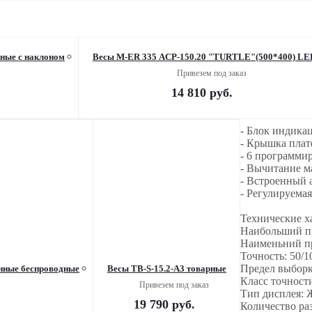
нные c наклоном
Весы M-ER 335 ACР-150.20 "TURTLE"(500*400) LE
Привезем под заказ
14 810
руб.
- Блок индика
- Крышка плат
- 6 программи
- Вычитание м
- Встроенный 
- Регулируема
Технические х
Наибольший пр
Наименьний пр
Точность: 50/1
Предел выборки
енные беспроводные
Весы TB-S-15.2-А3 товарные
Класс точности
Привезем под заказ
Тип дисплея:
19 790
руб.
Количество ра