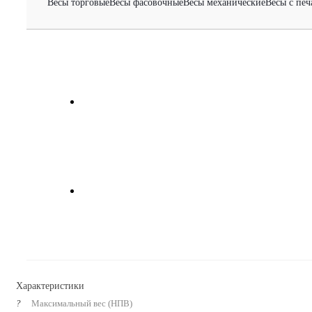
Весы торговые
Весы фасовочные
Весы механические
Весы с печ
Характеристики
?
Максимальный вес (НПВ)