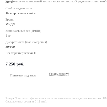
Чем больше максимальный вес тем ниже точность. Определите точно наиб
300 кг
Стойка индикатора
Фиксированная стойка
Бренд
МИДЛ
Минимальный вес (НмПВ)
1 кг
Дискретность (шаг измерения)
50/100
Все характеристики
7 250
руб.
Узнать скидку!
Привезем под заказ
Товары "Под заказ оформляются после согласования с менеджером и внесения 50%
Срок поставки составит 6-12 дней.