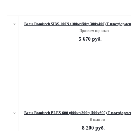
Весы Romitech SIBS-100N (100кг/50г; 300х400) Т платформе
Привезем под заказ
5 670
руб.
Весы Romitech BLES-600 (600кг/200г; 500х600) Т платформ
В наличии
8 200
руб.