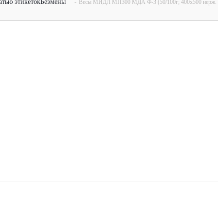
атью этикеток
Безмены
-
Весы МИДЛ МП300 МДА Ф-3 (50/100г; 400х500 нер