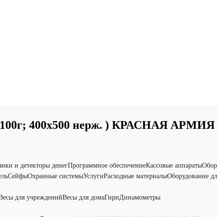
00г; 400х500 нерж. ) КРАСНАЯ АРМИЯ
чики и детекторы денег
Программное обеспечение
Кассовые аппараты
Обор
ель
Сейфы
Охранные системы
Услуги
Расходные материалы
Оборудование дл
Весы для учреждений
Весы для дома
Гири
Динамометры
-