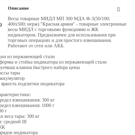
Описание
Весы товарные МИДЛ МП 300 МДА Ф-3(50/100;
400х500; нерж) "Красная армия" - товарные электронные
D
весы МИДЛ с торговыми функциями и ЖК
индикатором. Предназначен для использования при
торговых операциях и для простого взвешивания.
Работают от сети или АКБ.
ции из нержавеющей стали
формы и стойка индикатора из нержавеющей стали
руемыш клавиш быстрого набора цены
ассы тары
аккумулятор
я яркость подсветки индикатора
арактеристики:
едел взвешивания: 300 кг
едел взвешивания: 1000 г
00 г
 веса тары: 300 кг
: средний III
 ЖК
зрядов индикатора