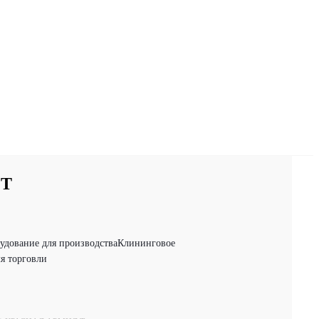
 Т
удование для производства
Клининговое
я торговли