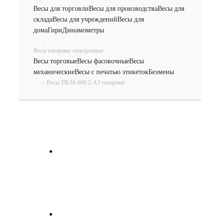
Весы для торговли
Весы для производства
Весы для
склада
Весы для учреждений
Весы для
дома
Гири
Динамометры
-
Весы товарные электронные
Весы торговые
Весы фасовочные
Весы
механические
Весы с печатью этикеток
Безмены
-
Весы TB-М-600.2-А3 товарные