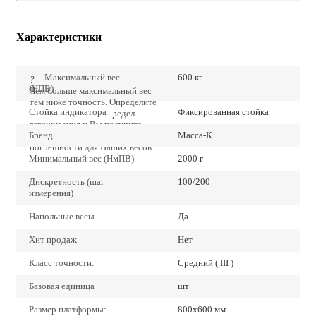
Характеристики
Максимальный вес
600 кг
?
(НПВ)
Чем больше максимальный вес
тем ниже точность. Определите
Стойка индикатора
Фиксированная стойка
точно наибольший предел
взвешивания и Вы получите
Бренд
Масса-К
наиболее низкие значения
погрешности для Ваших весов.
Минимальный вес (НмПВ)
2000 г
Дискретность (шаг
100/200
измерения)
Напольные весы
Да
Хит продаж
Нет
Класс точности:
Средний ( III )
Базовая единица
шт
Размер платформы:
800х600 мм