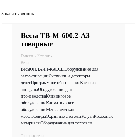
Заказать звонок
Весы TB-М-600.2-А3
товарные
Главная
-
Каталог
-
Весы
Весы
ОНЛАЙН-КАССЫ
Оборудование для
автоматизации
Счетчики и детекторы
денег
Программное обеспечение
Кассовые
аппараты
Оборудование для
производства
Клининговое
оборудование
Климатическое
оборудование
Металлическая
мебель
Сейфы
Охранные системы
Услуги
Расходные
материалы
Оборудование для торговли
-
Торговые весы