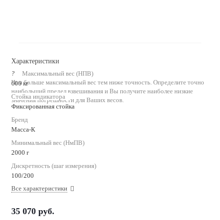
Характеристики
?
Максимальный вес (НПВ)
Чем больше максимальный вес тем ниже точность. Определите точно
600 кг
наибольший предел взвешивания и Вы получите наиболее низкие
Стойка индикатора
значения погрешности для Ваших весов.
Фиксированная стойка
Бренд
Масса-К
Минимальный вес (НмПВ)
2000 г
Дискретность (шаг измерения)
100/200
Все характеристики
35 070
руб.