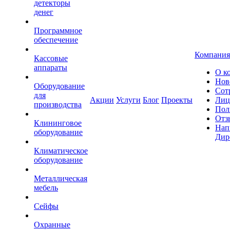
детекторы
денег
Программное
обеспечение
Компания
Кассовые
аппараты
О к
Нов
Оборудование
Сот
для
Акции
Услуги
Блог
Проекты
Лиц
производства
Пол
Отз
Клининговое
Нап
оборудование
Дир
Климатическое
оборудование
Металлическая
мебель
Сейфы
Охранные