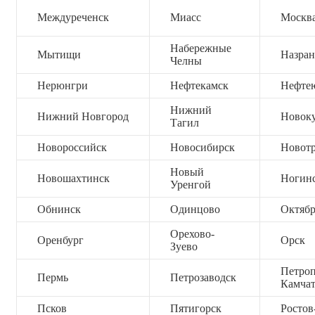
Междуреченск
Миасс
Москв
Набережные
Мытищи
Назран
Челны
Нерюнгри
Нефтекамск
Нефте
Нижний
Нижний Новгород
Новок
Тагил
Новороссийск
Новосибирск
Новот
Новый
Новошахтинск
Ногин
Уренгой
Обнинск
Одинцово
Октяб
Орехово-
Оренбург
Орск
Зуево
Петроп
Пермь
Петрозаводск
Камча
Псков
Пятигорск
Ростов