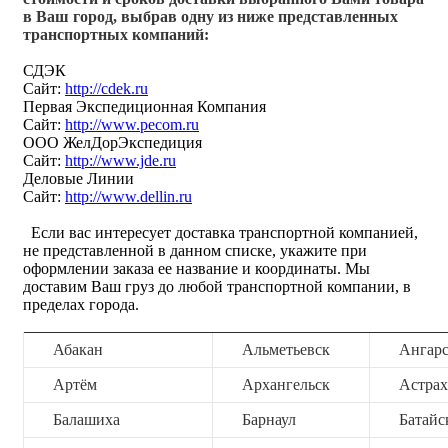
в Ваш город, выбрав одну из ниже представленных
транспортных компаний:
СДЭК
Сайт:
http://cdek.ru
Первая Экспедиционная Компания
Сайт:
http://www.pecom.ru
ООО ЖелДорЭкспедиция
Сайт:
http://www.jde.ru
Деловые Линии
Сайт:
http://www.dellin.ru
Если вас интересует доставка транспортной компанией,
не представленной в данном списке, укажите при
оформлении заказа ее название и координаты. Мы
доставим Ваш груз до любой транспортной компании, в
пределах города.
Абакан
Альметьевск
Ангар
Артём
Архангельск
Астрах
Балашиха
Барнаул
Батайс