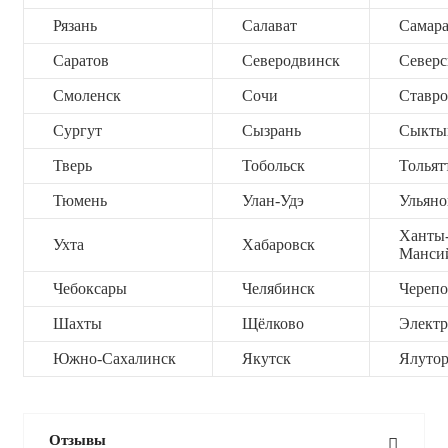
Рязань
Салават
Самар
Саратов
Северодвинск
Северс
Смоленск
Сочи
Ставро
Сургут
Сызрань
Сыкты
Тверь
Тобольск
Тольят
Тюмень
Улан-Удэ
Ульяно
Ханты
Ухта
Хабаровск
Манси
Чебоксары
Челябинск
Черепо
Шахты
Щёлково
Электр
Южно-Сахалинск
Якутск
Ялутор
Отзывы