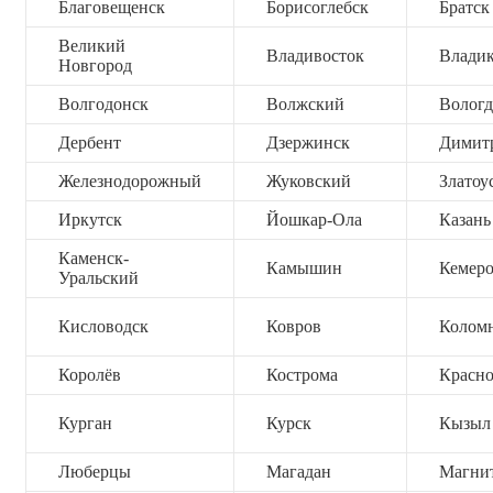
Благовещенск
Борисоглебск
Братск
Великий
Владивосток
Владик
Новгород
Волгодонск
Волжский
Вологд
Дербент
Дзержинск
Димит
Железнодорожный
Жуковский
Златоу
Иркутск
Йошкар-Ола
Казань
Каменск-
Камышин
Кемер
Уральский
Кисловодск
Ковров
Колом
Королёв
Кострома
Красно
Курган
Курск
Кызыл
Люберцы
Магадан
Магни