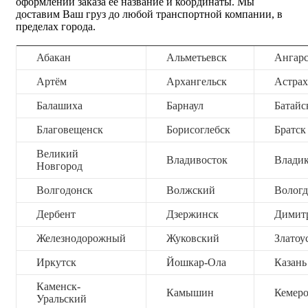
оформлении заказа ее название и координаты. Мы
доставим Ваш груз до любой транспортной компании, в
пределах города.
Абакан
Альметьевск
Ангар
Артём
Архангельск
Астрах
Балашиха
Барнаул
Батайс
Благовещенск
Борисоглебск
Братск
Великий
Владивосток
Владик
Новгород
Волгодонск
Волжский
Вологд
Дербент
Дзержинск
Димит
Железнодорожный
Жуковский
Златоу
Иркутск
Йошкар-Ола
Казань
Каменск-
Камышин
Кемер
Уральский