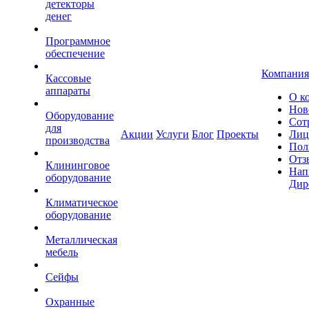
детекторы
денег
Программное
обеспечение
Компания
Кассовые
аппараты
О к
Нов
Оборудование
Сот
для
Акции
Услуги
Блог
Проекты
Лиц
производства
Пол
Отз
Клининговое
Нап
оборудование
Дир
Климатическое
оборудование
Металлическая
мебель
Сейфы
Охранные