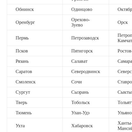
Обнинск
Одинцово
Октяб
Орехово-
Оренбург
Орск
Зуево
Петроп
Пермь
Петрозаводск
Камча
Псков
Пятигорск
Ростов
Рязань
Салават
Самар
Саратов
Северодвинск
Северс
Смоленск
Сочи
Ставро
Сургут
Сызрань
Сыкты
Тверь
Тобольск
Тольят
Тюмень
Улан-Удэ
Ульяно
Ханты
Ухта
Хабаровск
Манси