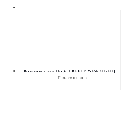
Весы электронные ПетВес ЕВ1-150Р (WI-5R/800x600)
Привезем под заказ