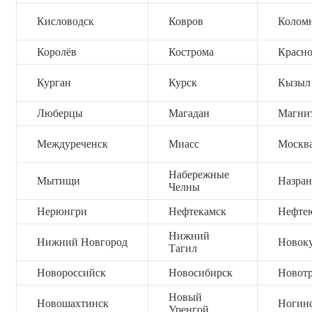
Кисловодск
Ковров
Колом
Королёв
Кострома
Красно
Курган
Курск
Кызыл
Люберцы
Магадан
Магни
Междуреченск
Миасс
Москв
Набережные
Мытищи
Назран
Челны
Нерюнгри
Нефтекамск
Нефте
Нижний
Нижний Новгород
Новок
Тагил
Новороссийск
Новосибирск
Новот
Новый
Новошахтинск
Ногин
Уренгой