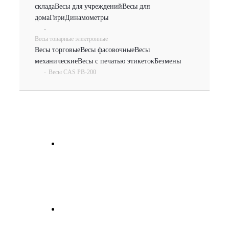
склада
Весы для учреждений
Весы для
дома
Гири
Динамометры
-
Весы товарные электронные
Весы торговые
Весы фасовочные
Весы
механические
Весы с печатью этикеток
Безмены
-
Весы CAS PB-200