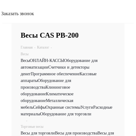
Заказать звонок
Весы CAS PB-200
Главная
-
Каталог
-
Весы
Весы
ОНЛАЙН-КАССЫ
Оборудование для
автоматизации
Счетчики и детекторы
денег
Программное обеспечение
Кассовые
аппараты
Оборудование для
производства
Клининговое
оборудование
Климатическое
оборудование
Металлическая
мебель
Сейфы
Охранные системы
Услуги
Расходные
материалы
Оборудование для торговли
-
Торговые весы
Весы для торговли
Весы для производства
Весы для