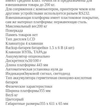
имеют средний класс точности и предназначены для
взвешивания товара до 200 кг.
Для сопряжения с компьютером, принтером чеков или
другими устройствами используется разъем RS232.
Взвешивающая платформа имеет пластиковое покрытие,
сам же материал платформы: нержавеющая сталь.
Максимальный вес200 кг
Поверкада
Память товаров нет
Тип дисплея LCD
Клавиатура 4 клавиши
Backup-батарея батарейки 1.5 х 6 В (4 шт)
Клавиши НУЛЬ, ТАРАда
Аккумулятор опционально
Дискретность50/100 г
Длина платформы 443 мм
Автоматическая установка нуля да
ИндикацияЗвуковой сигнал, светодиод
Тип аккумулятора герметичная свинцово-кислотная
батарея
Физические характеристики
Ширина платформы355 мм
Вес6 кг
Цветсерый
Габаритные размеры355 х 611 х 65 мм