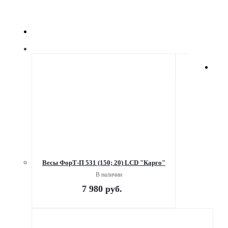
Весы ФорТ-П 531 (150; 20) LCD "Карго"
В наличии
7 980
руб.