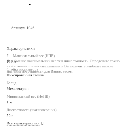
Артикул:
1046
Характеристики
?
Максимальный вес (НПВ)
Чем больше максимальный вес тем ниже точность. Определите точно
150 кг
наибольший предел взвешивания и Вы получите наиболее низкие
Стойка индикатора
значения погрешности для Ваших весов.
Фиксированная стойка
Бренд
Мехэлектрон
Минимальный вес (НмПВ)
1 кг
Дискретность (шаг измерения)
50 г
Все характеристики