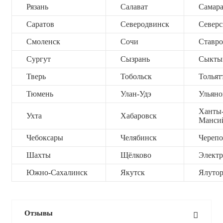
Рязань
Салават
Самар
Саратов
Северодвинск
Северс
Смоленск
Сочи
Ставро
Сургут
Сызрань
Сыкты
Тверь
Тобольск
Тольят
Тюмень
Улан-Удэ
Ульяно
Ханты
Ухта
Хабаровск
Манси
Чебоксары
Челябинск
Черепо
Шахты
Щёлково
Электр
Южно-Сахалинск
Якутск
Ялутор
Отзывы