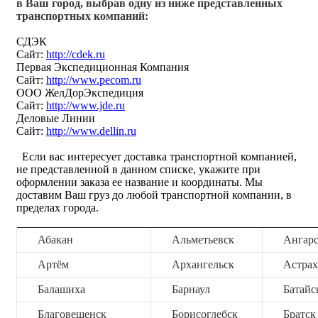
в Ваш город, выбрав одну из ниже представленных
транспортных компаний:
СДЭК
Сайт:
http://cdek.ru
Первая Экспедиционная Компания
Сайт:
http://www.pecom.ru
ООО ЖелДорЭкспедиция
Сайт:
http://www.jde.ru
Деловые Линии
Сайт:
http://www.dellin.ru
Если вас интересует доставка транспортной компанией,
не представленной в данном списке, укажите при
оформлении заказа ее название и координаты. Мы
доставим Ваш груз до любой транспортной компании, в
пределах города.
Абакан
Альметьевск
Ангар
Артём
Архангельск
Астрах
Балашиха
Барнаул
Батайс
Благовещенск
Борисоглебск
Братск