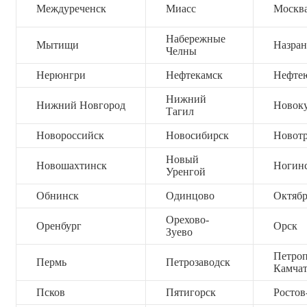
Междуреченск
Миасс
Москв
Набережные
Мытищи
Назран
Челны
Нерюнгри
Нефтекамск
Нефте
Нижний
Нижний Новгород
Новок
Тагил
Новороссийск
Новосибирск
Новот
Новый
Новошахтинск
Ногин
Уренгой
Обнинск
Одинцово
Октяб
Орехово-
Оренбург
Орск
Зуево
Петроп
Пермь
Петрозаводск
Камча
Псков
Пятигорск
Ростов