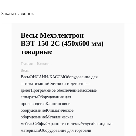
Заказать звонок
Весы Мехэлектрон
ВЭТ-150-2С (450х600 мм)
товарные
Главная
-
Каталог
-
Весы
Весы
ОНЛАЙН-КАССЫ
Оборудование для
автоматизации
Счетчики и детекторы
денег
Программное обеспечение
Кассовые
аппараты
Оборудование для
производства
Клининговое
оборудование
Климатическое
оборудование
Металлическая
мебель
Сейфы
Охранные системы
Услуги
Расходные
материалы
Оборудование для торговли