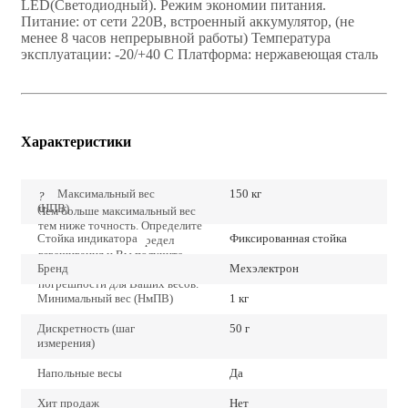
LЕD(Светодиодный). Режим экономии питания.
Питание: от сети 220В, встроенный аккумулятор, (не
менее 8 часов непрерывной работы) Температура
эксплуатации: -20/+40 С Платформа: нержавеющая сталь
Характеристики
Максимальный вес
150 кг
?
(НПВ)
Чем больше максимальный вес
тем ниже точность. Определите
Стойка индикатора
Фиксированная стойка
точно наибольший предел
взвешивания и Вы получите
Бренд
Мехэлектрон
наиболее низкие значения
погрешности для Ваших весов.
Минимальный вес (НмПВ)
1 кг
Дискретность (шаг
50 г
измерения)
Напольные весы
Да
Хит продаж
Нет