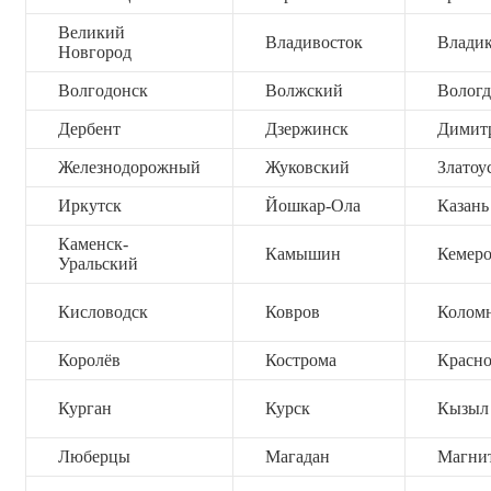
Великий
Владивосток
Владик
Новгород
Волгодонск
Волжский
Вологд
Дербент
Дзержинск
Димит
Железнодорожный
Жуковский
Златоу
Иркутск
Йошкар-Ола
Казань
Каменск-
Камышин
Кемер
Уральский
Кисловодск
Ковров
Колом
Королёв
Кострома
Красно
Курган
Курск
Кызыл
Люберцы
Магадан
Магни