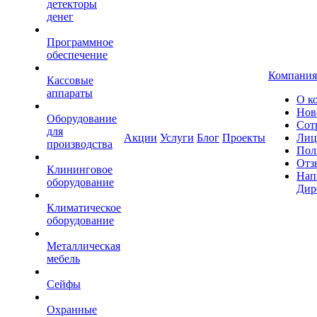
детекторы
денег
Программное
обеспечение
Компания
Кассовые
аппараты
О к
Нов
Оборудование
Сот
для
Акции
Услуги
Блог
Проекты
Лиц
производства
Пол
Отз
Клининговое
Нап
оборудование
Дир
Климатическое
оборудование
Металлическая
мебель
Сейфы
Охранные