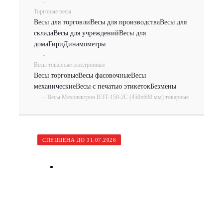
-
Торговые весы
Весы для торговли
Весы для производства
Весы для
склада
Весы для учреждений
Весы для
дома
Гири
Динамометры
-
Весы товарные электронные
Весы торговые
Весы фасовочные
Весы
механические
Весы с печатью этикеток
Безмены
-
Весы Мехэлектрон ВЭТ-150-2С (450х600 мм) товарные
СПЕЦЦЕНА ДО 31.07.2026