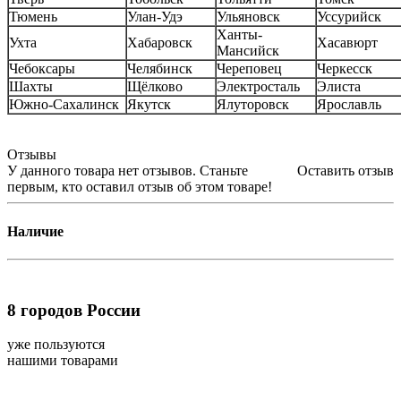
Тюмень
Улан-Удэ
Ульяновск
Уссурийск
Ханты-
Ухта
Хабаровск
Хасавюрт
Мансийск
Чебоксары
Челябинск
Череповец
Черкесск
Шахты
Щёлково
Электросталь
Элиста
Южно-Сахалинск
Якутск
Ялуторовск
Ярославль
Отзывы
У данного товара нет отзывов. Станьте
Оставить отзыв
первым, кто оставил отзыв об этом товаре!
Наличие
8
городов России
уже пользуются
нашими товарами