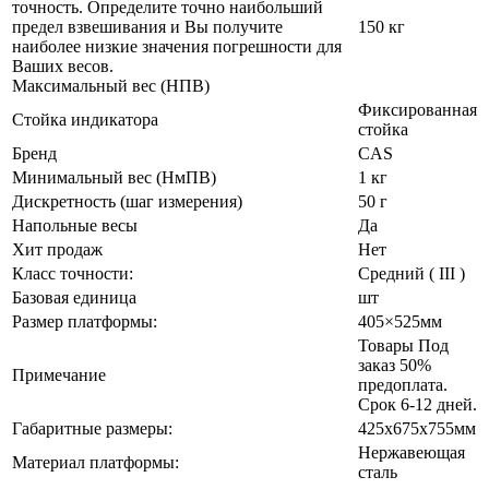
точность. Определите точно наибольший
предел взвешивания и Вы получите
150 кг
наиболее низкие значения погрешности для
Ваших весов.
Максимальный вес (НПВ)
Фиксированная
Стойка индикатора
стойка
Бренд
CAS
Минимальный вес (НмПВ)
1 кг
Дискретность (шаг измерения)
50 г
Напольные весы
Да
Хит продаж
Нет
Класс точности:
Средний ( III )
Базовая единица
шт
Размер платформы:
405×525мм
Товары Под
заказ 50%
Примечание
предоплата.
Срок 6-12 дней.
Габаритные размеры:
425х675х755мм
Нержавеющая
Материал платформы:
сталь