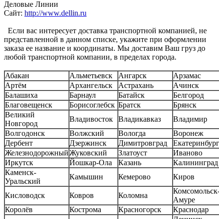
Деловые Линии
Сайт:
http://www.dellin.ru
Если вас интересует доставка транспортной компанией, не
представленной в данном списке, укажите при оформлении
заказа ее название и координаты. Мы доставим Ваш груз до
любой транспортной компании, в пределах города.
Абакан
Альметьевск
Ангарск
Арзамас
Артём
Архангельск
Астрахань
Ачинск
Балашиха
Барнаул
Батайск
Белгород
Благовещенск
Борисоглебск
Братск
Брянск
Великий
Владивосток
Владикавказ
Владимир
Новгород
Волгодонск
Волжский
Вологда
Воронеж
Дербент
Дзержинск
Димитровград
Екатеринбур
Железнодорожный
Жуковский
Златоуст
Иваново
Иркутск
Йошкар-Ола
Казань
Калининград
Каменск-
Камышин
Кемерово
Киров
Уральский
Комсомольск-
Кисловодск
Ковров
Коломна
Амуре
Королёв
Кострома
Красногорск
Краснодар