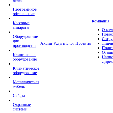
денег
Программное
обеспечение
Компания
Кассовые
аппараты
О ком
Новос
Оборудование
Сотру
для
Акции
Услуги
Блог
Проекты
Лицен
производства
Полит
Отзы
Клининговое
Напис
оборудование
Дирек
Климатическое
оборудование
Металлическая
мебель
Сейфы
Охранные
системы