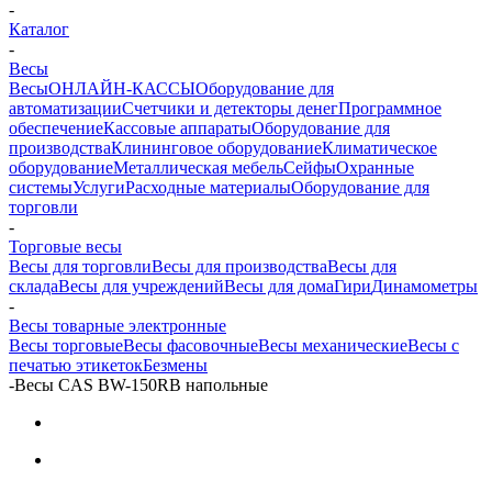
-
Каталог
-
Весы
Весы
ОНЛАЙН-КАССЫ
Оборудование для
автоматизации
Счетчики и детекторы денег
Программное
обеспечение
Кассовые аппараты
Оборудование для
производства
Клининговое оборудование
Климатическое
оборудование
Металлическая мебель
Сейфы
Охранные
системы
Услуги
Расходные материалы
Оборудование для
торговли
-
Торговые весы
Весы для торговли
Весы для производства
Весы для
склада
Весы для учреждений
Весы для дома
Гири
Динамометры
-
Весы товарные электронные
Весы торговые
Весы фасовочные
Весы механические
Весы с
печатью этикеток
Безмены
-
Весы CAS BW-150RB напольные