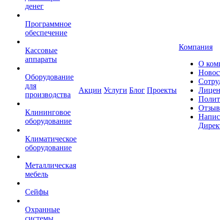
денег
Программное
обеспечение
Компания
Кассовые
аппараты
О ком
Новос
Оборудование
Сотру
для
Акции
Услуги
Блог
Проекты
Лицен
производства
Полит
Отзы
Клининговое
Напис
оборудование
Дирек
Климатическое
оборудование
Металлическая
мебель
Сейфы
Охранные
системы