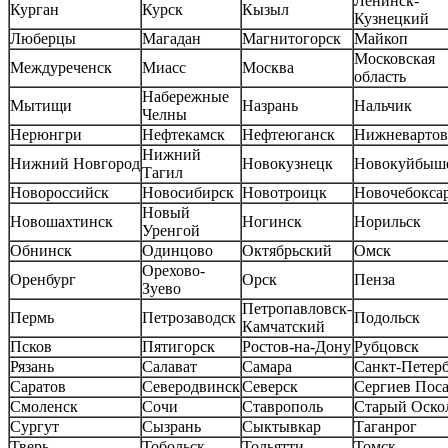
Ленинск-
Курган
Курск
Кызыл
Кузнецкий
Люберцы
Магадан
Магнитогорск
Майкоп
Московская
Междуреченск
Миасс
Москва
область
Набережные
Мытищи
Назрань
Нальчик
Челны
Нерюнгри
Нефтекамск
Нефтеюганск
Нижневартов
Нижний
Нижний Новгород
Новокузнецк
Новокуйбыш
Тагил
Новороссийск
Новосибирск
Новотроицк
Новочебокса
Новый
Новошахтинск
Ногинск
Норильск
Уренгой
Обнинск
Одинцово
Октябрьский
Омск
Орехово-
Оренбург
Орск
Пенза
Зуево
Петропавловск-
Пермь
Петрозаводск
Подольск
Камчатский
Псков
Пятигорск
Ростов-на-Дону
Рубцовск
Рязань
Салават
Самара
Санкт-Петер
Саратов
Северодвинск
Северск
Сергиев Пос
Смоленск
Сочи
Ставрополь
Старый Оско
Сургут
Сызрань
Сыктывкар
Таганрог
Тверь
Тобольск
Тольятти
Томск