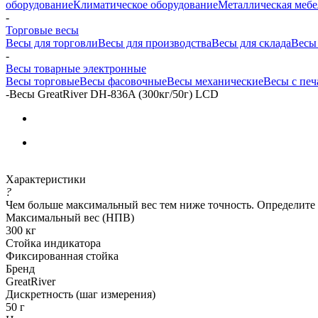
оборудование
Климатическое оборудование
Металлическая мебе
-
Торговые весы
Весы для торговли
Весы для производства
Весы для склада
Весы
-
Весы товарные электронные
Весы торговые
Весы фасовочные
Весы механические
Весы с печ
-
Весы GreatRiver DH-836A (300кг/50г) LCD
Характеристики
?
Чем больше максимальный вес тем ниже точность. Определите
Максимальный вес (НПВ)
300 кг
Стойка индикатора
Фиксированная стойка
Бренд
GreatRiver
Дискретность (шаг измерения)
50 г