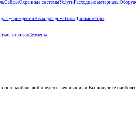
ль
Сейфы
Охранные системы
Услуги
Расходные материалы
Оборуд
 для учреждений
Весы для дома
Гири
Динамометры
атью этикеток
Безмены
 точно наибольший предел взвешивания и Вы получите наиболее