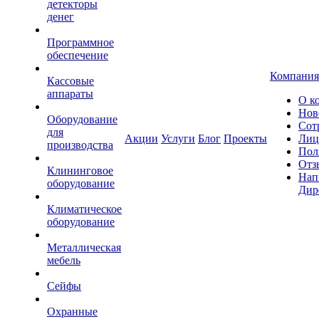
детекторы
денег
Программное
обеспечение
Компания
Кассовые
аппараты
О к
Нов
Оборудование
Сот
для
Акции
Услуги
Блог
Проекты
Лиц
производства
Пол
Отз
Клининговое
Нап
оборудование
Дир
Климатическое
оборудование
Металлическая
мебель
Сейфы
Охранные