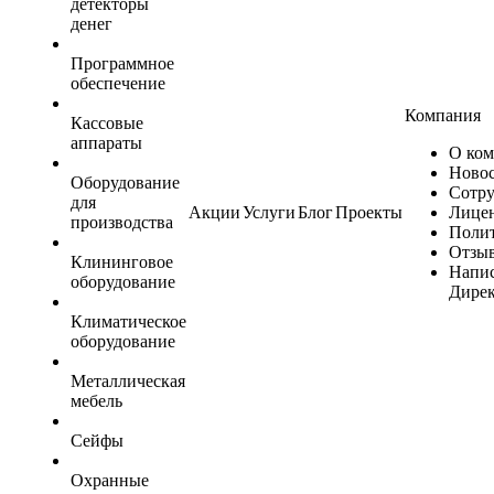
детекторы
денег
Программное
обеспечение
Компания
Кассовые
аппараты
О ко
Ново
Оборудование
Сотр
для
Акции
Услуги
Блог
Проекты
Лице
производства
Поли
Отзы
Клининговое
Напис
оборудование
Дире
Климатическое
оборудование
Металлическая
мебель
Сейфы
Охранные