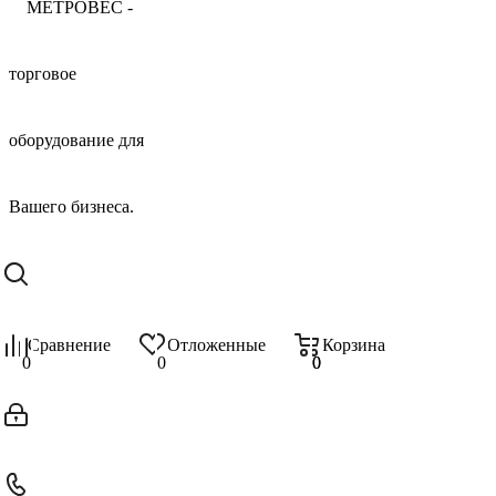
Сравнение
Отложенные
Корзина
0
0
0
0