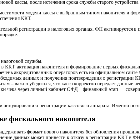
 новой кассы, после истечения срока службы старого устройств
вместимости модели кассы с выбранным типом накопителя и фор
еспечения ККТ.
тельной регистрации в налоговых органах. ФН активируется в п
порядке.
е налоговой службы.
х в ККТ, активация накопителя и формирование первых фискаль
речень аккредитованных операторов есть на официальном сайте
обходимых данных и получения подтверждения о регистрации КК
итам – важно убедиться, что касса корректно передает данные 
вки чека через личный кабинет ОФД – финальный этап — совер
и аннулированию регистрации кассового аппарата. Именно поэ
ке фискального накопителя
оддерживать формат нового накопителя без обновления прошивк
нение данных может привести к отказу в регистрации ККТ в Ф