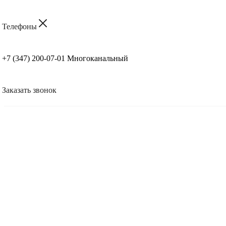
Телефоны
+7 (347) 200-07-01
Многоканальный
Заказать звонок
Консультация — 0 ₽
Опыт работы более 20 лет
Установка от 1 часа
Гарантия на работы — 12 месяцев
Поможем с регистрацией в ФНС и ОФД