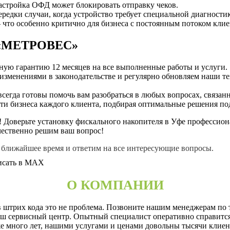
тройка ОФД может блокировать отправку чеков.
редки случаи, когда устройство требует специальной диагности
что особенно критично для бизнеса с постоянным потоком клие
и «МЕТРОВЕС»
ную гарантию 12 месяцев на все выполненные работы и услуги.
изменениями в законодательстве и регулярно обновляем наши т
сегда готовы помочь вам разобраться в любых вопросах, связа
и бизнеса каждого клиента, подбирая оптимальные решения под
ы! Доверьте установку фискального накопителя в Уфе професс
ачественно решим ваш вопрос!
в ближайшее время и ответим на все интересующие вопросы.
исать в MAX
О КОМПАНИИ
 штрих кода это не проблема. Позвоните нашим менеджерам по 
наш сервисный центр. Опытный специалист оперативно справится
е много лет, нашими услугами и ценами довольны тысячи клиен