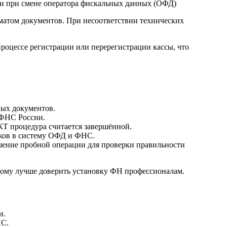
а и при смене оператора фискальных данных (ОФД)
матом документов. При несоответствии технических
роцессе регистрации или перерегистрации кассы, что
ных документов.
 ФНС России.
Т процедура считается завершённой.
чеков в систему ОФД и ФНС.
шение пробной операции для проверки правильности
тому лучше доверить установку ФН профессионалам.
и.
НС.