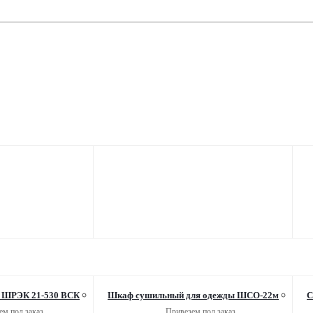
 ШРЭК 21-530 ВСК
Шкаф сушильный для одежды ШСО-22м
С
ем под заказ
Привезем под заказ