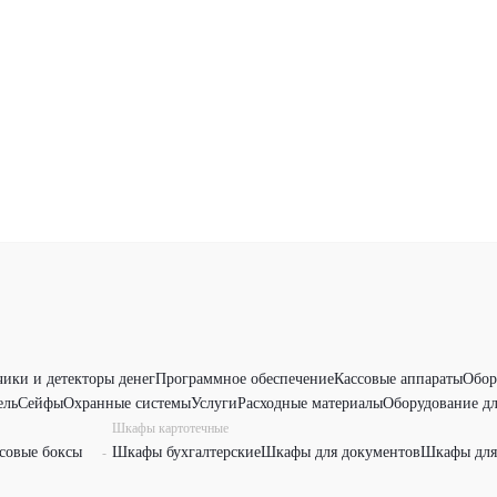
чики и детекторы денег
Программное обеспечение
Кассовые аппараты
Обор
ель
Сейфы
Охранные системы
Услуги
Расходные материалы
Оборудование дл
Шкафы картотечные
совые боксы
Шкафы бухгалтерские
Шкафы для документов
Шкафы для
-