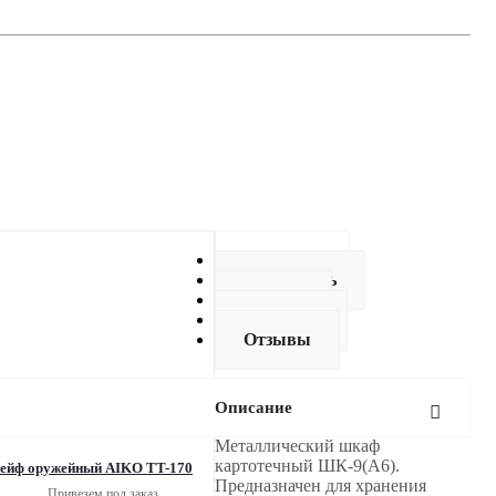
Описание
Как купить
Оплата
Доставка
Отзывы
Описание
Металлический шкаф
картотечный ШК-9(A6).
ейф оружейный AIKO TT-170
Предназначен для хранения
Привезем под заказ