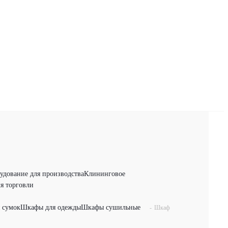
удование для производства
Клининговое
я торговли
 сумок
Шкафы для одежды
Шкафы сушильные
-
Шкаф