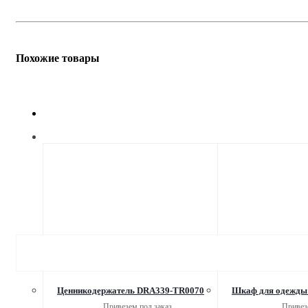
Похожие товары
Ценникодержатель DRA339-TR0070
Шкаф для одежды
Привезем под заказ
Привез