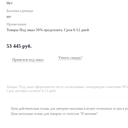
Нет
Базовая единица
шт
Примечание
Товары Под заказ 50% предоплата. Срок 6-12 дней.
53 445
руб.
Узнать скидку!
Привезем под заказ
Товары "Под заказ оформляются после согласования с менеджером и внесения 50%
Срок поставки составит 6-12 дней.
Цена действительна только для интернет-магазина и может отличаться от цен в 
Цена актуальна только для товаров со статусом "В наличии".