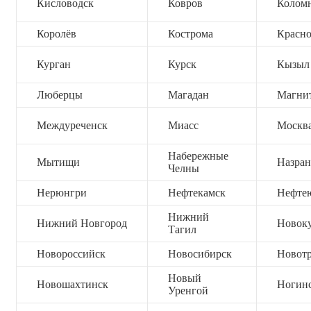
Кисловодск
Ковров
Колом
Королёв
Кострома
Красно
Курган
Курск
Кызыл
Люберцы
Магадан
Магни
Междуреченск
Миасс
Москв
Набережные
Мытищи
Назран
Челны
Нерюнгри
Нефтекамск
Нефте
Нижний
Нижний Новгород
Новок
Тагил
Новороссийск
Новосибирск
Новот
Новый
Новошахтинск
Ногин
Уренгой