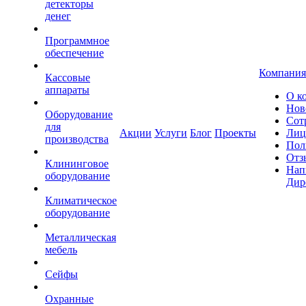
детекторы
денег
Программное
обеспечение
Компания
Кассовые
аппараты
О к
Нов
Оборудование
Сот
для
Акции
Услуги
Блог
Проекты
Лиц
производства
Пол
Отз
Клининговое
Нап
оборудование
Дир
Климатическое
оборудование
Металлическая
мебель
Сейфы
Охранные