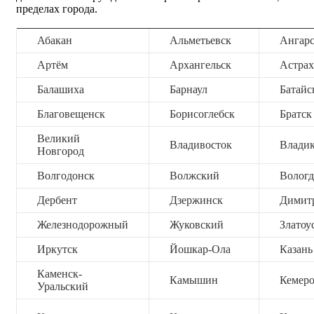
пределах города.
Абакан
Альметьевск
Ангар
Артём
Архангельск
Астрах
Балашиха
Барнаул
Батайс
Благовещенск
Борисоглебск
Братск
Великий
Владивосток
Владик
Новгород
Волгодонск
Волжский
Вологд
Дербент
Дзержинск
Димит
Железнодорожный
Жуковский
Златоу
Иркутск
Йошкар-Ола
Казань
Каменск-
Камышин
Кемер
Уральский