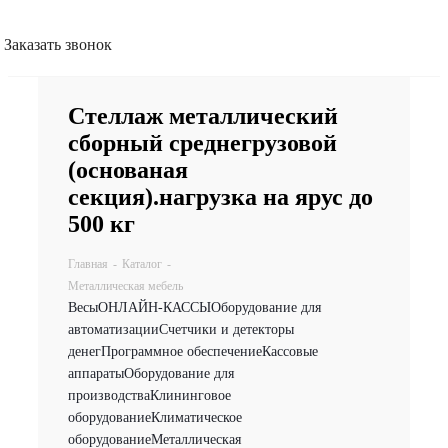
Заказать звонок
Стеллаж металлический
сборный среднегрузовой
(основаная
секция).нагрузка на ярус до
500 кг
Главная
-
Каталог
-
Металлическая мебель
Весы
ОНЛАЙН-КАССЫ
Оборудование для
автоматизации
Счетчики и детекторы
денег
Программное обеспечение
Кассовые
аппараты
Оборудование для
производства
Клининговое
оборудование
Климатическое
оборудование
Металлическая