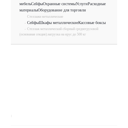
мебель
Сейфы
Охранные системы
Услуги
Расходные
материалы
Оборудование для торговли
Стеллажи металлические
Сейфы
Шкафы металлические
Кассовые боксы
-
-
Стеллаж металлический сборный среднегрузовой
(основаная секция).нагрузка на ярус до 500 кг
: