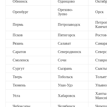
Обнинск
Одинцово
Октяб
Орехово-
Оренбург
Орск
Зуево
Петроп
Пермь
Петрозаводск
Камча
Псков
Пятигорск
Ростов
Рязань
Салават
Самар
Саратов
Северодвинск
Северс
Смоленск
Сочи
Ставро
Сургут
Сызрань
Сыкты
Тверь
Тобольск
Тольят
Тюмень
Улан-Удэ
Ульяно
Ханты
Ухта
Хабаровск
Манси
Чебоксары
Челябинск
Черепо