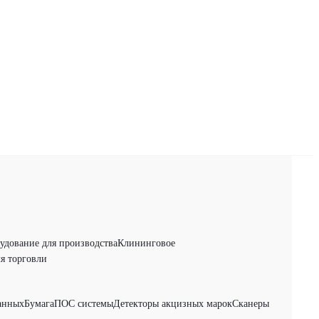
удование для производства
Клининговое
я торговли
анных
Бумага
ПОС системы
Детекторы акцизных марок
Сканеры