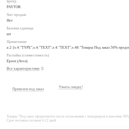
Бренд
PAYTOR
Хит продаж
Нет
Базовая единица
шт
Примечание
a:2:{s:4:"TYPE";s:4:"TEXT";s:4:"TEXT";s:48:"Товары Под заказ 50% предоп
Распайка (совместимость)
Epson (Атол)
Все характеристики
Узнать скидку!
Привезем под заказ
Товары "Под заказ оформляются после согласования с менеджером и внесения 50%
Срок поставки составит 6-12 дней.