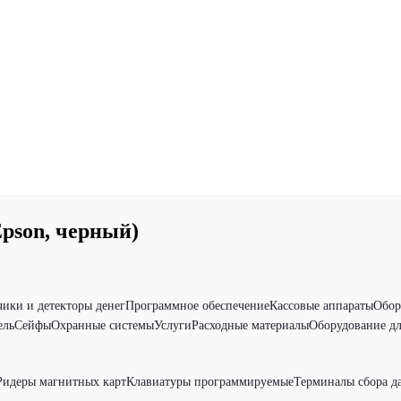
pson, черный)
чики и детекторы денег
Программное обеспечение
Кассовые аппараты
Обор
ель
Сейфы
Охранные системы
Услуги
Расходные материалы
Оборудование дл
Ридеры магнитных карт
Клавиатуры программируемые
Терминалы сбора д