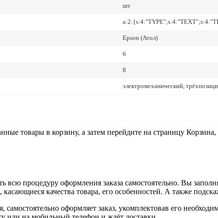
шт
a:2:{s:4:"TYPE";s:4:"TEXT";s:4:"
Epson (Атол)
6
8
электромеханический, трёхпозици
анные товары в корзину, а затем перейдите на страницу Корзина
ь всю процедуру оформления заказа самостоятельно. Вы заполня
ы, касающиеся качества товара, его особенностей. А также подска
ия, самостоятельно оформляет заказ, укомплектовав его необход
чту или на мобильный телефон и ждёт доставки.