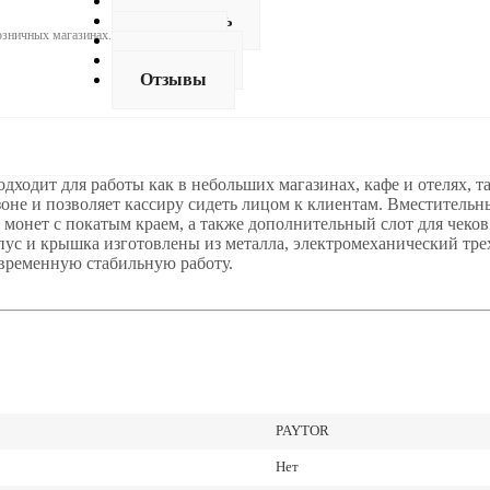
Описание
Как купить
розничных магазинах.
Оплата
Доставка
Отзывы
одит для работы как в небольших магазинах, кафе и отелях, та
зоне и позволяет кассиру сидеть лицом к клиентам. Вместитель
я монет с покатым краем, а также дополнительный слот для чек
пус и крышка изготовлены из металла, электромеханический тре
овременную стабильную работу.
PAYTOR
Нет