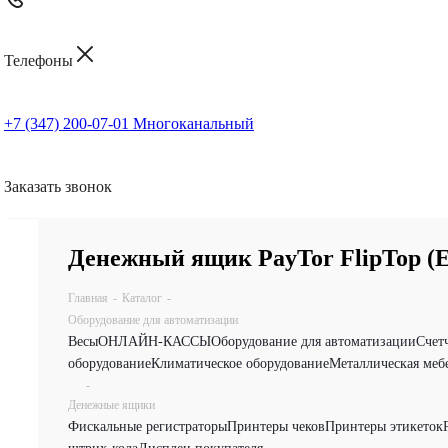
Телефоны
+7 (347) 200-07-01
Многоканальный
Заказать звонок
Денежный ящик PayTor FlipTop (E
Главная
-
Каталог
-
Оборудование для автоматизации
Весы
ОНЛАЙН-КАССЫ
Оборудование для автоматизации
Счет
оборудование
Климатическое оборудование
Металлическая меб
-
Денежные ящики
Фискальные регистраторы
Принтеры чеков
Принтеры этикеток