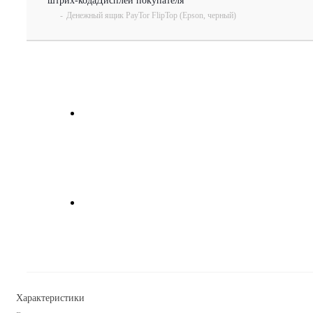
штрих-кода
Дисплеи покупателя
-
Денежный ящик PayTor FlipTop (Epson, черный)
Характеристики