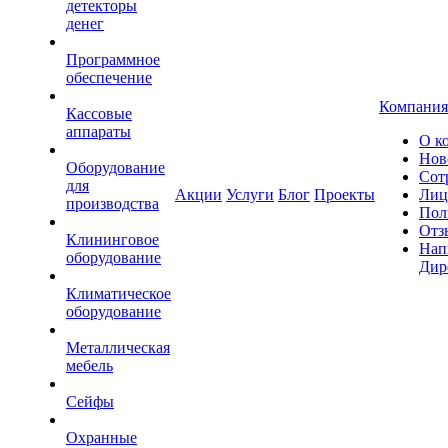
детекторы
денег
Программное
обеспечение
Компания
Кассовые
аппараты
О к
Нов
Оборудование
Сот
для
Акции
Услуги
Блог
Проекты
Лиц
производства
Пол
Отз
Клининговое
Нап
оборудование
Дир
Климатическое
оборудование
Металлическая
мебель
Сейфы
Охранные