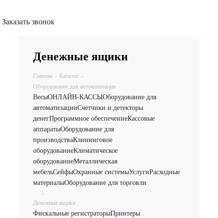
Заказать звонок
Денежные ящики
Главная
-
Каталог
-
Оборудование для автоматизации
Весы
ОНЛАЙН-КАССЫ
Оборудование для
автоматизации
Счетчики и детекторы
денег
Программное обеспечение
Кассовые
аппараты
Оборудование для
производства
Клининговое
оборудование
Климатическое
оборудование
Металлическая
мебель
Сейфы
Охранные системы
Услуги
Расходные
материалы
Оборудование для торговли
-
Денежные ящики
Фискальные регистраторы
Принтеры