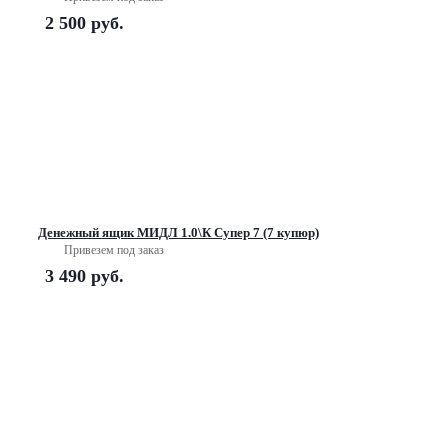
2 500
руб.
Денежный ящик МИДЛ 1.0\К Супер 7 (7 купюр)
Привезем под заказ
3 490
руб.