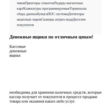
чеков
Принтеры этикеток
Ридеры магнитных
карт
Клавиатуры программируемые
Терминалы
сбора данных
Бумага
ПОС системы
Детекторы
акцизных марок
Сканеры штрих-кода
Дисплеи
покупателя
Денежные ящики по отличным ценам!
Кассовые
денежные
ящики
необходимы для хранения наличных средств, которые
кассир получает от покупателя в процессе продажи
товара или оказания каких-либо услуг.