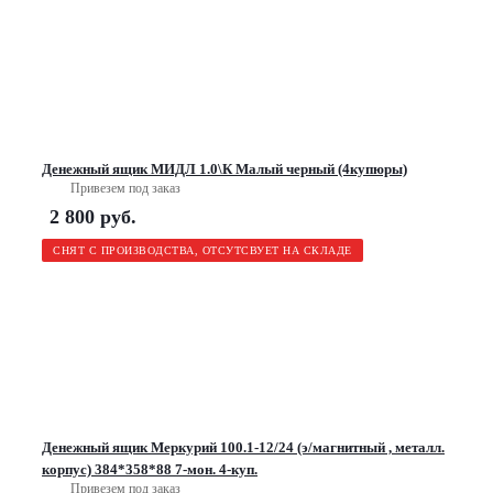
Денежный ящик МИДЛ 1.0\К Малый черный (4купюры)
Привезем под заказ
2 800
руб.
СНЯТ С ПРОИЗВОДСТВА, ОТСУТСВУЕТ НА СКЛАДЕ
Денежный ящик Меркурий 100.1-12/24 (э/магнитный , металл.
корпус) 384*358*88 7-мон. 4-куп.
Привезем под заказ