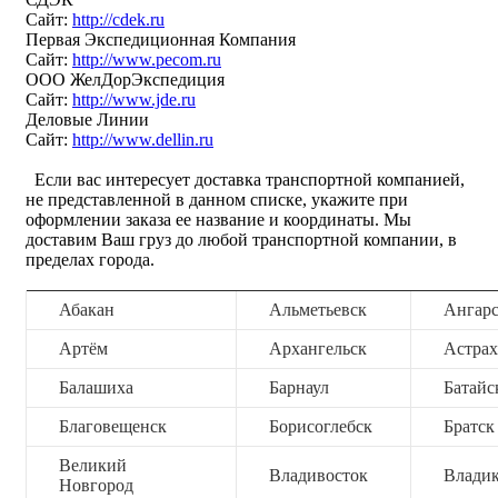
Сайт:
http://cdek.ru
Первая Экспедиционная Компания
Сайт:
http://www.pecom.ru
ООО ЖелДорЭкспедиция
Сайт:
http://www.jde.ru
Деловые Линии
Сайт:
http://www.dellin.ru
Если вас интересует доставка транспортной компанией,
не представленной в данном списке, укажите при
оформлении заказа ее название и координаты. Мы
доставим Ваш груз до любой транспортной компании, в
пределах города.
Абакан
Альметьевск
Ангар
Артём
Архангельск
Астрах
Балашиха
Барнаул
Батайс
Благовещенск
Борисоглебск
Братск
Великий
Владивосток
Владик
Новгород