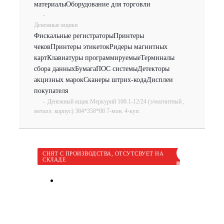
материалы
Оборудование для торговли
-
Денежные ящики
Фискальные регистраторы
Принтеры
чеков
Принтеры этикеток
Ридеры магнитных
карт
Клавиатуры программируемые
Терминалы
сбора данных
Бумага
ПОС системы
Детекторы
акцизных марок
Сканеры штрих-кода
Дисплеи
покупателя
-
Денежный ящик Меркурий 100.1-12/24 (э/магнитный ,
металл. корпус) 384*358*88 7-мон. 4-куп.
СНЯТ С ПРОИЗВОДСТВА, ОТСУТСВУЕТ НА
СКЛАДЕ