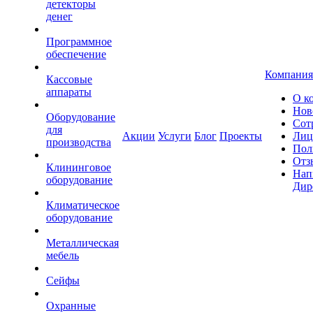
детекторы
денег
Программное
обеспечение
Компания
Кассовые
аппараты
О к
Нов
Оборудование
Сот
для
Акции
Услуги
Блог
Проекты
Лиц
производства
Пол
Отз
Клининговое
Нап
оборудование
Дир
Климатическое
оборудование
Металлическая
мебель
Сейфы
Охранные