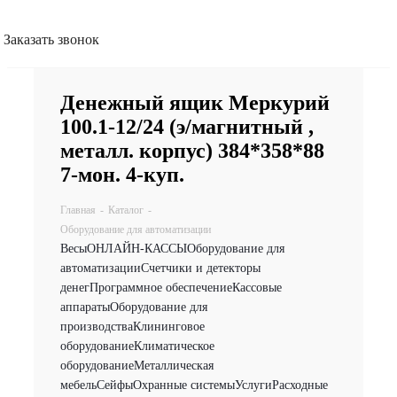
Заказать звонок
Денежный ящик Меркурий
100.1-12/24 (э/магнитный ,
металл. корпус) 384*358*88
7-мон. 4-куп.
Главная
-
Каталог
-
Оборудование для автоматизации
Весы
ОНЛАЙН-КАССЫ
Оборудование для
автоматизации
Счетчики и детекторы
денег
Программное обеспечение
Кассовые
аппараты
Оборудование для
производства
Клининговое
оборудование
Климатическое
оборудование
Металлическая
мебель
Сейфы
Охранные системы
Услуги
Расходные