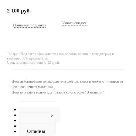
2 100
руб.
Узнать скидку!
Привезем под заказ
Товары "Под заказ оформляются после согласования с менеджером и
внесения 50% предоплаты.
Срок поставки составит 6-12 дней.
Цена действительна только для интернет-магазина и может отличаться от
цен в розничных магазинах.
Цена актуальна только для товаров со статусом "В наличии".
Описание
Как купить
Оплата
Доставка
Отзывы