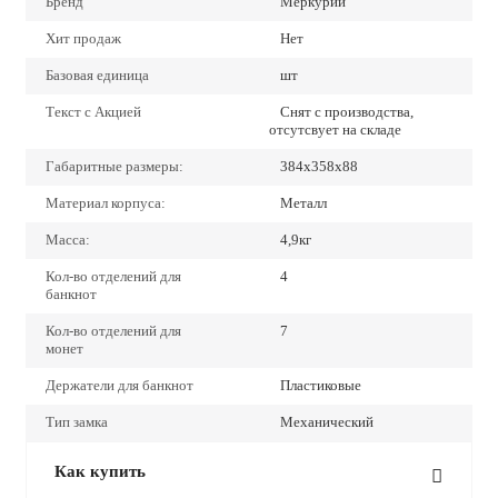
Бренд
Меркурий
Хит продаж
Нет
Базовая единица
шт
Текст с Акцией
Снят с производства,
отсутсвует на складе
Габаритные размеры:
384х358х88
Материал корпуса:
Металл
Масса:
4,9кг
Кол-во отделений для
4
банкнот
Кол-во отделений для
7
монет
Держатели для банкнот
Пластиковые
Тип замка
Механический
Как купить