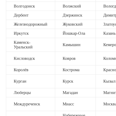
Волгодонск
Волжский
Вологд
Дербент
Дзержинск
Димит
Железнодорожный
Жуковский
Златоу
Иркутск
Йошкар-Ола
Казань
Каменск-
Камышин
Кемер
Уральский
Кисловодск
Ковров
Колом
Королёв
Кострома
Красно
Курган
Курск
Кызыл
Люберцы
Магадан
Магни
Междуреченск
Миасс
Москв
Набережные