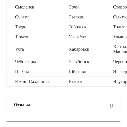
Смоленск
Сочи
Ставро
Сургут
Сызрань
Сыкты
Тверь
Тобольск
Тольят
Тюмень
Улан-Удэ
Ульяно
Ханты
Ухта
Хабаровск
Манси
Чебоксары
Челябинск
Черепо
Шахты
Щёлково
Электр
Южно-Сахалинск
Якутск
Ялутор
Отзывы