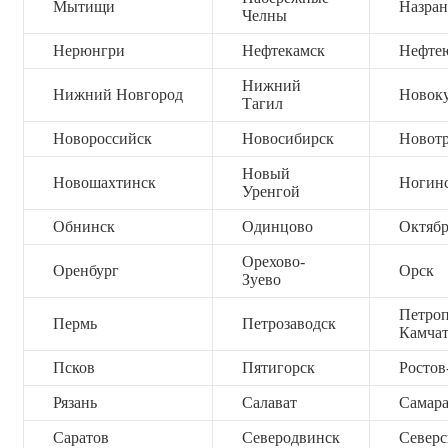
Мытищи
Назран
Челны
Нерюнгри
Нефтекамск
Нефте
Нижний
Нижний Новгород
Новок
Тагил
Новороссийск
Новосибирск
Новот
Новый
Новошахтинск
Ногин
Уренгой
Обнинск
Одинцово
Октяб
Орехово-
Оренбург
Орск
Зуево
Петроп
Пермь
Петрозаводск
Камча
Псков
Пятигорск
Ростов
Рязань
Салават
Самар
Саратов
Северодвинск
Северс