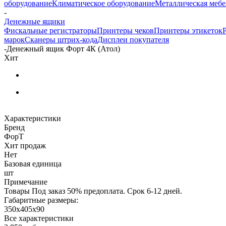
оборудование
Климатическое оборудование
Металлическая мебе
-
Денежные ящики
Фискальные регистраторы
Принтеры чеков
Принтеры этикеток
марок
Сканеры штрих-кода
Дисплеи покупателя
-
Денежный ящик Форт 4К (Атол)
Хит
Характеристики
Бренд
ФорТ
Хит продаж
Нет
Базовая единица
шт
Примечание
Товары Под заказ 50% предоплата. Срок 6-12 дней.
Габаритные размеры:
350х405х90
Все характеристики