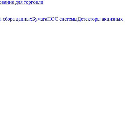
ование для торговли
 сбора данных
Бумага
ПОС системы
Детекторы акцизных