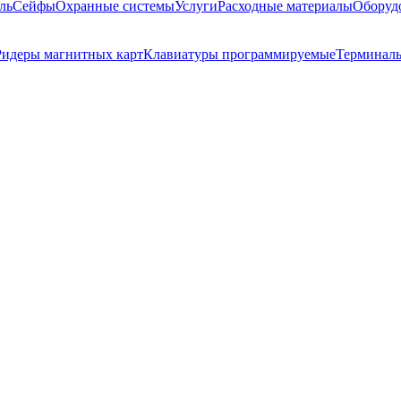
ль
Сейфы
Охранные системы
Услуги
Расходные материалы
Оборуд
Ридеры магнитных карт
Клавиатуры программируемые
Терминалы