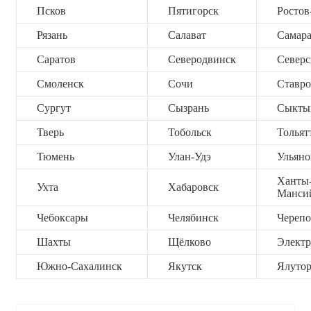
Псков
Пятигорск
Ростов
Рязань
Салават
Самар
Саратов
Северодвинск
Северс
Смоленск
Сочи
Ставро
Сургут
Сызрань
Сыкты
Тверь
Тобольск
Тольят
Тюмень
Улан-Удэ
Ульяно
Ханты
Ухта
Хабаровск
Манси
Чебоксары
Челябинск
Черепо
Шахты
Щёлково
Электр
Южно-Сахалинск
Якутск
Ялутор