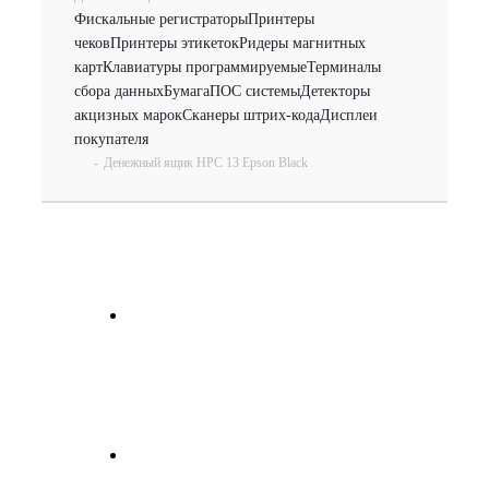
Фискальные регистраторы
Принтеры
чеков
Принтеры этикеток
Ридеры магнитных
карт
Клавиатуры программируемые
Терминалы
сбора данных
Бумага
ПОС системы
Детекторы
акцизных марок
Сканеры штрих-кода
Дисплеи
покупателя
-
Денежный ящик HPC 13 Epson Black