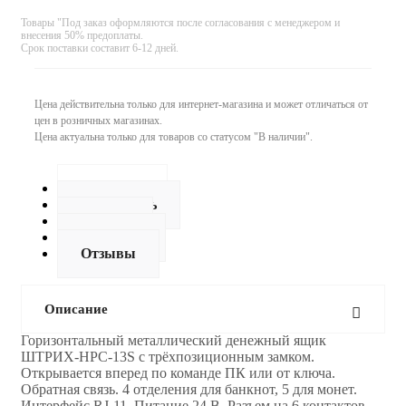
Товары "Под заказ оформляются после согласования с менеджером и
внесения 50% предоплаты.
Срок поставки составит 6-12 дней.
Цена действительна только для интернет-магазина и может отличаться от
цен в розничных магазинах.
Цена актуальна только для товаров со статусом "В наличии".
Описание
Как купить
Оплата
Доставка
Отзывы
Описание
Горизонтальный металлический денежный ящик
ШТРИХ-HPC-13S с трёхпозиционным замком.
Открывается вперед по команде ПК или от ключа.
Обратная связь. 4 отделения для банкнот, 5 для монет.
Интерфейс RJ-11. Питание 24 В. Разъем на 6 контактов.