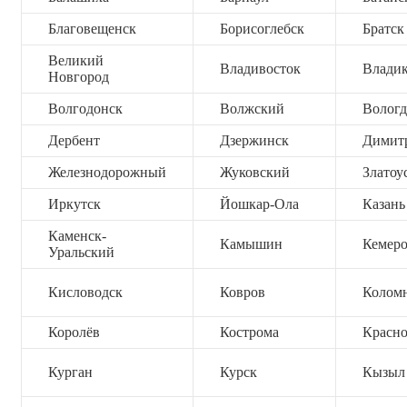
Благовещенск
Борисоглебск
Братск
Великий
Владивосток
Владик
Новгород
Волгодонск
Волжский
Вологд
Дербент
Дзержинск
Димит
Железнодорожный
Жуковский
Златоу
Иркутск
Йошкар-Ола
Казань
Каменск-
Камышин
Кемер
Уральский
Кисловодск
Ковров
Колом
Королёв
Кострома
Красно
Курган
Курск
Кызыл