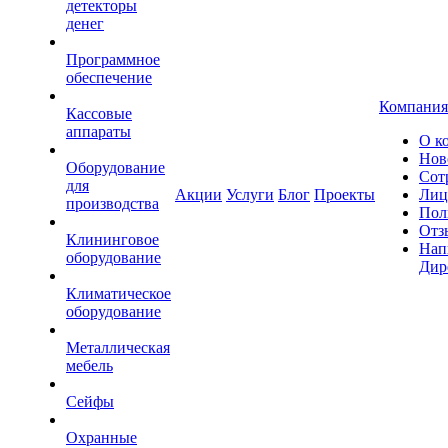
детекторы
денег
Программное
обеспечение
Компания
Кассовые
аппараты
О к
Нов
Оборудование
Сот
для
Акции
Услуги
Блог
Проекты
Лиц
производства
Пол
Отз
Клининговое
Нап
оборудование
Дир
Климатическое
оборудование
Металлическая
мебель
Сейфы
Охранные