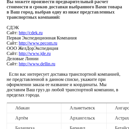
Вы можете произвести предварительный расчет
стоимости и сроков доставки выбранного Вами товара
в Ваш город, выбрав одну из ниже представленных
транспортных компаний:
СДЭК
Сайт:
http://cdek.ru
Первая Экспедиционная Компания
Сайт:
http://www.pecom.ru
ООО ЖелДорЭкспедиция
Сайт:
http://www.jde.ru
Деловые Линии
Сайт:
http://www.dellin.ru
Если вас интересует доставка транспортной компанией,
не представленной в данном списке, укажите при
оформлении заказа ее название и координаты. Мы
доставим Ваш груз до любой транспортной компании, в
пределах города.
Абакан
Альметьевск
Ангар
Артём
Архангельск
Астрах
Балашиха
Барнаул
Батайс