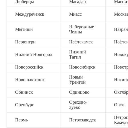
Люберцы
Магадан
Магни
Междуреченск
Миасс
Москв
Набережные
Мытищи
Назран
Челны
Нерюнгри
Нефтекамск
Нефте
Нижний
Нижний Новгород
Новок
Тагил
Новороссийск
Новосибирск
Новот
Новый
Новошахтинск
Ногин
Уренгой
Обнинск
Одинцово
Октяб
Орехово-
Оренбург
Орск
Зуево
Петроп
Пермь
Петрозаводск
Камча