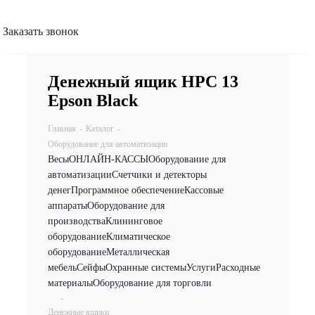
Заказать звонок
Денежный ящик HPC 13
Epson Black
Главная
-
Каталог
-
Оборудование для автоматизации
Весы
ОНЛАЙН-КАССЫ
Оборудование для
автоматизации
Счетчики и детекторы
денег
Программное обеспечение
Кассовые
аппараты
Оборудование для
производства
Клининговое
оборудование
Климатическое
оборудование
Металлическая
мебель
Сейфы
Охранные системы
Услуги
Расходные
материалы
Оборудование для торговли
-
Денежные ящики