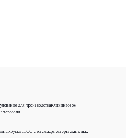
удование для производства
Клининговое
я торговли
анных
Бумага
ПОС системы
Детекторы акцизных