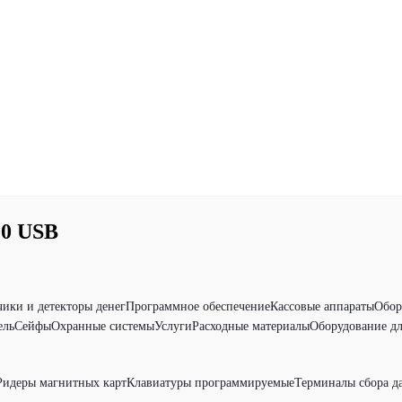
00 USB
чики и детекторы денег
Программное обеспечение
Кассовые аппараты
Обор
ель
Сейфы
Охранные системы
Услуги
Расходные материалы
Оборудование дл
Ридеры магнитных карт
Клавиатуры программируемые
Терминалы сбора д