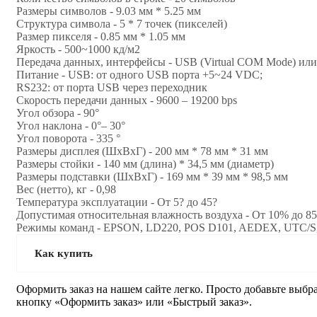
Размеры символов - 9.03 мм * 5.25 мм
Структура символа - 5 * 7 точек (пикселей)
Размер пикселя - 0.85 мм * 1.05 мм
Яркость - 500~1000 кд/м2
Передача данных, интерфейсы - USB (Virtual COM Mode) ил
Питание - USB: от одного USB порта +5~24 VDC;
RS232: от порта USB через переходник
Скорость передачи данных - 9600 – 19200 bps
Угол обзора - 90°
Угол наклона - 0°– 30°
Угол поворота - 335 °
Размеры дисплея (ШхВхГ) - 200 мм * 78 мм * 31 мм
Размеры стойки - 140 мм (длина) * 34,5 мм (диаметр)
Размеры подставки (ШхВхГ) - 169 мм * 39 мм * 98,5 мм
Вес (нетто), кг - 0,98
Температура эксплуатации - От 5? до 45?
Допустимая относительная влажность воздуха - От 10% до 8
Режимы команд - EPSON, LD220, POS D101, AEDEX, UTC/
Как купить
Оформить заказ на нашем сайте легко. Просто добавьте выбр
кнопку «Оформить заказ» или «Быстрый заказ».