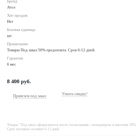
Бренд
Атол
Хит продаж
Нет
Базовая единица
шт
Примечание
Товары Под заказ 50% предоплата. Срок 6-12 дней.
Гарантия
6 мес
8 400
руб.
Узнать скидку!
Привезем под заказ
Товары "Под заказ оформляются после согласования с менеджером и внесения 50%
Срок поставки составит 6-12 дней.