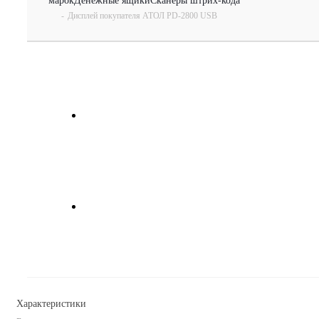
марок
Денежные ящики
Сканеры штрих-кода
-
Дисплей покупателя АТОЛ PD-2800 USB
Характеристики