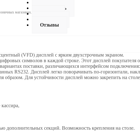
Описание
Как купить
розничных магазинах.
Оплата
Доставка
Отзывы
центный (VFD) дисплей с ярким двухстрочным экраном.
цифровых символов в каждой строке. Этот дисплей покупателя
 вариантах поставки, различающихся интерфейсом подключения:
нных RS232. Дисплей легко поворачивать по-горизонтали, накло
ля образом. Для устойчивости дисплей можно закрепить на стол
 кассира,
ью дополнительных секций. Возможность крепления на столе.