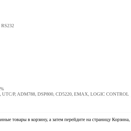
и RS232
5%
S, UTC/P, ADM788, DSP800, CD5220, EMAX, LOGIC CONTROL
анные товары в корзину, а затем перейдите на страницу Корзина