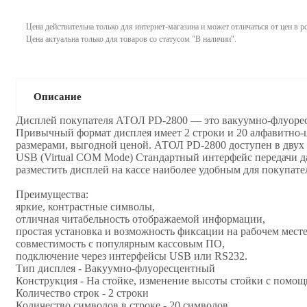
Цена действительна только для интернет-магазина и может отличаться от цен в 
Цена актуальна только для товаров со статусом "В наличии".
Описание
Дисплей покупателя АТОЛ PD-2800 — это вакуумно-флуорес
Привычный формат дисплея имеет 2 строки и 20 алфавитно-
размерами, выгодной ценой. АТОЛ PD-2800 доступен в двух
USB (Virtual COM Mode) Стандартный интерфейс передачи да
разместить дисплей на кассе наиболее удобным для покупате
Преимущества:
яркие, контрастные символы,
отличная читабельность отображаемой информации,
простая установка и возможность фиксации на рабочем месте
совместимость с популярным кассовым ПО,
подключение через интерфейсы USB или RS232.
Тип дисплея - Вакуумно-флуоресцентный
Конструкция - На стойке, изменение высоты стойки с помощ
Количество строк - 2 строки
Количество символов в строке - 20 символов