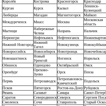
Королёв
Кострома
Красногорск
Краснодар
Ленинск-
Курган
Курск
Кызыл
Кузнецкий
Люберцы
Магадан
Магнитогорск
Майкоп
Московская
Междуреченск
Миасс
Москва
область
Набережные
Мытищи
Назрань
Нальчик
Челны
Нерюнгри
Нефтекамск
Нефтеюганск
Нижневартов
Нижний
Нижний Новгород
Новокузнецк
Новокуйбыш
Тагил
Новороссийск
Новосибирск
Новотроицк
Новочебокса
Новый
Новошахтинск
Ногинск
Норильск
Уренгой
Обнинск
Одинцово
Октябрьский
Омск
Орехово-
Оренбург
Орск
Пенза
Зуево
Петропавловск-
Пермь
Петрозаводск
Подольск
Камчатский
Псков
Пятигорск
Ростов-на-Дону
Рубцовск
Рязань
Салават
Самара
Санкт-Петер
Саратов
Северодвинск
Северск
Сергиев Пос
Смоленск
Сочи
Ставрополь
Старый Оско