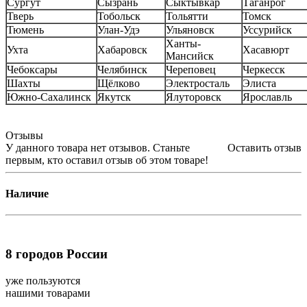
Сургут
Сызрань
Сыктывкар
Таганрог
Тверь
Тобольск
Тольятти
Томск
Тюмень
Улан-Удэ
Ульяновск
Уссурийск
Ханты-
Ухта
Хабаровск
Хасавюрт
Мансийск
Чебоксары
Челябинск
Череповец
Черкесск
Шахты
Щёлково
Электросталь
Элиста
Южно-Сахалинск
Якутск
Ялуторовск
Ярославль
Отзывы
У данного товара нет отзывов. Станьте
Оставить отзыв
первым, кто оставил отзыв об этом товаре!
Наличие
8
городов России
уже пользуются
нашими товарами