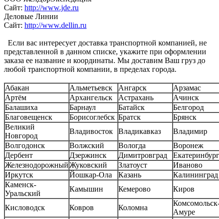
Сайт:
http://www.jde.ru
Деловые Линии
Сайт:
http://www.dellin.ru
Если вас интересует доставка транспортной компанией, не
представленной в данном списке, укажите при оформлении
заказа ее название и координаты. Мы доставим Ваш груз до
любой транспортной компании, в пределах города.
Абакан
Альметьевск
Ангарск
Арзамас
Артём
Архангельск
Астрахань
Ачинск
Балашиха
Барнаул
Батайск
Белгород
Благовещенск
Борисоглебск
Братск
Брянск
Великий
Владивосток
Владикавказ
Владимир
Новгород
Волгодонск
Волжский
Вологда
Воронеж
Дербент
Дзержинск
Димитровград
Екатеринбур
Железнодорожный
Жуковский
Златоуст
Иваново
Иркутск
Йошкар-Ола
Казань
Калининград
Каменск-
Камышин
Кемерово
Киров
Уральский
Комсомольск-
Кисловодск
Ковров
Коломна
Амуре