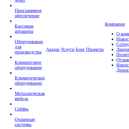
денег
Программное
обеспечение
Компания
Кассовые
аппараты
О ком
Новос
Оборудование
Сотру
для
Акции
Услуги
Блог
Проекты
Лицен
производства
Полит
Отзы
Клининговое
Напис
оборудование
Дирек
Климатическое
оборудование
Металлическая
мебель
Сейфы
Охранные
системы