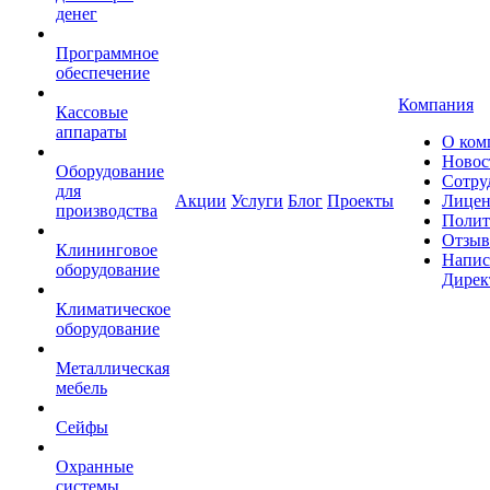
денег
Программное
обеспечение
Компания
Кассовые
аппараты
О ком
Новос
Оборудование
Сотру
для
Акции
Услуги
Блог
Проекты
Лицен
производства
Полит
Отзы
Клининговое
Напис
оборудование
Дирек
Климатическое
оборудование
Металлическая
мебель
Сейфы
Охранные
системы