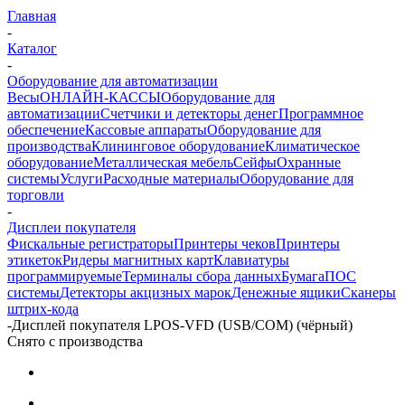
Главная
-
Каталог
-
Оборудование для автоматизации
Весы
ОНЛАЙН-КАССЫ
Оборудование для
автоматизации
Счетчики и детекторы денег
Программное
обеспечение
Кассовые аппараты
Оборудование для
производства
Клининговое оборудование
Климатическое
оборудование
Металлическая мебель
Сейфы
Охранные
системы
Услуги
Расходные материалы
Оборудование для
торговли
-
Дисплеи покупателя
Фискальные регистраторы
Принтеры чеков
Принтеры
этикеток
Ридеры магнитных карт
Клавиатуры
программируемые
Терминалы сбора данных
Бумага
ПОС
системы
Детекторы акцизных марок
Денежные ящики
Сканеры
штрих-кода
-
Дисплей покупателя LPOS-VFD (USB/COM) (чёрный)
Снято с производства