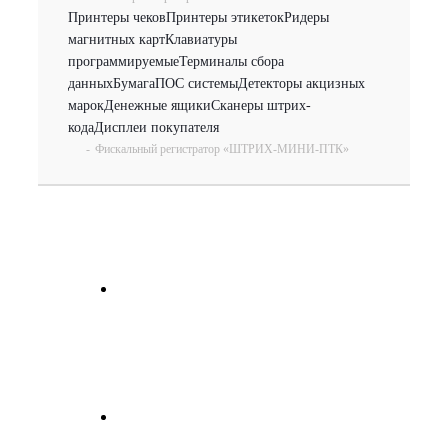
Принтеры чеков
Принтеры этикеток
Ридеры
магнитных карт
Клавиатуры
программируемые
Терминалы сбора
данных
Бумага
ПОС системы
Детекторы акцизных
марок
Денежные ящики
Сканеры штрих-
кода
Дисплеи покупателя
-
Фискальный регистратор «ШТРИХ-МИНИ-ПТК»