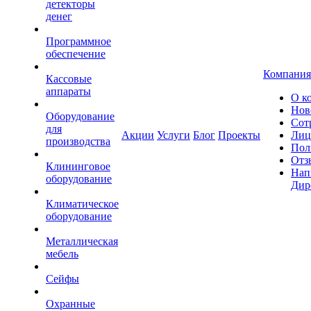
детекторы
денег
Программное
обеспечение
Компания
Кассовые
аппараты
О к
Нов
Оборудование
Сот
для
Акции
Услуги
Блог
Проекты
Лиц
производства
Пол
Отз
Клининговое
Нап
оборудование
Дир
Климатическое
оборудование
Металлическая
мебель
Сейфы
Охранные