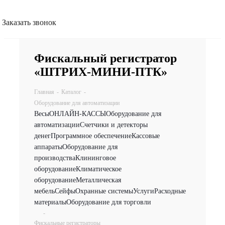
Заказать звонок
Фискальный регистратор
«ШТРИХ-МИНИ-ПТК»
Главная
-
Каталог
-
Оборудование для автоматизации
Весы
ОНЛАЙН-КАССЫ
Оборудование для
автоматизации
Счетчики и детекторы
денег
Программное обеспечение
Кассовые
аппараты
Оборудование для
производства
Клининговое
оборудование
Климатическое
оборудование
Металлическая
мебель
Сейфы
Охранные системы
Услуги
Расходные
материалы
Оборудование для торговли
-
Фискальные регистраторы