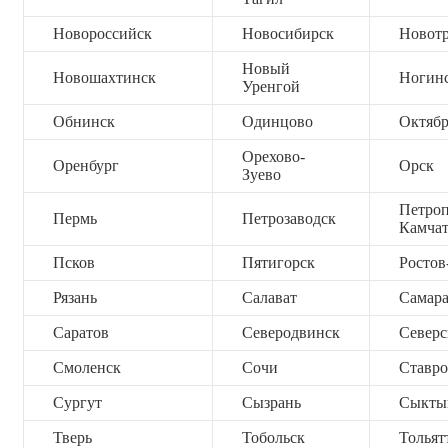
Новороссийск
Новосибирск
Новот
Новый
Новошахтинск
Ногин
Уренгой
Обнинск
Одинцово
Октяб
Орехово-
Оренбург
Орск
Зуево
Петроп
Пермь
Петрозаводск
Камча
Псков
Пятигорск
Ростов
Рязань
Салават
Самар
Саратов
Северодвинск
Северс
Смоленск
Сочи
Ставро
Сургут
Сызрань
Сыкты
Тверь
Тобольск
Тольят