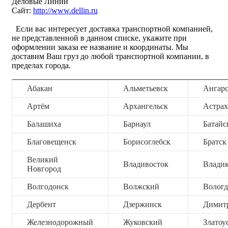
Деловые Линии
Сайт:
http://www.dellin.ru
Если вас интересует доставка транспортной компанией,
не представленной в данном списке, укажите при
оформлении заказа ее название и координаты. Мы
доставим Ваш груз до любой транспортной компании, в
пределах города.
Абакан
Альметьевск
Ангар
Артём
Архангельск
Астрах
Балашиха
Барнаул
Батайс
Благовещенск
Борисоглебск
Братск
Великий
Владивосток
Владик
Новгород
Волгодонск
Волжский
Вологд
Дербент
Дзержинск
Димит
Железнодорожный
Жуковский
Златоу