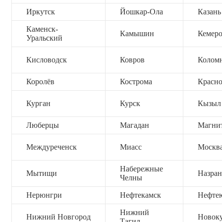
Иркутск
Йошкар-Ола
Казань
Каменск-
Камышин
Кемер
Уральский
Кисловодск
Ковров
Колом
Королёв
Кострома
Красно
Курган
Курск
Кызыл
Люберцы
Магадан
Магни
Междуреченск
Миасс
Москв
Набережные
Мытищи
Назран
Челны
Нерюнгри
Нефтекамск
Нефте
Нижний
Нижний Новгород
Новок
Тагил