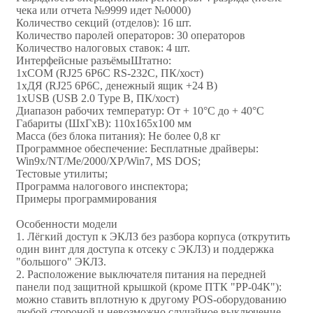
чека или отчета №9999 идет №0000)
Количество секций (отделов): 16 шт.
Количество паролей операторов: 30 операторов
Количество налоговых ставок: 4 шт.
Интерфейсные разъёмыШтатно:
1xCOM (RJ25 6P6C RS-232C, ПК/хост)
1xДЯ (RJ25 6P6C, денежный ящик +24 В)
1xUSB (USB 2.0 Type B, ПК/хост)
Диапазон рабочих температур: От + 10°C до + 40°C
Габариты (ШхГхВ): 110х165х100 мм
Масса (без блока питания): Не более 0,8 кг
Программное обеспечение: Бесплатные драйверы:
Win9x/NT/Me/2000/XP/Win7, MS DOS;
Тестовые утилиты;
Программа налогового инспектора;
Примеры программирования
Особенности модели
1. Лёгкий доступ к ЭКЛЗ без разбора корпуса (открутить
один винт для доступа к отсеку с ЭКЛЗ) и поддержка
"большого" ЭКЛЗ.
2. Расположение выключателя питания на передней
панели под защитной крышкой (кроме ПТК "РР-04К"):
можно ставить вплотную к другому POS-оборудованию
любой стороной и невозможно случайное выключение