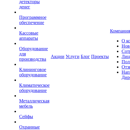
детекторы
денег
Программное
обеспечение
Компания
Кассовые
аппараты
О к
Нов
Оборудование
Сот
для
Акции
Услуги
Блог
Проекты
Лиц
производства
Пол
Отз
Клининговое
Нап
оборудование
Дир
Климатическое
оборудование
Металлическая
мебель
Сейфы
Охранные