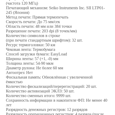
(частота 120 МГц)
Печатающий механизм: Seiko Instruments Inc. SII LTP01-
245 (Япония)
Метод печати: Прямая термопечать
Скорость печати: До 75 мм/сек
Область печати: 48 мм или 384 точки
Разрешение печати: 203 dpi (8 точек/мм)
Количество символов в строке
(при печати стандартным шрифтом): 32 шт.
Ресурс термоголовки: 50 км
Чековая лента: Термобумага
Способ загрузки бумаги: EasyLoad
Ширина ленты: 57 (+1, -0) мм
Толщина ленты: 54-90 мкм
Диаметр рулона: Не более 60 мм
Автоотрез: Нет
Фискальная память: Обновлённая с увеличенной
ёмкостью
Количество фискализаций/перерегистраций: 20 шт.
Количество активизаций ЭКЛЗ: 50 шт.
Количество сменных итого: 9999 шт.
Сохранность информации в накопителе ФП: Не менее 40
лет
Разрядность денежных регистров: 12 разрядов
Разрядность операционных регистров: 4 разряда (после