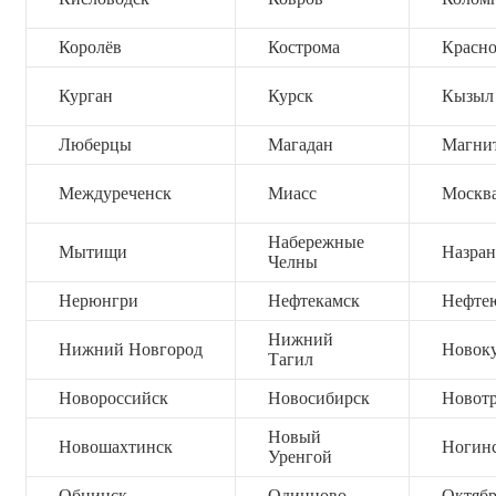
Королёв
Кострома
Красно
Курган
Курск
Кызыл
Люберцы
Магадан
Магни
Междуреченск
Миасс
Москв
Набережные
Мытищи
Назран
Челны
Нерюнгри
Нефтекамск
Нефте
Нижний
Нижний Новгород
Новок
Тагил
Новороссийск
Новосибирск
Новот
Новый
Новошахтинск
Ногин
Уренгой
Обнинск
Одинцово
Октяб