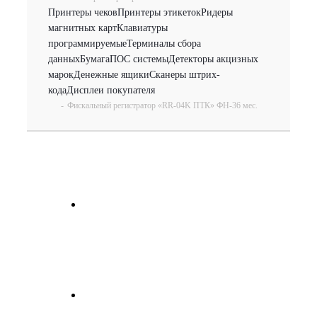
Принтеры чеков
Принтеры этикеток
Ридеры
магнитных карт
Клавиатуры
программируемые
Терминалы сбора
данных
Бумага
ПОС системы
Детекторы акцизных
марок
Денежные ящики
Сканеры штрих-
кода
Дисплеи покупателя
-
Фискальный регистратор «RR-04K ПТК» ФН-36 мес.