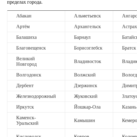
пределах города.
Абакан
Альметьевск
Ангар
Артём
Архангельск
Астрах
Балашиха
Барнаул
Батайс
Благовещенск
Борисоглебск
Братск
Великий
Владивосток
Владик
Новгород
Волгодонск
Волжский
Вологд
Дербент
Дзержинск
Димит
Железнодорожный
Жуковский
Златоу
Иркутск
Йошкар-Ола
Казань
Каменск-
Камышин
Кемер
Уральский
Кисловодск
Ковров
Колом