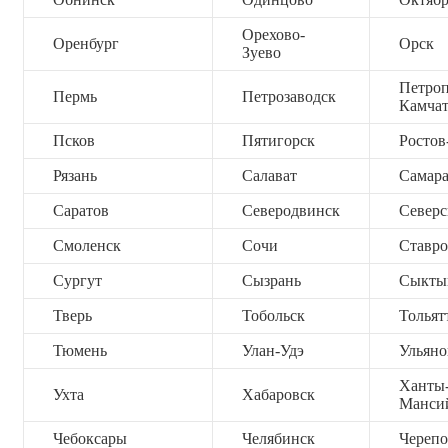
Орехово-
Оренбург
Орск
Зуево
Петроп
Пермь
Петрозаводск
Камча
Псков
Пятигорск
Ростов
Рязань
Салават
Самар
Саратов
Северодвинск
Северс
Смоленск
Сочи
Ставро
Сургут
Сызрань
Сыкты
Тверь
Тобольск
Тольят
Тюмень
Улан-Удэ
Ульяно
Ханты
Ухта
Хабаровск
Манси
Чебоксары
Челябинск
Черепо