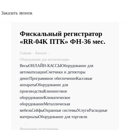
Заказать звонок
Фискальный регистратор
«RR-04K ПТК» ФН-36 мес.
Главная
-
Каталог
-
Оборудование для автоматизации
Весы
ОНЛАЙН-КАССЫ
Оборудование для
автоматизации
Счетчики и детекторы
денег
Программное обеспечение
Кассовые
аппараты
Оборудование для
производства
Клининговое
оборудование
Климатическое
оборудование
Металлическая
мебель
Сейфы
Охранные системы
Услуги
Расходные
материалы
Оборудование для торговли
-
Фискальные регистраторы