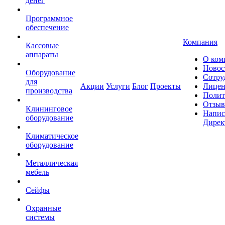
денег
Программное
обеспечение
Компания
Кассовые
аппараты
О ком
Новос
Оборудование
Сотру
для
Акции
Услуги
Блог
Проекты
Лицен
производства
Полит
Отзы
Клининговое
Напис
оборудование
Дирек
Климатическое
оборудование
Металлическая
мебель
Сейфы
Охранные
системы