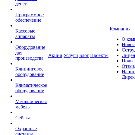
денег
Программное
обеспечение
Компания
Кассовые
аппараты
О ком
Новос
Оборудование
Сотру
для
Акции
Услуги
Блог
Проекты
Лицен
производства
Полит
Отзы
Клининговое
Напис
оборудование
Дирек
Климатическое
оборудование
Металлическая
мебель
Сейфы
Охранные
системы