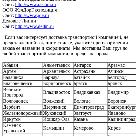
Сайт:
http://www.pecom.ru
ООО ЖелДорЭкспедиция
Сайт:
http://www.jde.ru
Деловые Линии
Сайт:
http://www.dellin.ru
Если вас интересует доставка транспортной компанией, не
представленной в данном списке, укажите при оформлении
заказа ее название и координаты. Мы доставим Ваш груз до
любой транспортной компании, в пределах города.
Абакан
Альметьевск
Ангарск
Арзамас
Артём
Архангельск
Астрахань
Ачинск
Балашиха
Барнаул
Батайск
Белгород
Благовещенск
Борисоглебск
Братск
Брянск
Великий
Владивосток
Владикавказ
Владимир
Новгород
Волгодонск
Волжский
Вологда
Воронеж
Дербент
Дзержинск
Димитровград
Екатеринбур
Железнодорожный
Жуковский
Златоуст
Иваново
Иркутск
Йошкар-Ола
Казань
Калининград
Каменск-
Камышин
Кемерово
Киров
Уральский