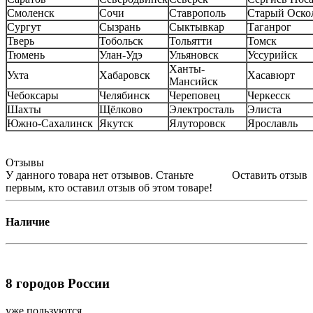
Смоленск
Сочи
Ставрополь
Старый Оско
Сургут
Сызрань
Сыктывкар
Таганрог
Тверь
Тобольск
Тольятти
Томск
Тюмень
Улан-Удэ
Ульяновск
Уссурийск
Ханты-
Ухта
Хабаровск
Хасавюрт
Мансийск
Чебоксары
Челябинск
Череповец
Черкесск
Шахты
Щёлково
Электросталь
Элиста
Южно-Сахалинск
Якутск
Ялуторовск
Ярославль
Отзывы
У данного товара нет отзывов. Станьте
Оставить отзыв
первым, кто оставил отзыв об этом товаре!
Наличие
8
городов России
уже пользуются