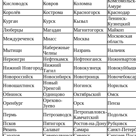
Комсомольск-
Кисловодск
Ковров
Коломна
Амуре
Королёв
Кострома
Красногорск
Краснодар
Ленинск-
Курган
Курск
Кызыл
Кузнецкий
Люберцы
Магадан
Магнитогорск
Майкоп
Московская
Междуреченск
Миасс
Москва
область
Набережные
Мытищи
Назрань
Нальчик
Челны
Нерюнгри
Нефтекамск
Нефтеюганск
Нижневартов
Нижний
Нижний Новгород
Новокузнецк
Новокуйбыш
Тагил
Новороссийск
Новосибирск
Новотроицк
Новочебокса
Новый
Новошахтинск
Ногинск
Норильск
Уренгой
Обнинск
Одинцово
Октябрьский
Омск
Орехово-
Оренбург
Орск
Пенза
Зуево
Петропавловск-
Пермь
Петрозаводск
Подольск
Камчатский
Псков
Пятигорск
Ростов-на-Дону
Рубцовск
Рязань
Салават
Самара
Санкт-Петер
Саратов
Северодвинск
Северск
Сергиев Пос