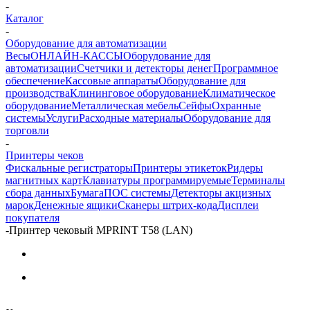
-
Каталог
-
Оборудование для автоматизации
Весы
ОНЛАЙН-КАССЫ
Оборудование для
автоматизации
Счетчики и детекторы денег
Программное
обеспечение
Кассовые аппараты
Оборудование для
производства
Клининговое оборудование
Климатическое
оборудование
Металлическая мебель
Сейфы
Охранные
системы
Услуги
Расходные материалы
Оборудование для
торговли
-
Принтеры чеков
Фискальные регистраторы
Принтеры этикеток
Ридеры
магнитных карт
Клавиатуры программируемые
Терминалы
сбора данных
Бумага
ПОС системы
Детекторы акцизных
марок
Денежные ящики
Сканеры штрих-кода
Дисплеи
покупателя
-
Принтер чековый MPRINT T58 (LAN)