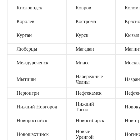
Кисловодск
Ковров
Колом
Королёв
Кострома
Красно
Курган
Курск
Кызыл
Люберцы
Магадан
Магни
Междуреченск
Миасс
Москв
Набережные
Мытищи
Назран
Челны
Нерюнгри
Нефтекамск
Нефте
Нижний
Нижний Новгород
Новок
Тагил
Новороссийск
Новосибирск
Новот
Новый
Новошахтинск
Ногин
Уренгой