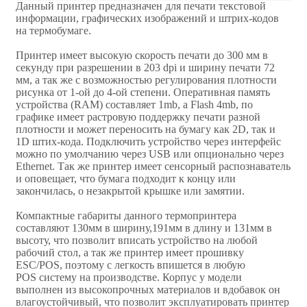
Данный принтер предназначен для печати текстовой
информации, графических изображений и штрих-кодов
на термобумаге.
Принтер имеет высокую скорость печати до 300 мм в
секунду при разрешении в 203 dpi и ширину печати 72
мм, а так же с возможностью регулирования плотности
рисунка от 1-ой до 4-ой степени. Оперативная память
устройства (RAM) составляет 1mb, а Flash 4mb, по
графике имеет растровую поддержку печати разной
плотности и может переносить на бумагу как 2D, так и
1D штих-кода. Подключить устройство через интерфейс
можно по умолчанию через USB или опционально через
Ethernet. Так же принтер имеет сенсорный распознаватель
и оповещает, что бумага подходит к концу или
закончилась, о незакрытой крышке или замятии.
Компактные габариты данного термопринтера
составляют 130мм в ширину,191мм в длину и 131мм в
высоту, что позволит вписать устройство на любой
рабочий стол, а так же принтер имеет прошивку
ESC/POS, поэтому с легкость впишется в любую
POS систему на производстве. Корпус у модели
выполнен из высокопрочных материалов и вдобавок он
влагоустойчивый, что позволит эксплуатировать принтер