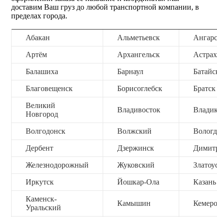
доставим Ваш груз до любой транспортной компании, в
пределах города.
Абакан
Альметьевск
Ангар
Артём
Архангельск
Астрах
Балашиха
Барнаул
Батайс
Благовещенск
Борисоглебск
Братск
Великий
Владивосток
Владик
Новгород
Волгодонск
Волжский
Вологд
Дербент
Дзержинск
Димит
Железнодорожный
Жуковский
Златоу
Иркутск
Йошкар-Ола
Казань
Каменск-
Камышин
Кемер
Уральский