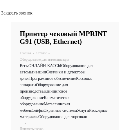
Заказать звонок
Принтер чековый MPRINT
G91 (USB, Ethernet)
Главная
-
Каталог
-
Оборудование для автоматизации
Весы
ОНЛАЙН-КАССЫ
Оборудование для
автоматизации
Счетчики и детекторы
денег
Программное обеспечение
Кассовые
аппараты
Оборудование для
производства
Клининговое
оборудование
Климатическое
оборудование
Металлическая
мебель
Сейфы
Охранные системы
Услуги
Расходные
материалы
Оборудование для торговли
-
Принтеры чеков