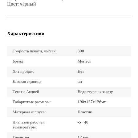
Цвет: чёрный
Характеристики
Скорость печати, мм/сек:
300
Бренд
Mertech
Хит продаж
Нет
Базовая единица
шт
Текст с Акцией
Недоступен к заказу
Габаритные размеры:
190x127x126мм
Материал корпуса:
Пластик
Диапазон рабочей
-5 +40
температуры:
Гарантия
12 мес