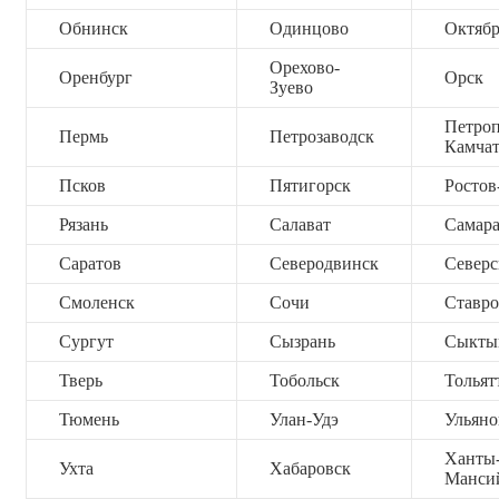
Обнинск
Одинцово
Октяб
Орехово-
Оренбург
Орск
Зуево
Петроп
Пермь
Петрозаводск
Камча
Псков
Пятигорск
Ростов
Рязань
Салават
Самар
Саратов
Северодвинск
Северс
Смоленск
Сочи
Ставро
Сургут
Сызрань
Сыкты
Тверь
Тобольск
Тольят
Тюмень
Улан-Удэ
Ульяно
Ханты
Ухта
Хабаровск
Манси