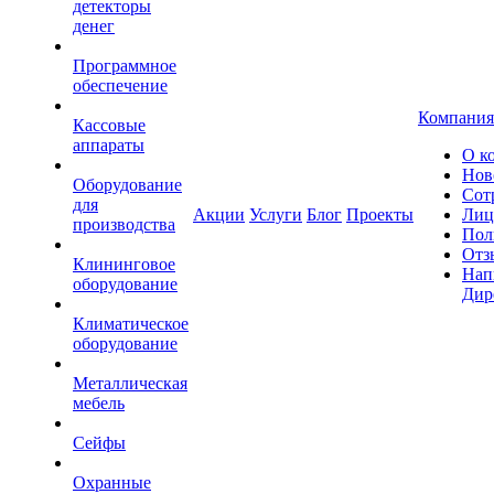
детекторы
денег
Программное
обеспечение
Компания
Кассовые
аппараты
О к
Нов
Оборудование
Сот
для
Акции
Услуги
Блог
Проекты
Лиц
производства
Пол
Отз
Клининговое
Нап
оборудование
Дир
Климатическое
оборудование
Металлическая
мебель
Сейфы
Охранные