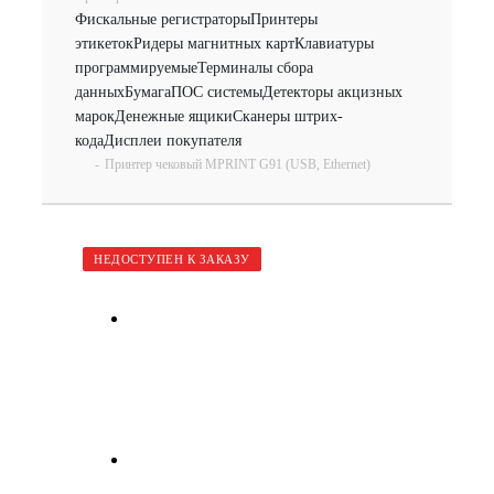
Фискальные регистраторы
Принтеры
этикеток
Ридеры магнитных карт
Клавиатуры
программируемые
Терминалы сбора
данных
Бумага
ПОС системы
Детекторы акцизных
марок
Денежные ящики
Сканеры штрих-
кода
Дисплеи покупателя
-
Принтер чековый MPRINT G91 (USB, Ethernet)
НЕДОСТУПЕН К ЗАКАЗУ