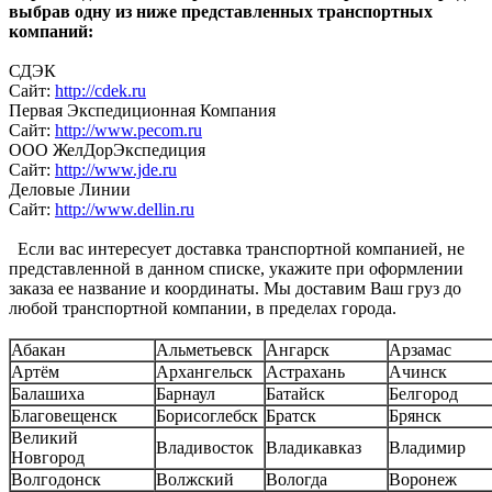
выбрав одну из ниже представленных транспортных
компаний:
СДЭК
Сайт:
http://cdek.ru
Первая Экспедиционная Компания
Сайт:
http://www.pecom.ru
ООО ЖелДорЭкспедиция
Сайт:
http://www.jde.ru
Деловые Линии
Сайт:
http://www.dellin.ru
Если вас интересует доставка транспортной компанией, не
представленной в данном списке, укажите при оформлении
заказа ее название и координаты. Мы доставим Ваш груз до
любой транспортной компании, в пределах города.
Абакан
Альметьевск
Ангарск
Арзамас
Артём
Архангельск
Астрахань
Ачинск
Балашиха
Барнаул
Батайск
Белгород
Благовещенск
Борисоглебск
Братск
Брянск
Великий
Владивосток
Владикавказ
Владимир
Новгород
Волгодонск
Волжский
Вологда
Воронеж