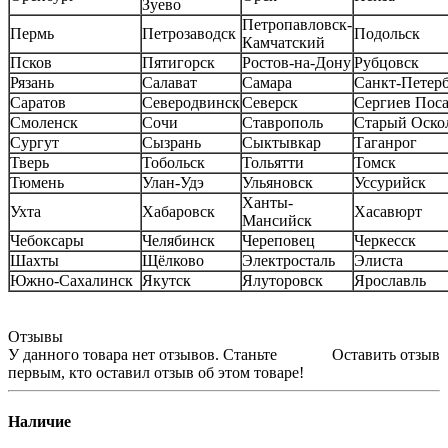
Зуево
Петропавловск-
Пермь
Петрозаводск
Подольск
Камчатский
Псков
Пятигорск
Ростов-на-Дону
Рубцовск
Рязань
Салават
Самара
Санкт-Петер
Саратов
Северодвинск
Северск
Сергиев Пос
Смоленск
Сочи
Ставрополь
Старый Оско
Сургут
Сызрань
Сыктывкар
Таганрог
Тверь
Тобольск
Тольятти
Томск
Тюмень
Улан-Удэ
Ульяновск
Уссурийск
Ханты-
Ухта
Хабаровск
Хасавюрт
Мансийск
Чебоксары
Челябинск
Череповец
Черкесск
Шахты
Щёлково
Электросталь
Элиста
Южно-Сахалинск
Якутск
Ялуторовск
Ярославль
Отзывы
У данного товара нет отзывов. Станьте
Оставить отзыв
первым, кто оставил отзыв об этом товаре!
Наличие