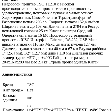
Недорогой принтер TSC TE210 с высокой
производительностью, применяется в производстве,
здравоохранение, почтовых службах и малых офисах.
Характеристики: Способ печати Термотрансферный
Разрешение печати 203 dpi Скорость печати 152,4 мм/сек
Ширина печати До 108 мм Длина печати 2794 мм Ресурс
печатающей головки 25 км Класс принтера Средний
Оперативная память 16 Мб Процессор 32-разрядный
процессор RISC Интерфейс Ethernet, RS-232, USB Макс.
ширина этикетки 110 мм Макс. диаметр рулона 127 мм
Диаметр втулки этикет-ленты 40 мм и 67 мм Втулка риббона
1" (25.4 мм), 1/2" (12.7 мм) длина 110 мм Диапазон рабочих
температур от +5°С до +40°C Габаритные размеры
204х164х280 мм Вес 2.4 кг Страна производитель Китай
Характеристики
Бренд
TSC
Хит продаж
Нет
Базовая
шт
единица
a:2:
Примечание
{s:4:"TYPE";s:4:"TEXT";s:4:"TEXT";s:48:"Товар