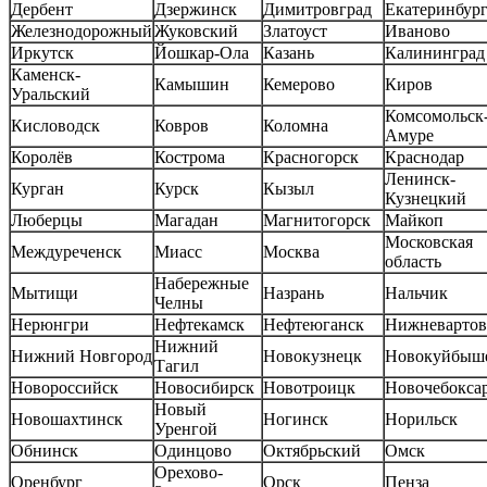
Дербент
Дзержинск
Димитровград
Екатеринбур
Железнодорожный
Жуковский
Златоуст
Иваново
Иркутск
Йошкар-Ола
Казань
Калининград
Каменск-
Камышин
Кемерово
Киров
Уральский
Комсомольск-
Кисловодск
Ковров
Коломна
Амуре
Королёв
Кострома
Красногорск
Краснодар
Ленинск-
Курган
Курск
Кызыл
Кузнецкий
Люберцы
Магадан
Магнитогорск
Майкоп
Московская
Междуреченск
Миасс
Москва
область
Набережные
Мытищи
Назрань
Нальчик
Челны
Нерюнгри
Нефтекамск
Нефтеюганск
Нижневартов
Нижний
Нижний Новгород
Новокузнецк
Новокуйбыш
Тагил
Новороссийск
Новосибирск
Новотроицк
Новочебокса
Новый
Новошахтинск
Ногинск
Норильск
Уренгой
Обнинск
Одинцово
Октябрьский
Омск
Орехово-
Оренбург
Орск
Пенза