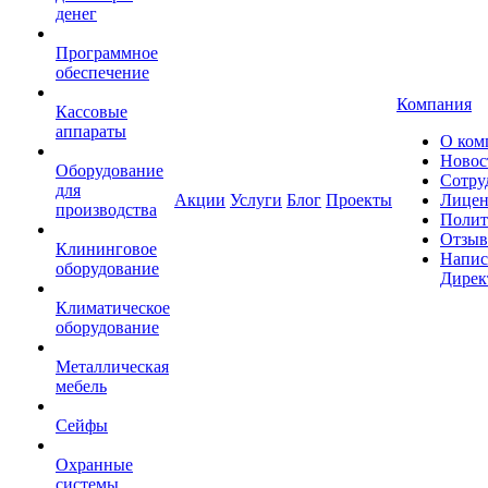
денег
Программное
обеспечение
Компания
Кассовые
аппараты
О ком
Новос
Оборудование
Сотру
для
Акции
Услуги
Блог
Проекты
Лицен
производства
Полит
Отзы
Клининговое
Напис
оборудование
Дирек
Климатическое
оборудование
Металлическая
мебель
Сейфы
Охранные
системы