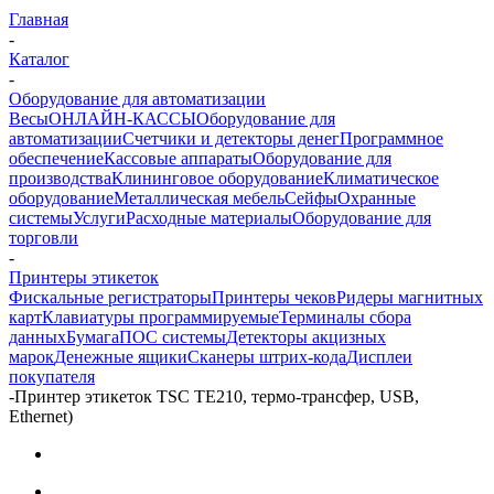
Главная
-
Каталог
-
Оборудование для автоматизации
Весы
ОНЛАЙН-КАССЫ
Оборудование для
автоматизации
Счетчики и детекторы денег
Программное
обеспечение
Кассовые аппараты
Оборудование для
производства
Клининговое оборудование
Климатическое
оборудование
Металлическая мебель
Сейфы
Охранные
системы
Услуги
Расходные материалы
Оборудование для
торговли
-
Принтеры этикеток
Фискальные регистраторы
Принтеры чеков
Ридеры магнитных
карт
Клавиатуры программируемые
Терминалы сбора
данных
Бумага
ПОС системы
Детекторы акцизных
марок
Денежные ящики
Сканеры штрих-кода
Дисплеи
покупателя
-
Принтер этикеток TSC TE210, термо-трансфер, USB,
Ethernet)