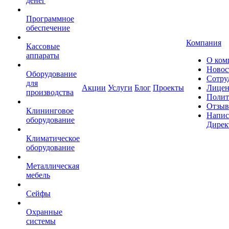
денег
Программное
обеспечение
Компания
Кассовые
аппараты
О ком
Новос
Оборудование
Сотру
для
Акции
Услуги
Блог
Проекты
Лицен
производства
Полит
Отзы
Клининговое
Напис
оборудование
Дирек
Климатическое
оборудование
Металлическая
мебель
Сейфы
Охранные
системы