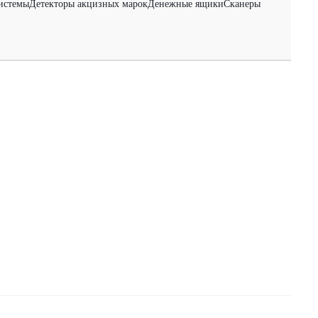
истемы
Детекторы акцизных марок
Денежные ящики
Сканеры