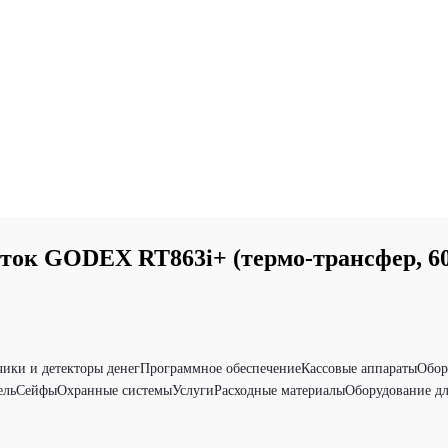
ок GODEX RT863i+ (термо-трансфер, 60
чики и детекторы денег
Программное обеспечение
Кассовые аппараты
Обор
ель
Сейфы
Охранные системы
Услуги
Расходные материалы
Оборудование дл