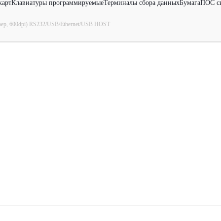
карт
Клавиатуры программируемые
Терминалы сбора данных
Бумага
ПОС с
ер, 600dpi) RS232/USB/Ethernet/USB HOST