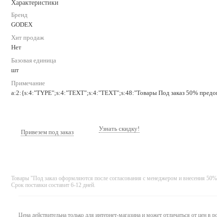
Характеристики
Бренд
GODEX
Хит продаж
Нет
Базовая единица
шт
Примечание
a:2:{s:4:"TYPE";s:4:"TEXT";s:4:"TEXT";s:48:"Товары Под заказ 50% предоп
Узнать скидку!
Привезем под заказ
Товары "Под заказ оформляются после согласования с менеджером и внесения 50%
Срок поставки составит 6-12 дней.
Цена действительна только для интернет-магазина и может отличаться от цен в 