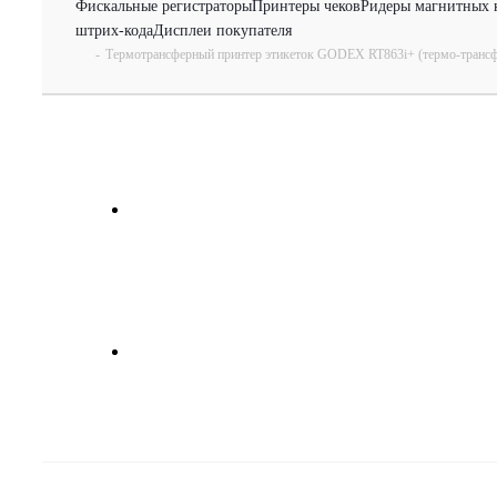
Фискальные регистраторы
Принтеры чеков
Ридеры магнитных 
штрих-кода
Дисплеи покупателя
-
Термотрансферный принтер этикеток GODEX RT863i+ (термо-трансф