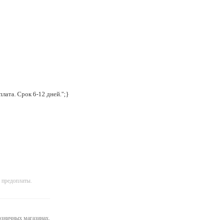
лата. Срок 6-12 дней.";}
 предоплаты.
розничных магазинах.