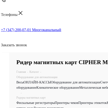
Телефоны
+7 (347) 200-07-01
Многоканальный
Заказать звонок
Ридер магнитных карт CIPHER M
Главная
-
Каталог
-
Оборудование для автоматизации
Весы
ОНЛАЙН-КАССЫ
Оборудование для автоматизации
Счет
оборудование
Климатическое оборудование
Металлическая меб
-
Ридеры магнитных карт
Фискальные регистраторы
Принтеры чеков
Принтеры этикеток