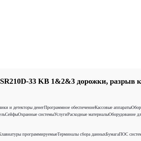
SR210D-33 KB 1&2&3 дорожки, разрыв 
чики и детекторы денег
Программное обеспечение
Кассовые аппараты
Обор
ель
Сейфы
Охранные системы
Услуги
Расходные материалы
Оборудование дл
Клавиатуры программируемые
Терминалы сбора данных
Бумага
ПОС систе