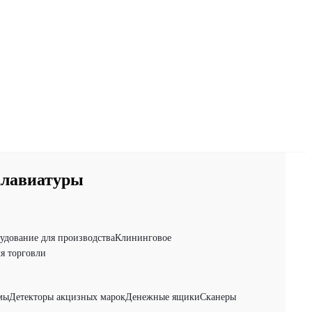
клавиатуры
удование для производства
Клининговое
я торговли
мы
Детекторы акцизных марок
Денежные ящики
Сканеры