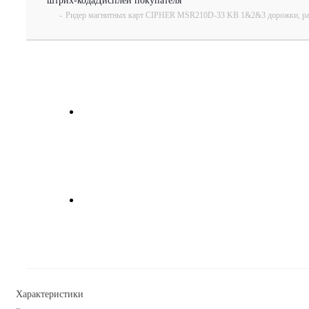
штрих-кода
Дисплеи покупателя
-
Ридер магнитных карт CIPHER MSR210D-33 KB 1&2&3 дорожки, ра
Характеристики