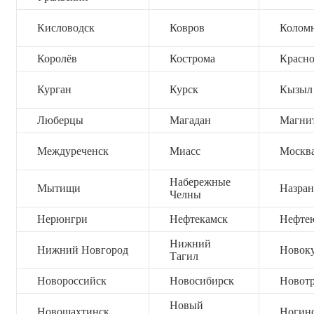
Кисловодск
Ковров
Колом
Королёв
Кострома
Красно
Курган
Курск
Кызыл
Люберцы
Магадан
Магни
Междуреченск
Миасс
Москв
Набережные
Мытищи
Назран
Челны
Нерюнгри
Нефтекамск
Нефте
Нижний
Нижний Новгород
Новок
Тагил
Новороссийск
Новосибирск
Новот
Новый
Новошахтинск
Ногин