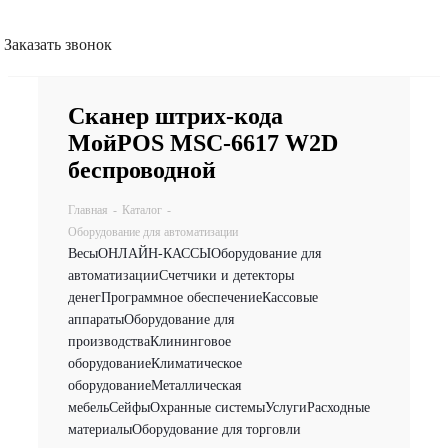
Заказать звонок
Сканер штрих-кода
МойPOS MSC-6617 W2D
беспроводной
Главная
-
Каталог
-
Оборудование для автоматизации
Весы
ОНЛАЙН-КАССЫ
Оборудование для
автоматизации
Счетчики и детекторы
денег
Программное обеспечение
Кассовые
аппараты
Оборудование для
производства
Клининговое
оборудование
Климатическое
оборудование
Металлическая
мебель
Сейфы
Охранные системы
Услуги
Расходные
материалы
Оборудование для торговли