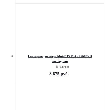
Сканер штрих-кода МойPOS MSC-X760C2D
проводной
В наличии
3 675
руб.