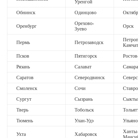
Уренгой
Обнинск
Одинцово
Октяб
Орехово-
Оренбург
Орск
Зуево
Петроп
Пермь
Петрозаводск
Камча
Псков
Пятигорск
Ростов
Рязань
Салават
Самар
Саратов
Северодвинск
Северс
Смоленск
Сочи
Ставро
Сургут
Сызрань
Сыкты
Тверь
Тобольск
Тольят
Тюмень
Улан-Удэ
Ульяно
Ханты
Ухта
Хабаровск
Манси