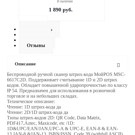
В наличии
1 890
руб.
Описание
Как купить
Оплата
Доставка
Отзывы
Описание
Беспроводной ручной cканер штрих-кода МойPOS MSC-
6617C2D. Поддерживает считывание 1D и 2D штрих
кодов. Обладает повышенной ударопрочностью по классу
IP 54. Предназначен для использования в розничной
торговле и на небольших складах.
Техническое описание:
Чтение: 1D штрих-кода да
Чтение: 2D/1D штрих-кода да
Типы штрих-кодов 2D: QR Code, Data Matrix,
PDF417,Aztec, Maxicode, etc /1D:
1D&UPC/EAN/JAN,UPC-A & UPC-E, EAN-8 & EAN-
13,JAN-8 &JAN-13, ISBN/ISSN, Code 39 (withfull ASCII),