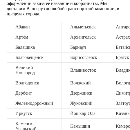
оформлении заказа ее название и координаты. Мы
доставим Ваш груз до любой транспортной компании, в
пределах города.
Абакан
Альметьевск
Ангар
Артём
Архангельск
Астрах
Балашиха
Барнаул
Батайс
Благовещенск
Борисоглебск
Братск
Великий
Владивосток
Владик
Новгород
Волгодонск
Волжский
Вологд
Дербент
Дзержинск
Димит
Железнодорожный
Жуковский
Златоу
Иркутск
Йошкар-Ола
Казань
Каменск-
Камышин
Кемер
Уральский