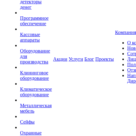
детекторы
денег
Программное
обеспечение
Компания
Кассовые
аппараты
О к
Нов
Оборудование
Сот
для
Акции
Услуги
Блог
Проекты
Лиц
производства
Пол
Отз
Клининговое
Нап
оборудование
Дир
Климатическое
оборудование
Металлическая
мебель
Сейфы
Охранные