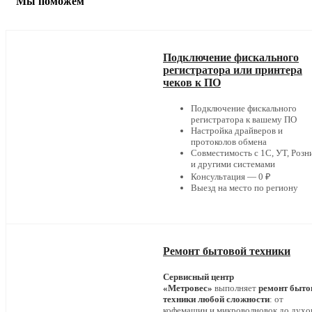
Мы поможем
Подключение фискального
регистратора или принтера
чеков к ПО
Подключение фискального
регистратора к вашему ПО
Настройка драйверов и
протоколов обмена
Совместимость с 1С, УТ, Розн
и другими системами
Консультация — 0 ₽
Выезд на место по региону
Ремонт бытовой техники
Сервисный центр
«Метровес»
выполняет
ремонт быто
техники любой сложности
: от
кофемашин и микроволновок до дух