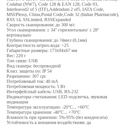
Codabar (NW7), Code 128 & EAN 128, Code 93,
Interleaved2 of 5 (ITF),Addendum 2 of5, IATA Code,
MSI/Plessy, China,Postal Code,Code 32 (Italian Pharmacode),
RSS 14, SSLimited, RSSExpanded
Скорость сканирования: до 300 м/с
Угол сканирования: ± 34° горизонтально/ ± 28°
вертикально
Глубина сканирования: до ?4мил (0,1мм)
Контрастность штрих-кода: >25
Габаритные размеры: 173x94x67 мм
Вес: 220 г
Тип связи: USB
Вид сканера: беспроводной
Класс защиты по: IP 54
Разрешение: 307 cpi
Потребляемый ток: 40 mA
Потребляемая мощность: 5 Вт
Интерфейсный кабель: USB, RS-232
Индикаторы считывания: LED подсветка, звуковая
индикация
Температура эксплуатации: -20°C... +60°C
Температура хранения: -40°C... +70°C
Влажность при хранении: 5%-95% (без конденсата)
Устойчивость к внешним воздействиям: да