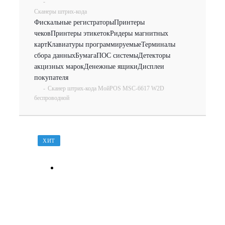
-
Сканеры штрих-кода
Фискальные регистраторы
Принтеры
чеков
Принтеры этикеток
Ридеры магнитных
карт
Клавиатуры программируемые
Терминалы
сбора данных
Бумага
ПОС системы
Детекторы
акцизных марок
Денежные ящики
Дисплеи
покупателя
-
Сканер штрих-кода МойPOS MSC-6617 W2D
беспроводной
ХИТ