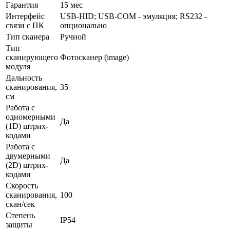
Гарантия
15 мес
Интерфейс
USB-HID; USB-COM - эмуляция; RS232 -
связи с ПК
опционально
Тип сканера
Ручной
Тип
сканирующего
Фотосканер (image)
модуля
Дальность
сканирования,
35
см
Работа с
одномерными
Да
(1D) штрих-
кодами
Работа с
двумерными
Да
(2D) штрих-
кодами
Скорость
сканирования,
100
скан/сек
Степень
IP54
защиты