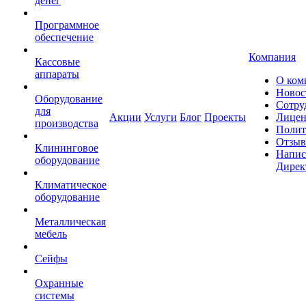
денег
Программное
обеспечение
Компания
Кассовые
аппараты
О ком
Новос
Оборудование
Сотру
для
Акции
Услуги
Блог
Проекты
Лицен
производства
Полит
Отзы
Клининговое
Напис
оборудование
Дирек
Климатическое
оборудование
Металлическая
мебель
Сейфы
Охранные
системы