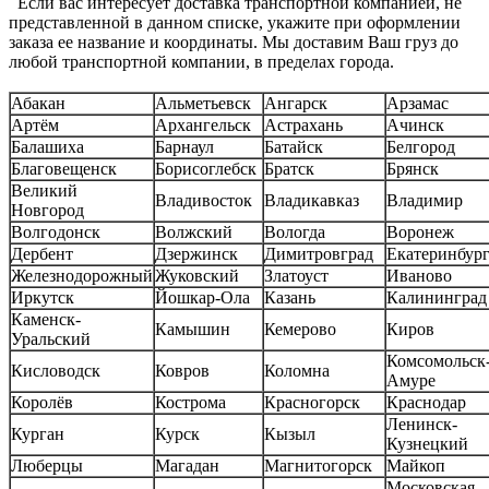
Если вас интересует доставка транспортной компанией, не
представленной в данном списке, укажите при оформлении
заказа ее название и координаты. Мы доставим Ваш груз до
любой транспортной компании, в пределах города.
Абакан
Альметьевск
Ангарск
Арзамас
Артём
Архангельск
Астрахань
Ачинск
Балашиха
Барнаул
Батайск
Белгород
Благовещенск
Борисоглебск
Братск
Брянск
Великий
Владивосток
Владикавказ
Владимир
Новгород
Волгодонск
Волжский
Вологда
Воронеж
Дербент
Дзержинск
Димитровград
Екатеринбур
Железнодорожный
Жуковский
Златоуст
Иваново
Иркутск
Йошкар-Ола
Казань
Калининград
Каменск-
Камышин
Кемерово
Киров
Уральский
Комсомольск-
Кисловодск
Ковров
Коломна
Амуре
Королёв
Кострома
Красногорск
Краснодар
Ленинск-
Курган
Курск
Кызыл
Кузнецкий
Люберцы
Магадан
Магнитогорск
Майкоп
Московская