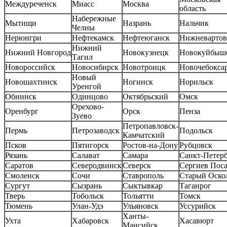
Междуреченск
Миасс
Москва
область
Набережные
Мытищи
Назрань
Нальчик
Челны
Нерюнгри
Нефтекамск
Нефтеюганск
Нижневартов
Нижний
Нижний Новгород
Новокузнецк
Новокуйбыш
Тагил
Новороссийск
Новосибирск
Новотроицк
Новочебокса
Новый
Новошахтинск
Ногинск
Норильск
Уренгой
Обнинск
Одинцово
Октябрьский
Омск
Орехово-
Оренбург
Орск
Пенза
Зуево
Петропавловск-
Пермь
Петрозаводск
Подольск
Камчатский
Псков
Пятигорск
Ростов-на-Дону
Рубцовск
Рязань
Салават
Самара
Санкт-Петер
Саратов
Северодвинск
Северск
Сергиев Пос
Смоленск
Сочи
Ставрополь
Старый Оско
Сургут
Сызрань
Сыктывкар
Таганрог
Тверь
Тобольск
Тольятти
Томск
Тюмень
Улан-Удэ
Ульяновск
Уссурийск
Ханты-
Ухта
Хабаровск
Хасавюрт
Мансийск