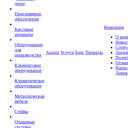
денег
Программное
обеспечение
Компания
Кассовые
аппараты
О ком
Новос
Оборудование
Сотру
для
Акции
Услуги
Блог
Проекты
Лицен
производства
Полит
Отзы
Клининговое
Напис
оборудование
Дирек
Климатическое
оборудование
Металлическая
мебель
Сейфы
Охранные
системы