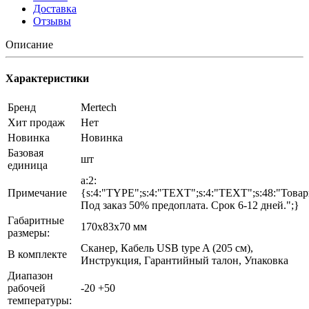
Доставка
Отзывы
Описание
Характеристики
Бренд
Mertech
Хит продаж
Нет
Новинка
Новинка
Базовая
шт
единица
a:2:
Примечание
{s:4:"TYPE";s:4:"TEXT";s:4:"TEXT";s:48:"Това
Под заказ 50% предоплата. Срок 6-12 дней.";}
Габаритные
170х83х70 мм
размеры:
Сканер, Кабель USB type A (205 см),
В комплекте
Инструкция, Гарантийный талон, Упаковка
Диапазон
рабочей
-20 +50
температуры: