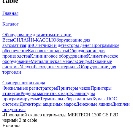
cable
Главная
-
Каталог
-
Оборудование для автоматизации
Весы
ОНЛАЙН-КАССЫ
Оборудование для
автоматизации
Счетчики и детекторы денег
Программное
обеспечение
Кассовые аппараты
Оборудование для
производства
Клининговое оборудование
Климатическое
оборудование
Металлическая мебель
Сейфы
Охранные
системы
Услуги
Расходные материалы
Оборудование для
торговли
-
Сканеры штрих-кода
Фискальные регистраторы
Принтеры чеков
Принтеры
этикеток
Ридеры магнитных карт
Клавиатуры
программируемые
Терминалы сбора данных
Бумага
ПОС
системы
Детекторы акцизных марок
Денежные ящики
Дисплеи
покупателя
-
Проводной сканер штрих-кода MERTECH 1300 GS P2D
черный 3 m cable
Новинка