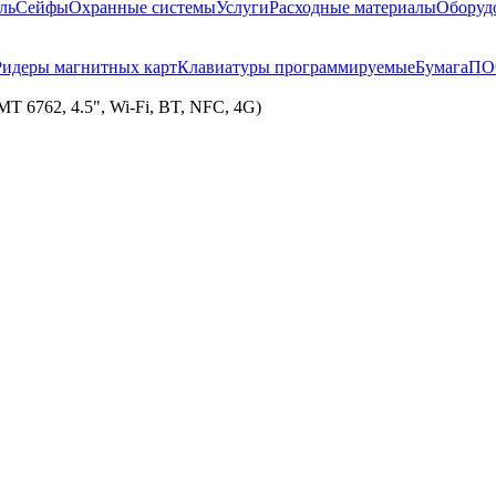
ль
Сейфы
Охранные системы
Услуги
Расходные материалы
Оборуд
Ридеры магнитных карт
Клавиатуры программируемые
Бумага
ПО
T 6762, 4.5", Wi-Fi, BT, NFC, 4G)