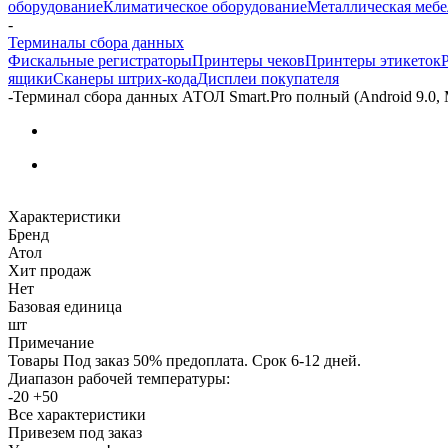
оборудование
Климатическое оборудование
Металлическая мебе
-
Терминалы сбора данных
Фискальные регистраторы
Принтеры чеков
Принтеры этикеток
ящики
Сканеры штрих-кода
Дисплеи покупателя
-
Терминал сбора данных АТОЛ Smart.Pro полный (Android 9.0, M
Характеристики
Бренд
Атол
Хит продаж
Нет
Базовая единица
шт
Примечание
Товары Под заказ 50% предоплата. Срок 6-12 дней.
Диапазон рабочей температуры:
-20 +50
Все характеристики
Привезем под заказ