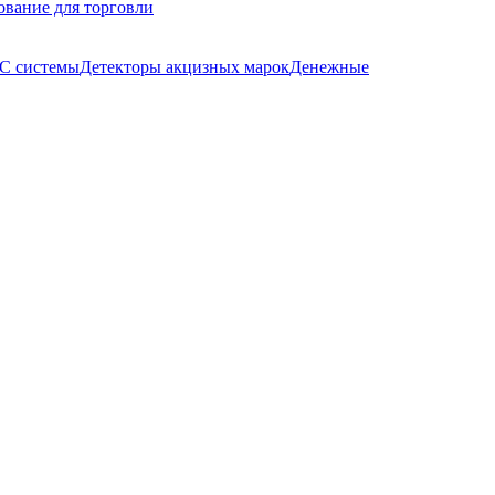
ование для торговли
С системы
Детекторы акцизных марок
Денежные