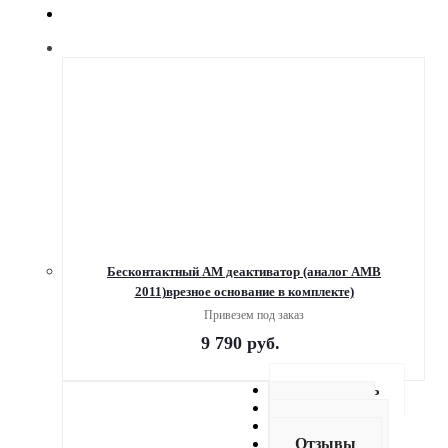
Бесконтактный АМ деактиватор (аналог АМВ
2011)врезное основание в комплекте)
Привезем под заказ
9 790
руб.
Как купить
Оплата
Доставка
Отзывы