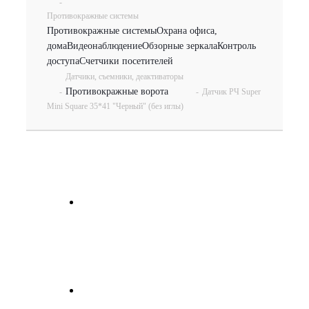
-
Противокражные системы
Противокражные системы
Охрана офиса,
дома
Видеонаблюдение
Обзорные зеркала
Контроль
доступа
Счетчики посетителей
Датчики, съемники, деактиваторы
Противокражные ворота
-
-
Датчик РЧ Super
Mini Square 35*41 "Черный" (без иглы)