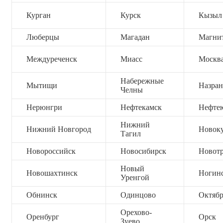
Курган
Курск
Кызыл
Люберцы
Магадан
Магни
Междуреченск
Миасс
Москв
Набережные
Мытищи
Назран
Челны
Нерюнгри
Нефтекамск
Нефте
Нижний
Нижний Новгород
Новок
Тагил
Новороссийск
Новосибирск
Новот
Новый
Новошахтинск
Ногин
Уренгой
Обнинск
Одинцово
Октяб
Орехово-
Оренбург
Орск
Зуево