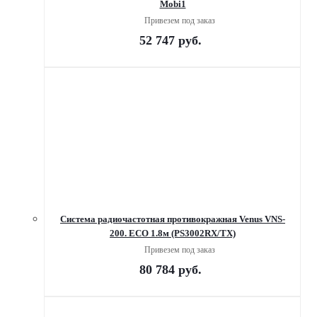
Mobi1
Привезем под заказ
52 747
руб.
Система радиочастотная противокражная Venus VNS-
200. ECO 1.8м (PS3002RX/TX)
Привезем под заказ
80 784
руб.