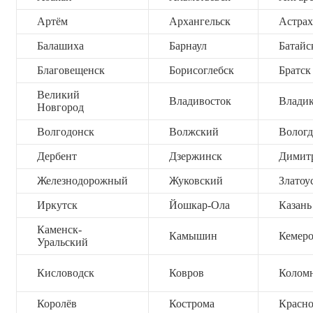
Артём
Архангельск
Астрах
Балашиха
Барнаул
Батайс
Благовещенск
Борисоглебск
Братск
Великий
Владивосток
Владик
Новгород
Волгодонск
Волжский
Вологд
Дербент
Дзержинск
Димит
Железнодорожный
Жуковский
Златоу
Иркутск
Йошкар-Ола
Казань
Каменск-
Камышин
Кемер
Уральский
Кисловодск
Ковров
Колом
Королёв
Кострома
Красно