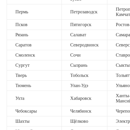
Петроп
Пермь
Петрозаводск
Камча
Псков
Пятигорск
Ростов
Рязань
Салават
Самар
Саратов
Северодвинск
Северс
Смоленск
Сочи
Ставро
Сургут
Сызрань
Сыкты
Тверь
Тобольск
Тольят
Тюмень
Улан-Удэ
Ульяно
Ханты
Ухта
Хабаровск
Манси
Чебоксары
Челябинск
Черепо
Шахты
Щёлково
Электр