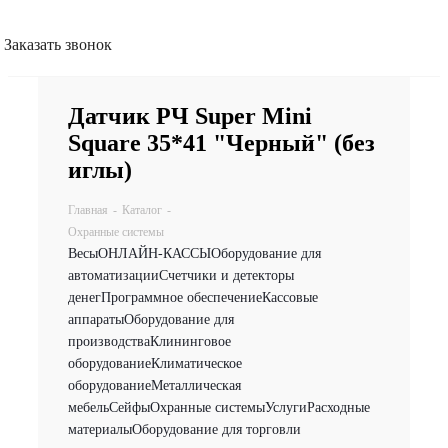
Заказать звонок
Датчик РЧ Super Mini
Square 35*41 "Черный" (без
иглы)
Главная
-
Каталог
-
Охранные системы
Весы
ОНЛАЙН-КАССЫ
Оборудование для
автоматизации
Счетчики и детекторы
денег
Программное обеспечение
Кассовые
аппараты
Оборудование для
производства
Клининговое
оборудование
Климатическое
оборудование
Металлическая
мебель
Сейфы
Охранные системы
Услуги
Расходные
материалы
Оборудование для торговли