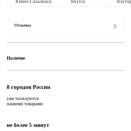
Южно-Сахалинск
Якутск
Ялутор
Отзывы
Наличие
8
городов России
уже пользуются
нашими товарами
не более 5 минут