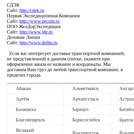
СДЭК
Сайт:
http://cdek.ru
Первая Экспедиционная Компания
Сайт:
http://www.pecom.ru
ООО ЖелДорЭкспедиция
Сайт:
http://www.jde.ru
Деловые Линии
Сайт:
http://www.dellin.ru
Если вас интересует доставка транспортной компанией,
не представленной в данном списке, укажите при
оформлении заказа ее название и координаты. Мы
доставим Ваш груз до любой транспортной компании, в
пределах города.
Абакан
Альметьевск
Ангар
Артём
Архангельск
Астрах
Балашиха
Барнаул
Батайс
Благовещенск
Борисоглебск
Братск
Великий
Владивосток
Владик