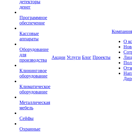
детекторы
денег
Программное
обеспечение
Компания
Кассовые
аппараты
О к
Нов
Оборудование
Сот
для
Акции
Услуги
Блог
Проекты
Лиц
производства
Пол
Отз
Клининговое
Нап
оборудование
Дир
Климатическое
оборудование
Металлическая
мебель
Сейфы
Охранные