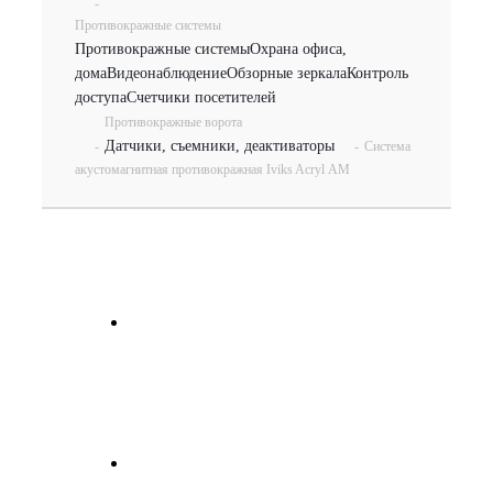
-
Противокражные системы
Противокражные системы
Охрана офиса,
дома
Видеонаблюдение
Обзорные зеркала
Контроль
доступа
Счетчики посетителей
Противокражные ворота
Датчики, съемники, деактиваторы
-
-
Система
акустомагнитная противокражная Iviks Acryl АМ