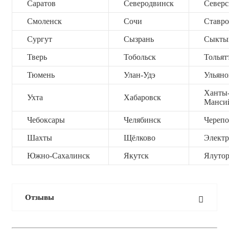
Саратов
Северодвинск
Северс
Смоленск
Сочи
Ставро
Сургут
Сызрань
Сыкты
Тверь
Тобольск
Тольят
Тюмень
Улан-Удэ
Ульяно
Ханты
Ухта
Хабаровск
Манси
Чебоксары
Челябинск
Черепо
Шахты
Щёлково
Электр
Южно-Сахалинск
Якутск
Ялутор
Отзывы