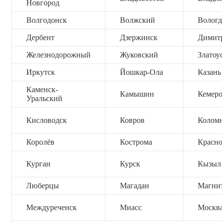
Новгород
Волгодонск
Волжский
Вологд
Дербент
Дзержинск
Димит
Железнодорожный
Жуковский
Златоу
Иркутск
Йошкар-Ола
Казань
Каменск-
Камышин
Кемер
Уральский
Кисловодск
Ковров
Колом
Королёв
Кострома
Красно
Курган
Курск
Кызыл
Люберцы
Магадан
Магни
Междуреченск
Миасс
Москв