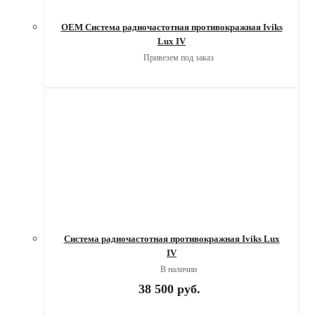
OEM Система радиочастотная противокражная Iviks
Lux IV
Привезем под заказ
Система радиочастотная противокражная Iviks Lux
IV
В наличии
38 500
руб.