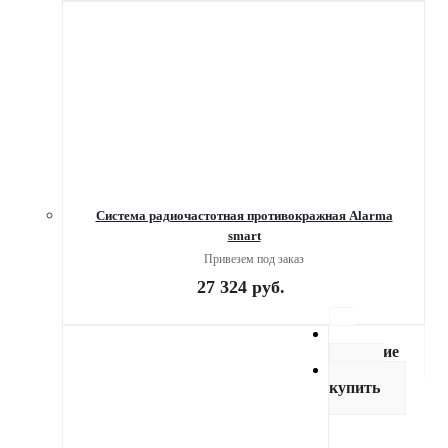
Система радиочастотная противокражная Alarma
smart
Привезем под заказ
27 324
руб.
Описание
Как
купить