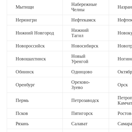
Набережные
Мытищи
Назран
Челны
Нерюнгри
Нефтекамск
Нефте
Нижний
Нижний Новгород
Новок
Тагил
Новороссийск
Новосибирск
Новот
Новый
Новошахтинск
Ногин
Уренгой
Обнинск
Одинцово
Октяб
Орехово-
Оренбург
Орск
Зуево
Петроп
Пермь
Петрозаводск
Камча
Псков
Пятигорск
Ростов
Рязань
Салават
Самар