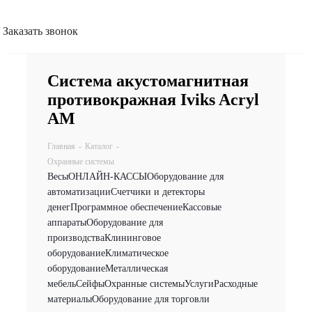
Заказать звонок
Система акустомагнитная
противокражная Iviks Acryl
АМ
Главная
-
Каталог
-
Охранные системы
Весы
ОНЛАЙН-КАССЫ
Оборудование для
автоматизации
Счетчики и детекторы
денег
Программное обеспечение
Кассовые
аппараты
Оборудование для
производства
Клининговое
оборудование
Климатическое
оборудование
Металлическая
мебель
Сейфы
Охранные системы
Услуги
Расходные
материалы
Оборудование для торговли