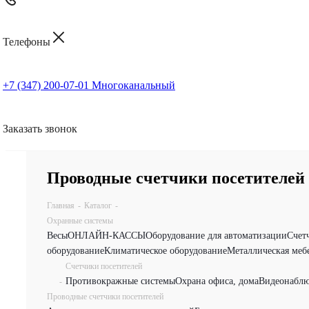
Телефоны
+7 (347) 200-07-01
Многоканальный
Заказать звонок
Проводные счетчики посетителей
Главная
-
Каталог
-
Охранные системы
Весы
ОНЛАЙН-КАССЫ
Оборудование для автоматизации
Счет
оборудование
Климатическое оборудование
Металлическая меб
Счетчики посетителей
Противокражные системы
Охрана офиса, дома
Видеонаблю
-
Проводные счетчики посетителей