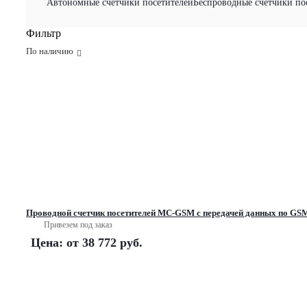
Автономные счетчики посетителей
Беспроводные счетчики по
Фильтр
По наличию
Проводной счетчик посетителей MC-GSM с передачей данных по G
Привезем под заказ
Цена: от
38 772 руб.