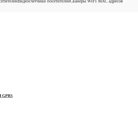
сетителей
Видеосчетчики посетителей
Сканеры WIFI MAC адресов
SM GPRS