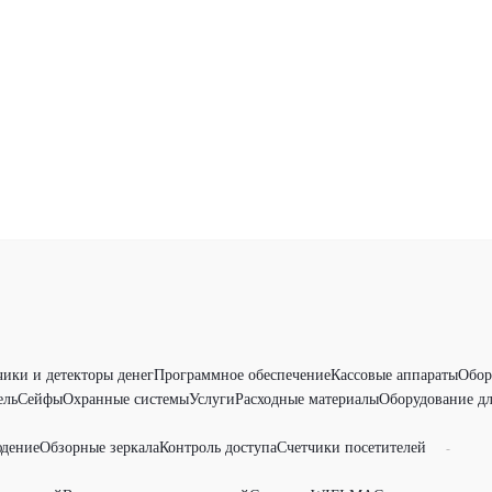
чики и детекторы денег
Программное обеспечение
Кассовые аппараты
Обор
ель
Сейфы
Охранные системы
Услуги
Расходные материалы
Оборудование дл
дение
Обзорные зеркала
Контроль доступа
Счетчики посетителей
-