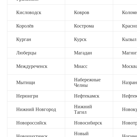
Кисловодск
Ковров
Колом
Королёв
Кострома
Красно
Курган
Курск
Кызыл
Люберцы
Магадан
Магни
Междуреченск
Миасс
Москв
Набережные
Мытищи
Назран
Челны
Нерюнгри
Нефтекамск
Нефте
Нижний
Нижний Новгород
Новок
Тагил
Новороссийск
Новосибирск
Новот
Новый
Новошахтинск
Ногин