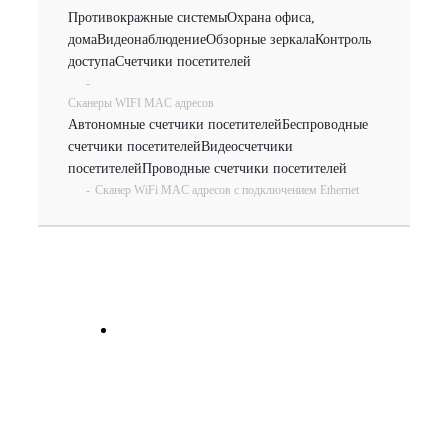
Противокражные системы
Охрана офиса,
дома
Видеонаблюдение
Обзорные зеркала
Контроль
доступа
Счетчики посетителей
-
Сканеры WIFI MAC адресов
Автономные счетчики посетителей
Беспроводные
счетчики посетителей
Видеосчетчики
посетителей
Проводные счетчики посетителей
-
Сканер WiFi MAC адресов с подключением Ethernet