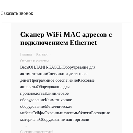
Заказать звонок
Сканер WiFi MAC адресов с
подключением Ethernet
Главная
-
Каталог
-
Охранные системы
Весы
ОНЛАЙН-КАССЫ
Оборудование для
автоматизации
Счетчики и детекторы
денег
Программное обеспечение
Кассовые
аппараты
Оборудование для
производства
Клининговое
оборудование
Климатическое
оборудование
Металлическая
мебель
Сейфы
Охранные системы
Услуги
Расходные
материалы
Оборудование для торговли
-
Счетчики посетителей