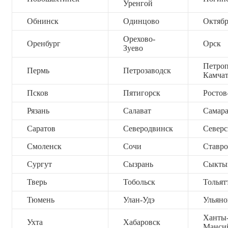
Уренгой
Обнинск
Одинцово
Октяб
Орехово-
Оренбург
Орск
Зуево
Петроп
Пермь
Петрозаводск
Камча
Псков
Пятигорск
Ростов
Рязань
Салават
Самар
Саратов
Северодвинск
Северс
Смоленск
Сочи
Ставро
Сургут
Сызрань
Сыкты
Тверь
Тобольск
Тольят
Тюмень
Улан-Удэ
Ульяно
Ханты
Ухта
Хабаровск
Манси