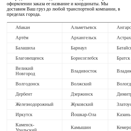
оформлении заказа ее название и координаты. Мы
доставим Ваш груз до любой транспортной компании, в
пределах города.
Абакан
Альметьевск
Ангар
Артём
Архангельск
Астрах
Балашиха
Барнаул
Батайс
Благовещенск
Борисоглебск
Братск
Великий
Владивосток
Владик
Новгород
Волгодонск
Волжский
Вологд
Дербент
Дзержинск
Димит
Железнодорожный
Жуковский
Златоу
Иркутск
Йошкар-Ола
Казань
Каменск-
Камышин
Кемер
Уральский