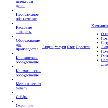
детекторы
денег
Программное
обеспечение
Компания
Кассовые
аппараты
О к
Нов
Оборудование
Сот
для
Акции
Услуги
Блог
Проекты
Лиц
производства
Пол
Отз
Клининговое
Нап
оборудование
Дир
Климатическое
оборудование
Металлическая
мебель
Сейфы
Охранные