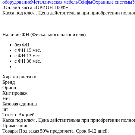
оборудование
Металлическая мебель
Сейфы
Охранные системы
У
-
Онлайн касса «ОРИОН-100Ф»
Касса под ключ . Цена действительна при приобретении полно
:
Наличие ФН (Фискального накопителя)
без ФН
с ФН 15 мес.
с ФН 13 мес.
с ФН 36 мес.
-
Характеристики
Бренд
Орион
Хит продаж
Нет
Базовая единица
шт
Текст с Акцией
Касса под ключ . Цена действительна при приобретении полно
Примечание
Товары Под заказ 50% предоплата. Срок 6-12 дней.