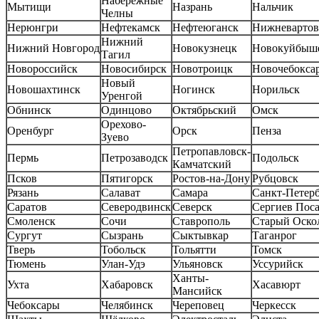
Набережные
Мытищи
Назрань
Нальчик
Челны
Нерюнгри
Нефтекамск
Нефтеюганск
Нижневартов
Нижний
Нижний Новгород
Новокузнецк
Новокуйбыш
Тагил
Новороссийск
Новосибирск
Новотроицк
Новочебокса
Новый
Новошахтинск
Ногинск
Норильск
Уренгой
Обнинск
Одинцово
Октябрьский
Омск
Орехово-
Оренбург
Орск
Пенза
Зуево
Петропавловск-
Пермь
Петрозаводск
Подольск
Камчатский
Псков
Пятигорск
Ростов-на-Дону
Рубцовск
Рязань
Салават
Самара
Санкт-Петер
Саратов
Северодвинск
Северск
Сергиев Пос
Смоленск
Сочи
Ставрополь
Старый Оско
Сургут
Сызрань
Сыктывкар
Таганрог
Тверь
Тобольск
Тольятти
Томск
Тюмень
Улан-Удэ
Ульяновск
Уссурийск
Ханты-
Ухта
Хабаровск
Хасавюрт
Мансийск
Чебоксары
Челябинск
Череповец
Черкесск