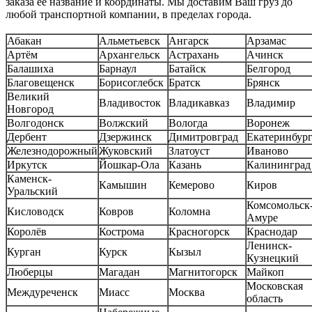
заказа ее название и координаты. Мы доставим Ваш груз до
любой транспортной компании, в пределах города.
Абакан
Альметьевск
Ангарск
Арзамас
Артём
Архангельск
Астрахань
Ачинск
Балашиха
Барнаул
Батайск
Белгород
Благовещенск
Борисоглебск
Братск
Брянск
Великий
Владивосток
Владикавказ
Владимир
Новгород
Волгодонск
Волжский
Вологда
Воронеж
Дербент
Дзержинск
Димитровград
Екатеринбур
Железнодорожный
Жуковский
Златоуст
Иваново
Иркутск
Йошкар-Ола
Казань
Калининград
Каменск-
Камышин
Кемерово
Киров
Уральский
Комсомольск-
Кисловодск
Ковров
Коломна
Амуре
Королёв
Кострома
Красногорск
Краснодар
Ленинск-
Курган
Курск
Кызыл
Кузнецкий
Люберцы
Магадан
Магнитогорск
Майкоп
Московская
Междуреченск
Миасс
Москва
область