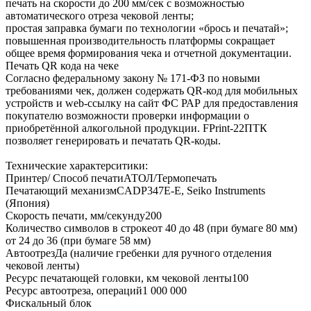
печать на скорости до 200 мм/сек с возможностью
автоматического отреза чековой ленты;
простая заправка бумаги по технологии «брось и печатай»;
повышенная производительность платформы сокращает
общее время формирования чека и отчетной документации.
Печать QR кода на чеке
Согласно федеральному закону № 171-ФЗ по новыми
требованиями чек, должен содержать QR-код для мобильных
устройств и web-ссылку на сайт ФС РАР для предоставления
покупателю возможности проверки информации о
приобретённой алкогольной продукции. FPrint-22ПТК
позволяет генерировать и печатать QR-коды.
Технические характерситики:
Принтер/ Способ печатиАТОЛ/Термопечать
Печатающий механизмCADP347E-E, Seiko Instruments
(Япония)
Скорость печати, мм/секунду200
Количество символов в строкеот 40 до 48 (при бумаге 80 мм)
от 24 до 36 (при бумаге 58 мм)
АвтоотрезДа (наличие гребенки для ручного отделения
чековой ленты)
Ресурс печатающей головки, км чековой ленты100
Ресурс автоотреза, операций1 000 000
Фискальный блок