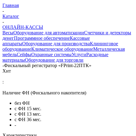
Главная
-
Каталог
-
ОНЛАЙН-КАССЫ
Весы
Оборудование для автоматизации
Счетчики и детекторы
денег
Программное обеспечение
Кассовые
аппараты
Оборудование для производства
Клининговое
оборудование
Климатическое оборудование
Металлическая
мебель
Сейфы
Охранные системы
Услуги
Расходные
материалы
Оборудование для торговли
-
Фискальный регистратор «FPrint-22ПТК»
Хит
:
Наличие ФН (Фискального накопителя)
без ФН
с ФН 15 мес.
с ФН 13 мес.
с ФН 36 мес.
-
Характеристики