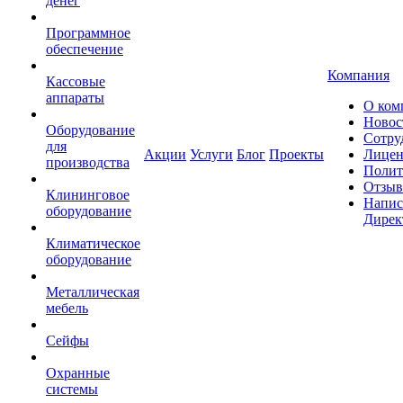
денег
Программное
обеспечение
Компания
Кассовые
аппараты
О ком
Новос
Оборудование
Сотру
для
Акции
Услуги
Блог
Проекты
Лицен
производства
Полит
Отзы
Клининговое
Напис
оборудование
Дирек
Климатическое
оборудование
Металлическая
мебель
Сейфы
Охранные
системы