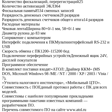
Количество фискализаций, перерегистраций25
Количество активизаций ЭКЛЗ64
Фискальная память8534 сменных записей
Разрядность денежных счетчиков28 разрядов
Разрядность денежных счетчиков общего итога14 разрядов
Расходные материалы
Чековая лентаШирина 80+0/-1 мм, 58+0/-1 мм
Диаметр рулона до 83 мм
Сопряжение с компьютером
Интерфейс подключения к ПКМультиинтерфейсный RS-232 и
USB
Скорость обмена с ПК1200–115200 бод
Подключение переферийных устройствДенежный ящик 24V,
дисплей покупателя
Программное обеспечение
В комплект поставки входят«АТОЛ: Драйвер ККМ» (MS
DOS, Microsoft Windows 98 /ME / NT / 2000 / XP / 2003 / Vista /
7),
«Утилита налогового инстпектора», «Мобильный ЦТО».
Совместимость с ПОЕдиный протокол работы с ПК для всех
моделей.
Совместимы с наиболее популярными прикладными
программными пакетами известных компаний —
разработчиков ПО.
Перечень совместимого ПО на сайте www.atol.ru