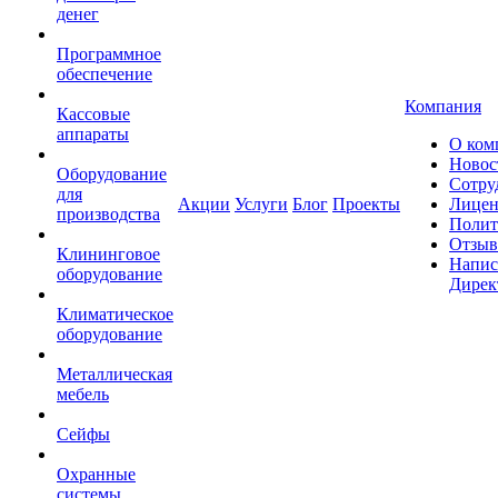
денег
Программное
обеспечение
Компания
Кассовые
аппараты
О ком
Новос
Оборудование
Сотру
для
Акции
Услуги
Блог
Проекты
Лицен
производства
Полит
Отзы
Клининговое
Напис
оборудование
Дирек
Климатическое
оборудование
Металлическая
мебель
Сейфы
Охранные
системы