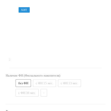
ХИТ
:
Наличие ФН (Фискального накопителя)
без ФН
с ФН 15 мес.
с ФН 13 мес.
с ФН 36 мес.
-