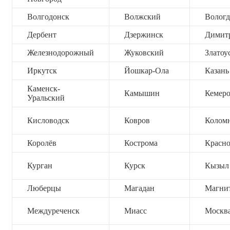
Волгодонск
Волжский
Вологд
Дербент
Дзержинск
Димит
Железнодорожный
Жуковский
Златоу
Иркутск
Йошкар-Ола
Казань
Каменск-
Камышин
Кемер
Уральский
Кисловодск
Ковров
Колом
Королёв
Кострома
Красно
Курган
Курск
Кызыл
Люберцы
Магадан
Магни
Междуреченск
Миасс
Москв