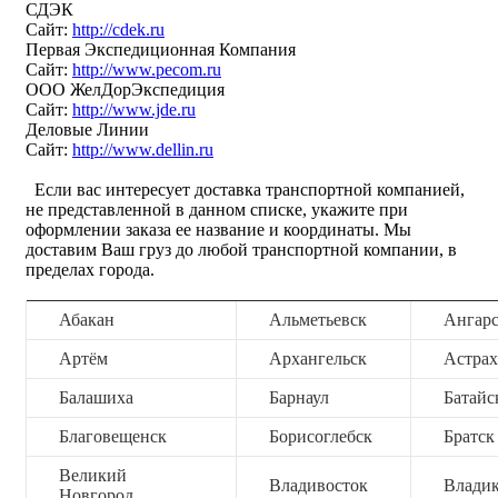
СДЭК
Сайт:
http://cdek.ru
Первая Экспедиционная Компания
Сайт:
http://www.pecom.ru
ООО ЖелДорЭкспедиция
Сайт:
http://www.jde.ru
Деловые Линии
Сайт:
http://www.dellin.ru
Если вас интересует доставка транспортной компанией,
не представленной в данном списке, укажите при
оформлении заказа ее название и координаты. Мы
доставим Ваш груз до любой транспортной компании, в
пределах города.
Абакан
Альметьевск
Ангар
Артём
Архангельск
Астрах
Балашиха
Барнаул
Батайс
Благовещенск
Борисоглебск
Братск
Великий
Владивосток
Владик
Новгород