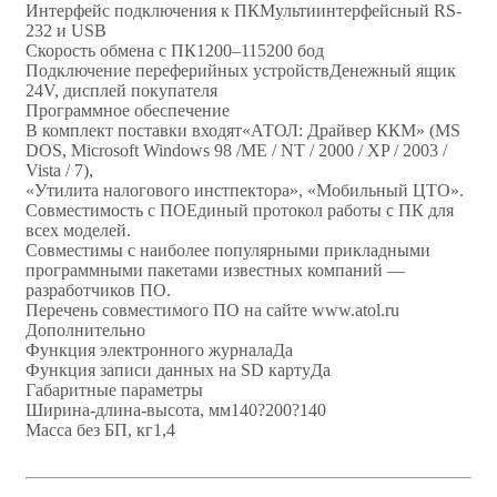
Интерфейс подключения к ПКМультиинтерфейсный RS-
232 и USB
Скорость обмена с ПК1200–115200 бод
Подключение переферийных устройствДенежный ящик
24V, дисплей покупателя
Программное обеспечение
В комплект поставки входят«АТОЛ: Драйвер ККМ» (MS
DOS, Microsoft Windows 98 /ME / NT / 2000 / XP / 2003 /
Vista / 7),
«Утилита налогового инстпектора», «Мобильный ЦТО».
Совместимость с ПОЕдиный протокол работы с ПК для
всех моделей.
Совместимы с наиболее популярными прикладными
программными пакетами известных компаний —
разработчиков ПО.
Перечень совместимого ПО на сайте www.atol.ru
Дополнительно
Функция электронного журналаДа
Функция записи данных на SD картуДа
Габаритные параметры
Ширина-длина-высота, мм140?200?140
Масса без БП, кг1,4