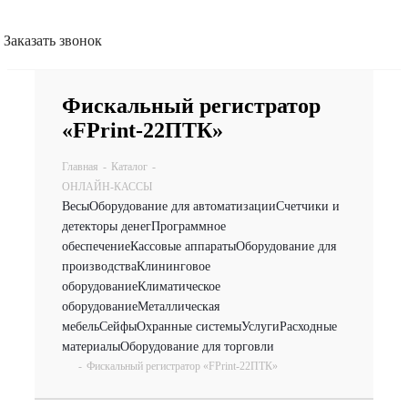
Заказать звонок
Фискальный регистратор
«FPrint-22ПТК»
Главная
-
Каталог
-
ОНЛАЙН-КАССЫ
Весы
Оборудование для автоматизации
Счетчики и
детекторы денег
Программное
обеспечение
Кассовые аппараты
Оборудование для
производства
Клининговое
оборудование
Климатическое
оборудование
Металлическая
мебель
Сейфы
Охранные системы
Услуги
Расходные
материалы
Оборудование для торговли
-
Фискальный регистратор «FPrint-22ПТК»