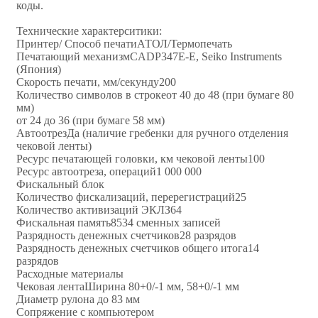
коды.
Технические характерситики:
Принтер/ Способ печатиАТОЛ/Термопечать
Печатающий механизмCADP347E-E, Seiko Instruments
(Япония)
Скорость печати, мм/секунду200
Количество символов в строкеот 40 до 48 (при бумаге 80
мм)
от 24 до 36 (при бумаге 58 мм)
АвтоотрезДа (наличие гребенки для ручного отделения
чековой ленты)
Ресурс печатающей головки, км чековой ленты100
Ресурс автоотреза, операций1 000 000
Фискальный блок
Количество фискализаций, перерегистраций25
Количество активизаций ЭКЛЗ64
Фискальная память8534 сменных записей
Разрядность денежных счетчиков28 разрядов
Разрядность денежных счетчиков общего итога14
разрядов
Расходные материалы
Чековая лентаШирина 80+0/-1 мм, 58+0/-1 мм
Диаметр рулона до 83 мм
Сопряжение с компьютером