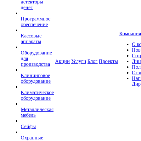
детекторы
денег
Программное
обеспечение
Компания
Кассовые
аппараты
О к
Нов
Оборудование
Сот
для
Акции
Услуги
Блог
Проекты
Лиц
производства
Пол
Отз
Клининговое
Нап
оборудование
Дир
Климатическое
оборудование
Металлическая
мебель
Сейфы
Охранные