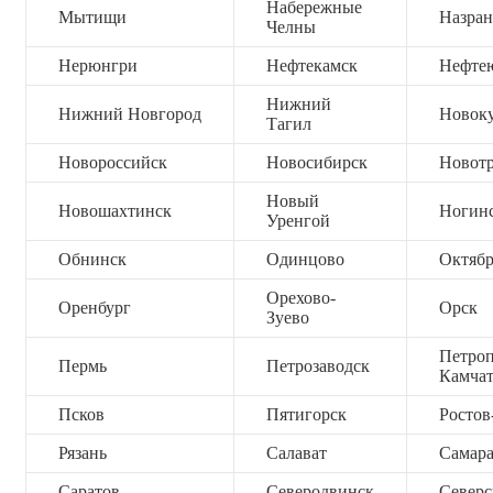
Набережные
Мытищи
Назран
Челны
Нерюнгри
Нефтекамск
Нефте
Нижний
Нижний Новгород
Новок
Тагил
Новороссийск
Новосибирск
Новот
Новый
Новошахтинск
Ногин
Уренгой
Обнинск
Одинцово
Октяб
Орехово-
Оренбург
Орск
Зуево
Петроп
Пермь
Петрозаводск
Камча
Псков
Пятигорск
Ростов
Рязань
Салават
Самар
Саратов
Северодвинск
Северс