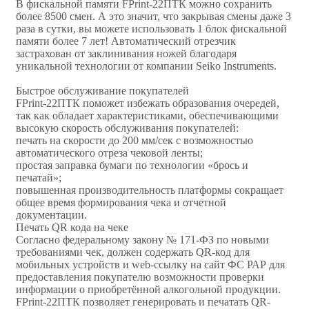
В фискальной памяти FPrint-22ПТК можно сохранить
более 8500 смен. А это значит, что закрывая смены даже 3
раза в сутки, вы можете использовать 1 блок фискальной
памяти более 7 лет! Автоматический отрезчик
застрахован от заклинивания ножей благодаря
уникальной технологии от компании Seiko Instruments.
Быстрое обслуживание покупателей
FPrint-22ПТК поможет избежать образования очередей,
так как обладает характеристиками, обеспечивающими
высокую скорость обслуживания покупателей:
печать на скорости до 200 мм/сек с возможностью
автоматического отреза чековой ленты;
простая заправка бумаги по технологии «брось и
печатай»;
повышенная производительность платформы сокращает
общее время формирования чека и отчетной
документации.
Печать QR кода на чеке
Согласно федеральному закону № 171-ФЗ по новыми
требованиями чек, должен содержать QR-код для
мобильных устройств и web-ссылку на сайт ФС РАР для
предоставления покупателю возможности проверки
информации о приобретённой алкогольной продукции.
FPrint-22ПТК позволяет генерировать и печатать QR-