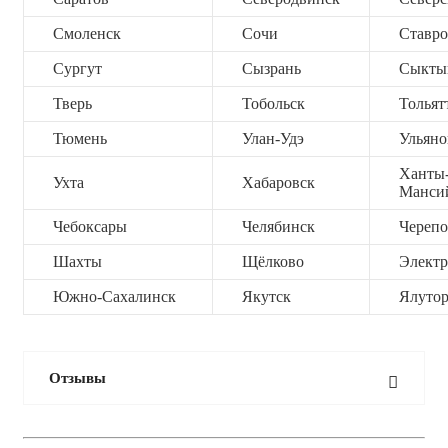
Смоленск
Сочи
Ставро
Сургут
Сызрань
Сыкты
Тверь
Тобольск
Тольят
Тюмень
Улан-Удэ
Ульяно
Ханты
Ухта
Хабаровск
Манси
Чебоксары
Челябинск
Черепо
Шахты
Щёлково
Электр
Южно-Сахалинск
Якутск
Ялутор
Отзывы