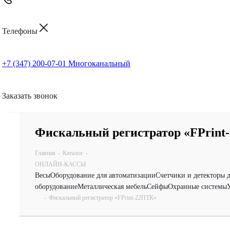
Телефоны
+7 (347) 200-07-01
Многоканальный
Заказать звонок
Фискальный регистратор «FPrint
Главная
-
Каталог
-
ОНЛАЙН-КАССЫ
Весы
Оборудование для автоматизации
Счетчики и детекторы 
оборудование
Металлическая мебель
Сейфы
Охранные системы
-
Фискальный регистратор «FPrint-22ПТК»