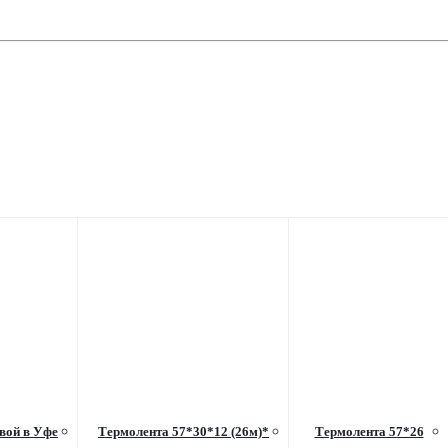
овой в Уфе
Термолента 57*30*12 (26м)*
Термолента 57*26