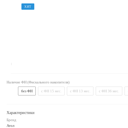
ХИТ
:
Наличие ФН (Фискального накопителя)
без ФН
с ФН 15 мес.
с ФН 13 мес.
с ФН 36 мес.
Характеристики
Бренд
Атол