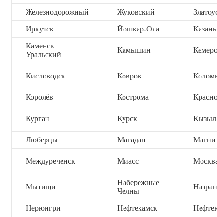
Железнодорожный
Жуковский
Златоу
Иркутск
Йошкар-Ола
Казань
Каменск-
Камышин
Кемер
Уральский
Кисловодск
Ковров
Колом
Королёв
Кострома
Красно
Курган
Курск
Кызыл
Люберцы
Магадан
Магни
Междуреченск
Миасс
Москв
Набережные
Мытищи
Назран
Челны
Нерюнгри
Нефтекамск
Нефте