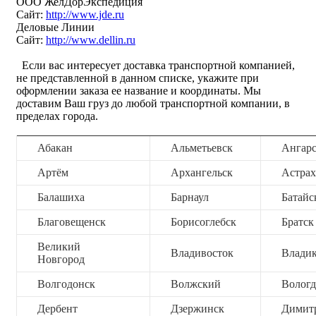
ООО ЖелДорЭкспедиция
Сайт:
http://www.jde.ru
Деловые Линии
Сайт:
http://www.dellin.ru
Если вас интересует доставка транспортной компанией,
не представленной в данном списке, укажите при
оформлении заказа ее название и координаты. Мы
доставим Ваш груз до любой транспортной компании, в
пределах города.
Абакан
Альметьевск
Ангар
Артём
Архангельск
Астрах
Балашиха
Барнаул
Батайс
Благовещенск
Борисоглебск
Братск
Великий
Владивосток
Владик
Новгород
Волгодонск
Волжский
Вологд
Дербент
Дзержинск
Димит