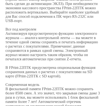
быть сделан до активизации ЭКЛЗ). При необходимости
экономии кассового пространства FPrint-22ПТК можно
расположить вертикально. Выбирайте наиболее удобный
для Вас способ подключения к ПК через RS-232C или
USB-порт.
Все под контролем
Активизируя предусмотренную функцию электронного
журнала — аналога контрольной ленты — вы можете в
течение одной смены сохранять и печатать информацию
о расчетах с покупателями. Примечание: данные
сохраняются в рамках одной смены. Электронный
журнал можно настроить таким образом, чтобы он
печатался автоматически при снятии Z-отчета.
В FPrint-22ПТК предусмотрена опциональная функция
сохранения данных о расчетах с покупателями на SD
карте (FPrint-22ПТК c SD картой).
Современная модель
В фискальной памяти FPrint-22ПТК можно сохранить
более 8500 смен. А это значит, что закрывая смены даже 3
раза в сутки, вы можете использовать 1 блок фискальной
памяти более 7 лет! Автоматический отрезчик
застрахован от заклинивания ножей благодаря