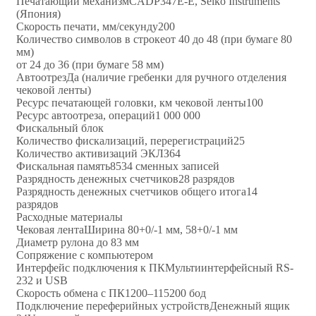
Печатающий механизмCADP347E-E, Seiko Instruments
(Япония)
Скорость печати, мм/секунду200
Количество символов в строкеот 40 до 48 (при бумаге 80
мм)
от 24 до 36 (при бумаге 58 мм)
АвтоотрезДа (наличие гребенки для ручного отделения
чековой ленты)
Ресурс печатающей головки, км чековой ленты100
Ресурс автоотреза, операций1 000 000
Фискальный блок
Количество фискализаций, перерегистраций25
Количество активизаций ЭКЛЗ64
Фискальная память8534 сменных записей
Разрядность денежных счетчиков28 разрядов
Разрядность денежных счетчиков общего итога14
разрядов
Расходные материалы
Чековая лентаШирина 80+0/-1 мм, 58+0/-1 мм
Диаметр рулона до 83 мм
Сопряжение с компьютером
Интерфейс подключения к ПКМультиинтерфейсный RS-
232 и USB
Скорость обмена с ПК1200–115200 бод
Подключение переферийных устройствДенежный ящик