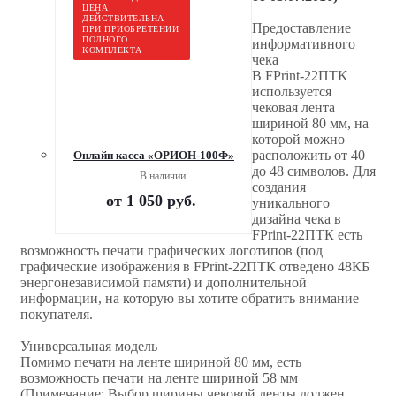
ЦЕНА
ДЕЙСТВИТЕЛЬНА
Предоставление
ПРИ ПРИОБРЕТЕНИИ
ПОЛНОГО
информативного
КОМПЛЕКТА
чека
В FPrint-22ПТK
используется
чековая лента
шириной 80 мм, на
которой можно
расположить от 40
Онлайн касса «ОРИОН-100Ф»
до 48 символов. Для
В наличии
создания
от
1 050 руб.
уникального
дизайна чека в
FPrint-22ПТК есть
возможность печати графических логотипов (под
графические изображения в FPrint-22ПТК отведено 48КБ
энергонезависимой памяти) и дополнительной
информации, на которую вы хотите обратить внимание
покупателя.
Универсальная модель
Помимо печати на ленте шириной 80 мм, есть
возможность печати на ленте шириной 58 мм
(Примечание: Выбор ширины чековой ленты должен