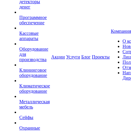
детекторы
денег
Программное
обеспечение
Компания
Кассовые
аппараты
О к
Нов
Оборудование
Сот
для
Акции
Услуги
Блог
Проекты
Лиц
производства
Пол
Отз
Клининговое
Нап
оборудование
Дир
Климатическое
оборудование
Металлическая
мебель
Сейфы
Охранные