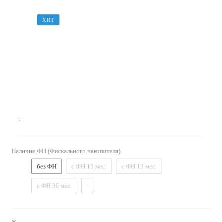
ХИТ
:
Наличие ФН (Фискального накопителя)
без ФН
с ФН 15 мес.
с ФН 13 мес.
с ФН 36 мес.
-