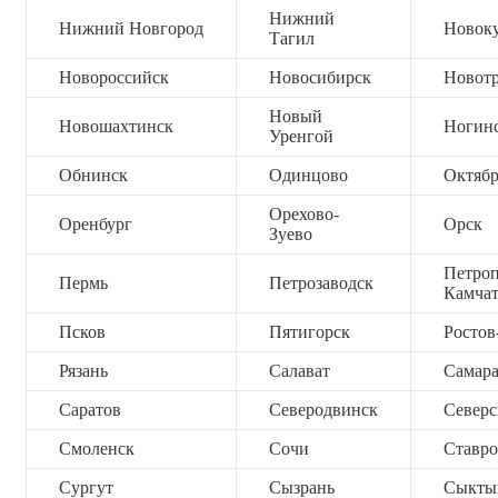
Нижний
Нижний Новгород
Новок
Тагил
Новороссийск
Новосибирск
Новот
Новый
Новошахтинск
Ногин
Уренгой
Обнинск
Одинцово
Октяб
Орехово-
Оренбург
Орск
Зуево
Петроп
Пермь
Петрозаводск
Камча
Псков
Пятигорск
Ростов
Рязань
Салават
Самар
Саратов
Северодвинск
Северс
Смоленск
Сочи
Ставро
Сургут
Сызрань
Сыкты