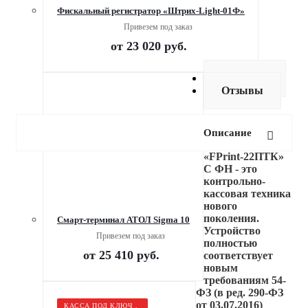
Фискальный регистратор «Штрих-Light-01Ф»
Привезем под заказ
от
23 020 руб.
Доставка
Отзывы
Описание
«FPrint-22ПТК»
С ФН - это
контрольно-
кассовая техника
нового
поколения.
Смарт-терминал АТОЛ Sigma 10
Устройство
Привезем под заказ
полностью
от
25 410 руб.
соответствует
новым
требованиям 54-
ФЗ (в ред. 290-ФЗ
от 03.07.2016)
КАССА ПОД КЛЮЧ .