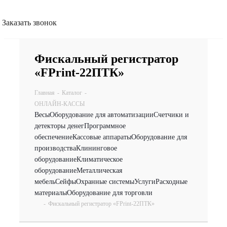
Заказать звонок
Фискальный регистратор
«FPrint-22ПТК»
Главная
-
Каталог
-
ОНЛАЙН-КАССЫ
Весы
Оборудование для автоматизации
Счетчики и
детекторы денег
Программное
обеспечение
Кассовые аппараты
Оборудование для
производства
Клининговое
оборудование
Климатическое
оборудование
Металлическая
мебель
Сейфы
Охранные системы
Услуги
Расходные
материалы
Оборудование для торговли
-
Фискальный регистратор «FPrint-22ПТК»