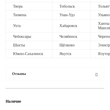
Тверь
Тобольск
Тольят
Тюмень
Улан-Удэ
Ульяно
Ханты
Ухта
Хабаровск
Манси
Чебоксары
Челябинск
Черепо
Шахты
Щёлково
Электр
Южно-Сахалинск
Якутск
Ялутор
Отзывы
Наличие